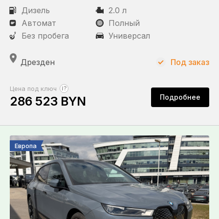
Дизель
2.0 л
Автомат
Полный
Без пробега
Универсал
Дрезден
Под заказ
?
Цена под ключ
Подробнее
286 523 BYN
Европа