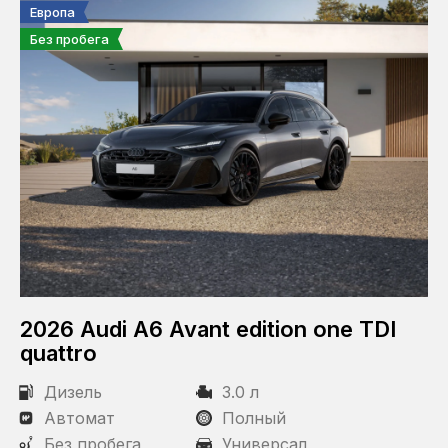
Статус
Европа
Без пробега
Под заказ
В наличии
В пути
Пробег
КПП
Автомат
2026 Audi A6 Avant edition one TDI
quattro
Привод
Дизель
3.0 л
Полный
Автомат
Полный
Передний
Без пробега
Универсал