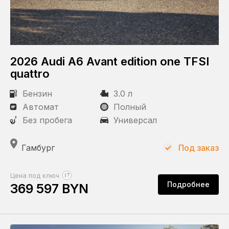
Свернуть
Топливо
Бензин
2026 Audi A6 Avant edition one TFSI
quattro
Электричество
Дизель
Бензин
3.0 л
Автомат
Полный
Без пробега
Универсал
Объем двигателя
Гамбург
Под заказ
Состояние
?
Цена под ключ
Подробнее
369 597 BYN
Новый
С пробегом