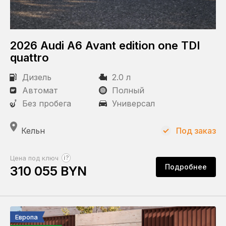
2026 Audi A6 Avant edition one TDI
quattro
Дизель
2.0 л
Автомат
Полный
Без пробега
Универсал
Кельн
Под заказ
?
Цена под ключ
Подробнее
310 055 BYN
Европа