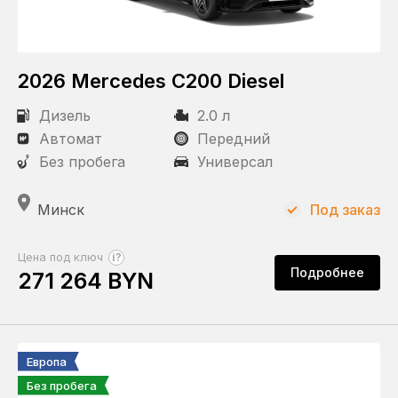
2026 Mercedes C200 Diesel
Дизель
2.0 л
Автомат
Передний
Без пробега
Универсал
Минск
Под заказ
?
Цена под ключ
Подробнее
271 264 BYN
Европа
Без пробега