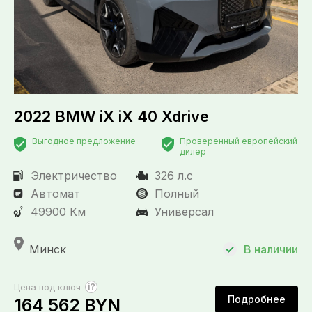
2022 BMW iX iX 40 Xdrive
Выгодное предложение
Проверенный европейский
дилер
Электричество
326 л.с
Автомат
Полный
49900 Км
Универсал
Минск
В наличии
?
Цена под ключ
Подробнее
164 562 BYN