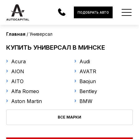
Страна поставки
ПОДОБРАТЬ АВТО
Все
Главная
Универсал
Марка
АВТОМОБИЛИ
КУПИТЬ УНИВЕРСАЛ В МИНСКЕ
Выберите марку
ЭЛЕКТРОМОБИЛИ
Acura
Audi
В НАЛИЧИИ
Модель
AION
AVATR
AITO
Baojun
Выберите модель
МОТОЦИКЛЫ
Alfa Romeo
Bentley
УСЛУГИ
Год выпуска
Aston Martin
BMW
ЛИЗИНГ
ВСЕ МАРКИ
от
до
НОВОСТИ