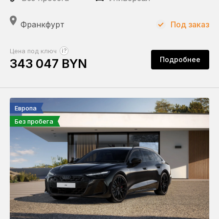
Задний
Франкфурт
Под заказ
?
Цена под ключ
Подробнее
343 047 BYN
Европа
Без пробега