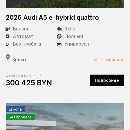
2026 Audi A5 e-hybrid quattro
Бензин
3.0 л
Автомат
Полный
Без пробега
Универсал
Кельн
Под заказ
?
Цена под ключ
Подробнее
300 425 BYN
Европа
Без пробега