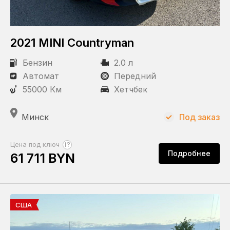
2021 MINI Countryman
Бензин
2.0 л
Автомат
Передний
55000 Км
Хетчбек
Минск
Под заказ
?
Цена под ключ
Подробнее
61 711 BYN
США