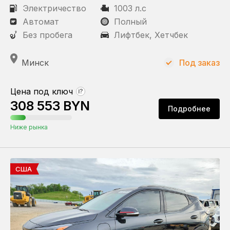
Под заказ
Электричество
1003 л.с
В наличии
Автомат
Полный
В пути
Без пробега
Лифтбек, Хетчбек
Минск
Под заказ
Пробег
Цена под ключ
?
308 553 BYN
Подробнее
КПП
Ниже рынка
Автомат
Привод
США
Передний
Полный
Задний