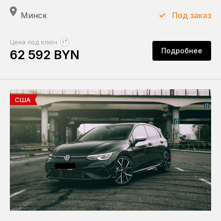
Минск
Под заказ
?
Цена под ключ
Подробнее
62 592 BYN
США