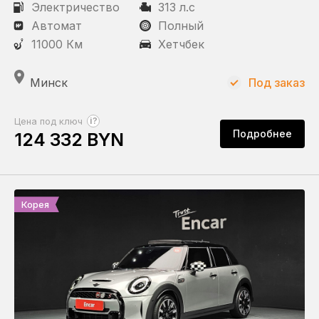
Электричество
313 л.с
Автомат
Полный
11000 Км
Хетчбек
Минск
Под заказ
?
Цена под ключ
Подробнее
124 332 BYN
Корея