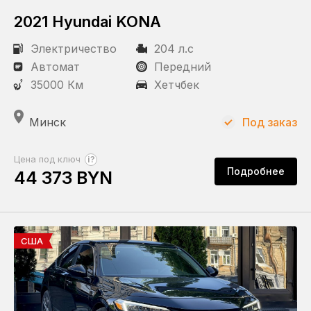
2021 Hyundai KONA
Электричество
204 л.с
Автомат
Передний
35000 Км
Хетчбек
Минск
Под заказ
?
Цена под ключ
Подробнее
44 373 BYN
США