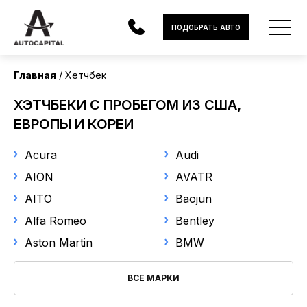
Страна поставки
ПОДОБРАТЬ АВТО
Все
Главная
Хетчбек
Марка
АВТОМОБИЛИ
ХЭТЧБЕКИ С ПРОБЕГОМ ИЗ США,
Выберите марку
ЭЛЕКТРОМОБИЛИ
ЕВРОПЫ И КОРЕИ
В НАЛИЧИИ
Модель
Acura
Audi
AION
AVATR
Выберите модель
МОТОЦИКЛЫ
AITO
Baojun
УСЛУГИ
Год выпуска
Alfa Romeo
Bentley
Aston Martin
BMW
ЛИЗИНГ
от
до
НОВОСТИ
ВСЕ МАРКИ