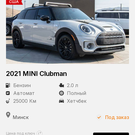
США
2021 MINI Clubman
Бензин
2.0 л
Автомат
Полный
25000 Км
Хетчбек
Минск
Под заказ
?
Цена под ключ