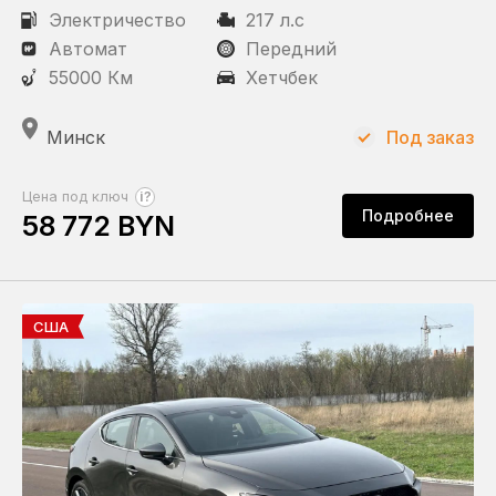
Электричество
217 л.с
Автомат
Передний
55000 Км
Хетчбек
Минск
Под заказ
?
Цена под ключ
Подробнее
58 772 BYN
США