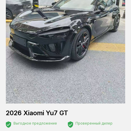
Свернуть
Топливо
Бензин
Электричество
Объем двигателя
Состояние
С пробегом
Новый
2026 Xiaomi Yu7 GT
Выгодное предложение
Проверенный дилер
Статус