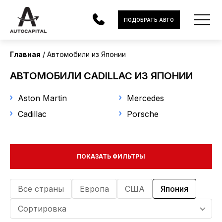
Страна поставки
ПОДОБРАТЬ АВТО
Япония
Главная
Автомобили из Японии
Марка
АВТОМОБИЛИ
АВТОМОБИЛИ CADILLAC ИЗ ЯПОНИИ
Cadillac
ЭЛЕКТРОМОБИЛИ
Aston Martin
Mercedes
В НАЛИЧИИ
Модель
Cadillac
Porsche
Выберите модель
МОТОЦИКЛЫ
УСЛУГИ
Год выпуска
ПОКАЗАТЬ ФИЛЬТРЫ
ЛИЗИНГ
Все страны
Европа
США
Япония
от
до
НОВОСТИ
Сортировка