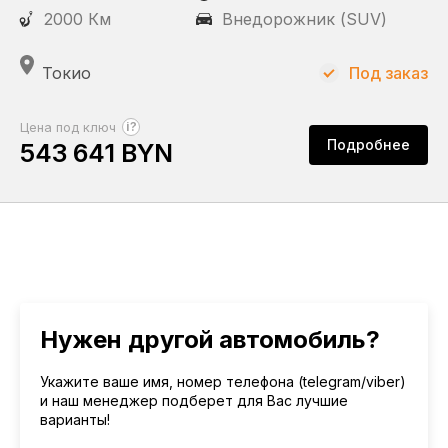
2000 Км
Внедорожник (SUV)
Статус
Под заказ
Токио
Под заказ
Пробег
?
Цена под ключ
Подробнее
543 641 BYN
КПП
Автомат
Привод
Нужен другой автомобиль?
Полный
Укажите ваше имя, номер телефона (telegram/viber)
и наш менеджер подберет для Вас лучшие
варианты!