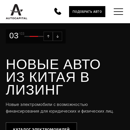
ПОДОБРАТЬ АВТО
03
/ 03
↑
↓
АВТОМОБИЛИ
ЭЛЕКТРОМОБИЛИ
НОВЫЕ АВТО
В НАЛИЧИИ
ИЗ КИТАЯ В
МОТОЦИКЛЫ
ЛИЗИНГ
УСЛУГИ
ЛИЗИНГ
Новые электромобили с возможностью
финансирования для юридических и физических лиц.
НОВОСТИ
КАТАЛОГ ЭЛЕКТРОМОБИЛЕЙ