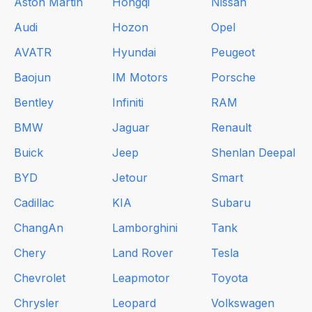
Aston Martin
Hongqi
Nissan
Audi
Hozon
Opel
AVATR
Hyundai
Peugeot
Baojun
IM Motors
Porsche
Bentley
Infiniti
RAM
BMW
Jaguar
Renault
Buick
Jeep
Shenlan Deepal
BYD
Jetour
Smart
Cadillac
KIA
Subaru
ChangAn
Lamborghini
Tank
Chery
Land Rover
Tesla
Chevrolet
Leapmotor
Toyota
Chrysler
Leopard
Volkswagen