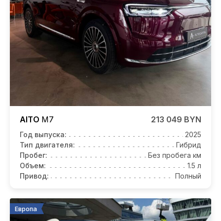
AITO
M7
213 049 BYN
Год выпуска:
2025
Тип двигателя:
Гибрид
Пробег:
Без пробега км
Объем:
1.5 л
Привод:
Полный
Европа