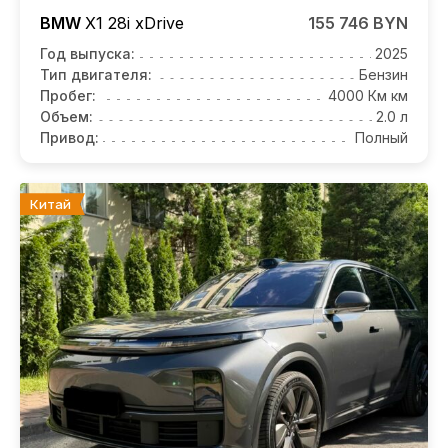
BMW
X1
28i xDrive
155 746 BYN
Год выпуска:
2025
Тип двигателя:
Бензин
Пробег:
4000 Км км
Объем:
2.0 л
Привод:
Полный
Китай