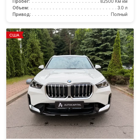
Пробег:
82500 Км км
Объем:
3.0 л
Привод:
Полный
США