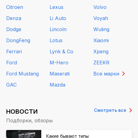
Citroen
Lexus
Volvo
Denza
Li Auto
Voyah
Dodge
Lincoln
Wuling
DongFeng
Lotus
Xiaomi
Ferrari
Lynk & Co
Xpeng
Ford
M-Hero
ZEEKR
Ford Mustang
Maserati
Все марки
GAC
Mazda
Смотреть все
НОВОСТИ
Подборки, обзоры
Какие бывают типы