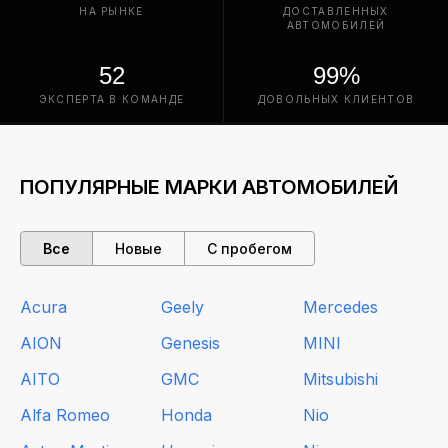
НА РЫНКЕ
ДОСТАВЛЕННЫХ
АВТОМОБИЛЕЙ
52
99%
ЭКСПЕРТА В КОМАНДЕ
ДОВОЛЬНЫХ КЛИЕНТОВ
ПОПУЛЯРНЫЕ МАРКИ АВТОМОБИЛЕЙ
Все
Новые
С пробегом
Acura
Geely
Mercedes
AION
Genesis
MINI
AITO
GMC
Mitsubishi
Alfa Romeo
Honda
Nio