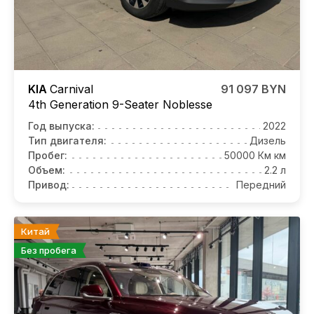
KIA
Carnival
91 097 BYN
4th Generation 9-Seater Noblesse
Год выпуска:
2022
Тип двигателя:
Дизель
Пробег:
50000 Км км
Объем:
2.2 л
Привод:
Передний
Китай
Без пробега