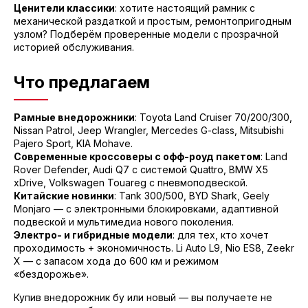
Ценители классики
: хотите настоящий рамник с
механической раздаткой и простым, ремонтопригодным
узлом? Подберём проверенные модели с прозрачной
историей обслуживания.
Что предлагаем
Рамные внедорожники
: Toyota Land Cruiser 70/200/300,
Nissan Patrol, Jeep Wrangler, Mercedes G-class, Mitsubishi
Pajero Sport, KIA Mohave.
Современные кроссоверы с офф-роуд пакетом
: Land
Rover Defender, Audi Q7 с системой Quattro, BMW X5
xDrive, Volkswagen Touareg с пневмоподвеской.
Китайские новинки
: Tank 300/500, BYD Shark, Geely
Monjaro — с электронными блокировками, адаптивной
подвеской и мультимедиа нового поколения.
Электро- и гибридные модели
: для тех, кто хочет
проходимость + экономичность. Li Auto L9, Nio ES8, Zeekr
X — с запасом хода до 600 км и режимом
«бездорожье».
Купив внедорожник бу или новый — вы получаете не