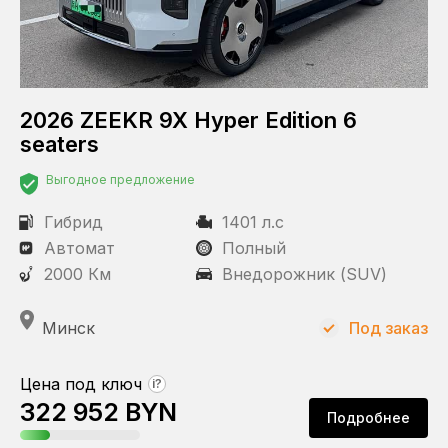
Гибрид
Дизель
Электричество
2026 ZEEKR 9X Hyper Edition 6
seaters
Объем двигателя
Выгодное предложение
Гибрид
1401 л.с
Состояние
Автомат
Полный
С пробегом
2000 Км
Внедорожник (SUV)
Новый
Минск
Под заказ
Статус
Цена под ключ
?
Под заказ
322 952 BYN
В наличии
Подробнее
В пути