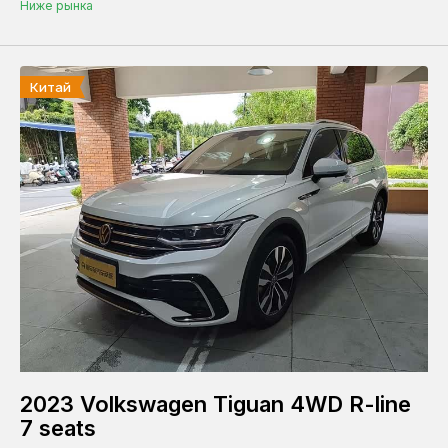
Ниже рынка
Пробег
Китай
КПП
Автомат
Вариатор
Ручная
Привод
Полный
Передний
2023 Volkswagen Tiguan 4WD R-line
7 seats
Задний