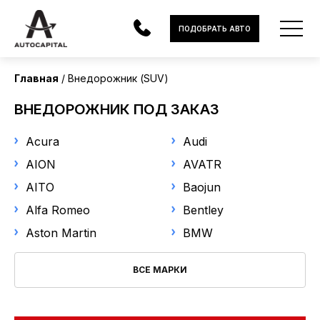
Страна поставки
ПОДОБРАТЬ АВТО
Все
Главная
Внедорожник (SUV)
Марка
АВТОМОБИЛИ
ВНЕДОРОЖНИК ПОД ЗАКАЗ
Выберите марку
ЭЛЕКТРОМОБИЛИ
Acura
Audi
В НАЛИЧИИ
Модель
AION
AVATR
AITO
Baojun
Выберите модель
МОТОЦИКЛЫ
Alfa Romeo
Bentley
УСЛУГИ
Год выпуска
Aston Martin
BMW
ЛИЗИНГ
ВСЕ МАРКИ
от
до
НОВОСТИ