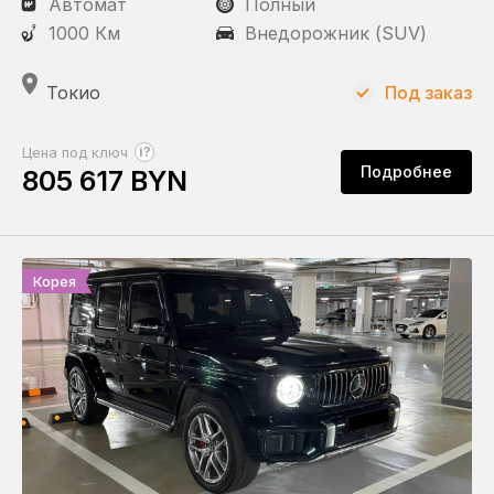
Автомат
Полный
1000 Км
Внедорожник (SUV)
Токио
Под заказ
?
Цена под ключ
Подробнее
805 617 BYN
Корея