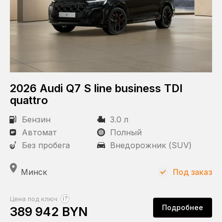
2026 Audi Q7 S line business TDI
quattro
Бензин
3.0 л
Автомат
Полный
Без пробега
Внедорожник (SUV)
Минск
Под заказ
?
Цена под ключ
Подробнее
389 942 BYN