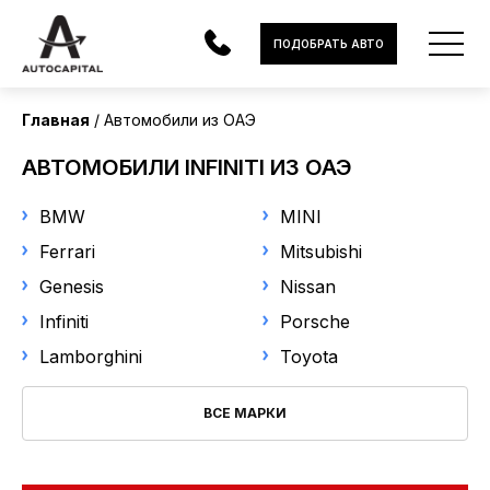
Страна поставки
ПОДОБРАТЬ АВТО
ОАЭ
Главная
Автомобили из ОАЭ
Марка
АВТОМОБИЛИ
АВТОМОБИЛИ INFINITI ИЗ ОАЭ
Infiniti
ЭЛЕКТРОМОБИЛИ
BMW
MINI
В НАЛИЧИИ
Модель
Ferrari
Mitsubishi
Genesis
Nissan
Выберите модель
МОТОЦИКЛЫ
Infiniti
Porsche
УСЛУГИ
Год выпуска
Lamborghini
Toyota
ЛИЗИНГ
ВСЕ МАРКИ
от
до
НОВОСТИ