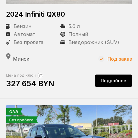
2024 Infiniti QX80
Статус
Бензин
5.6 л
Под заказ
Автомат
Полный
Без пробега
Внедорожник (SUV)
Пробег
Минск
Под заказ
?
Цена под ключ
КПП
Подробнее
327 654 BYN
Автомат
Привод
ОАЭ
Без пробега
Полный