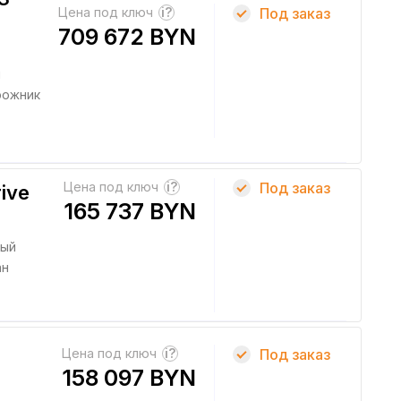
Цена под ключ
?
Под заказ
709 672 BYN
й
рожник
Цена под ключ
?
Под заказ
ive
165 737 BYN
ный
ан
Цена под ключ
?
Под заказ
158 097 BYN