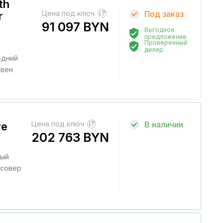
th
Цена под ключ
?
Под заказ
r
91 097 BYN
Выгодное
предложение
Проверенный
дилер
едний
вен
Цена под ключ
?
В наличии
ve
202 763 BYN
ный
совер