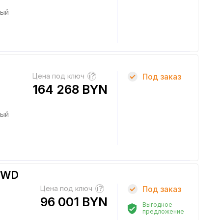
ный
Цена под ключ
?
Под заказ
164 268 BYN
ный
4WD
Цена под ключ
?
Под заказ
96 001 BYN
Выгодное
предложение