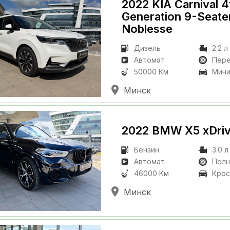
2022 KIA Carnival
4
Generation 9-Seate
Noblesse
Дизель
2.2 л
Автомат
Пер
50000 Км
Мини
Минск
2022 BMW X5
xDri
Бензин
3.0 л
Автомат
Пол
46000 Км
Крос
Минск