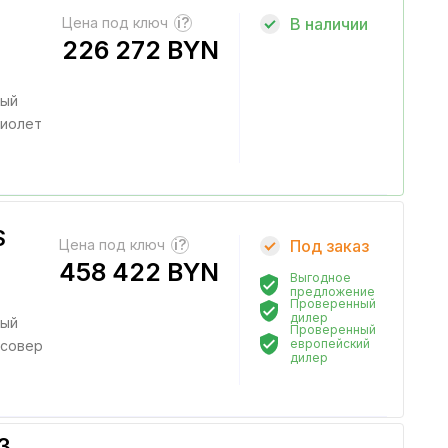
Цена под ключ
?
В наличии
226 272 BYN
ный
иолет
S
Цена под ключ
?
Под заказ
458 422 BYN
Выгодное
предложение
Проверенный
дилер
ный
Проверенный
европейский
совер
дилер
3