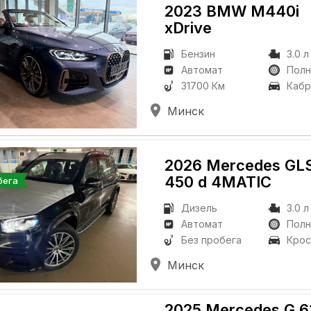
2023 BMW M440i
xDrive
Бензин
3.0 л
Автомат
Пол
31700 Км
Кабр
Минск
2026 Mercedes GL
450 d 4MATIC
бега
Дизель
3.0 л
Автомат
Пол
Без пробега
Крос
Минск
2025 Mercedes G 6