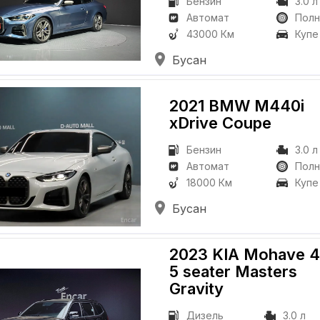
Бензин
3.0 л
Автомат
Пол
43000 Км
Купе
Бусан
2021 BMW M440i
xDrive Coupe
Бензин
3.0 л
Автомат
Пол
18000 Км
Купе
Бусан
2023 KIA Mohave
5 seater Masters
Gravity
Дизель
3.0 л