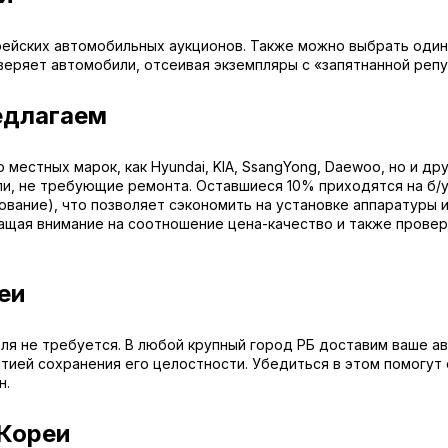
рейских автомобильных аукционов. Также можно выбрать один 
веряет автомобили, отсеивая экземпляры с «запятнанной репу
едлагаем
местных марок, как Hyundai, KIA, SsangYong, Daewoo, но и др
и, не требующие ремонта. Оставшиеся 10% приходятся на б/у
ование), что позволяет сэкономить на установке аппаратуры
ащая внимание на соотношение цена-качество и также прове
еи
я не требуется. В любой крупный город РБ доставим ваше авт
тией сохранения его целостности. Убедиться в этом помогут 
н.
 Кореи