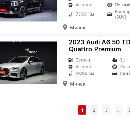
Автомат
Полны
Внедо
73081 Км
(SUV)
Минск
2023 Audi A6
50 TD
Quattro Premium
Бензин
3 л
Автомат
Пол
19296 Км
Сед
Минск
1
2
3
…