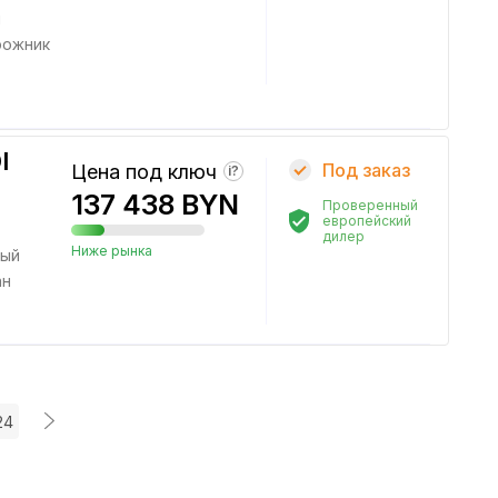
й
рожник
I
Под заказ
Цена под ключ
?
137 438 BYN
Проверенный
европейский
дилер
Ниже рынка
ный
ан
24