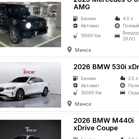
AMG
Бензин
4.0 л
Автомат
Полны
Внедо
10500 Км
(SUV)
Минск
2026 BMW 530i
xDr
Бензин
2.0 л
Автомат
Пол
35000 Км
Сед
Минск
2026 BMW M440i
xDrive Coupe