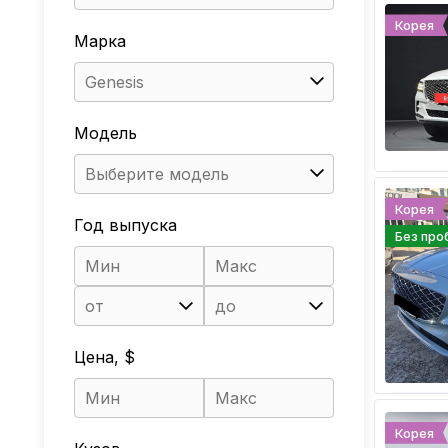
Корея
Марка
Genesis
Модель
Выберите модель
Корея
Год выпуска
Без про
от
до
Цена, $
Корея