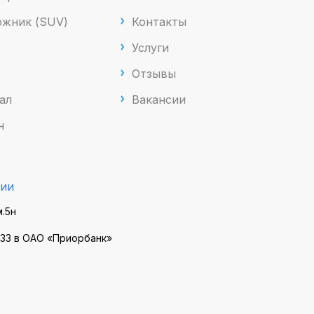
жник (SUV)
Контакты
Услуги
Отзывы
ал
Вакансии
н
ии
м.5н
33 в ОАО «Приорбанк»