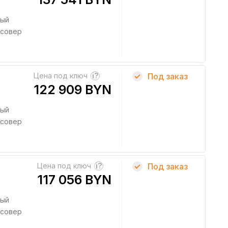
ный
совер
Цена под ключ
?
Под заказ
122 909 BYN
ный
совер
Цена под ключ
?
Под заказ
117 056 BYN
ный
совер