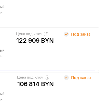
ный
ан
Цена под ключ
?
Под заказ
122 909 BYN
ный
ан
Цена под ключ
?
Под заказ
106 814 BYN
ный
ан