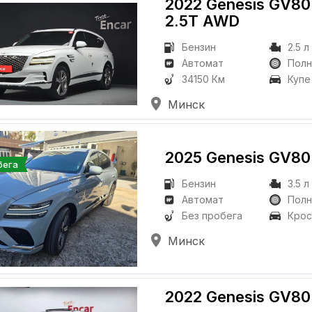
2022 Genesis GV80
2.5T AWD
Бензин
2.5 л
Автомат
Пол
34150 Км
Купе
Минск
2025 Genesis GV80
бега
Бензин
3.5 л
Автомат
Пол
Без пробега
Крос
Минск
2022 Genesis GV80