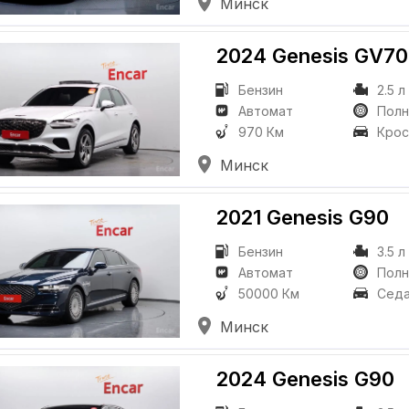
Минск
2024 Genesis GV70
Бензин
2.5 л
Автомат
Пол
970 Км
Крос
Минск
2021 Genesis G90
Бензин
3.5 л
Автомат
Пол
50000 Км
Сед
Минск
2024 Genesis G90