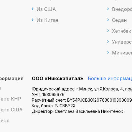
Из США
Внедоро
Из Китая
Седан
Хетчбек
Универс
Миниве
формация
ООО «Никскапитал»
Больше информац
ы
Юридический адрес: г.Минск, ул.Я.Колоса, 4, по
УНП: 193065676
овор КНР
Расчётный счет: BY54PJCB301207630010300009
Код банка: PJCBBY2X
говор США
Директор: Светлана Васильевна Никитёнок
овор