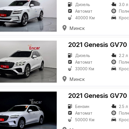
Дизель
3.0 л
Автомат
Пол
40000 Км
Крос
Минск
2021 Genesis GV70
Дизель
2.2 л
Автомат
Пол
33000 Км
Крос
Минск
2021 Genesis GV70
Бензин
2.5 л
Автомат
Пол
50000 Км
Крос