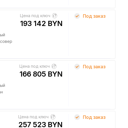
Цена под ключ
?
Под заказ
193 142 BYN
ный
совер
Цена под ключ
?
Под заказ
166 805 BYN
ный
ан
Цена под ключ
?
Под заказ
257 523 BYN