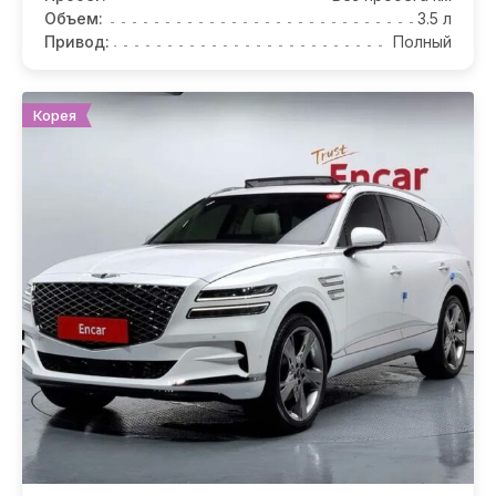
Объем:
3.5 л
Привод:
Полный
Корея