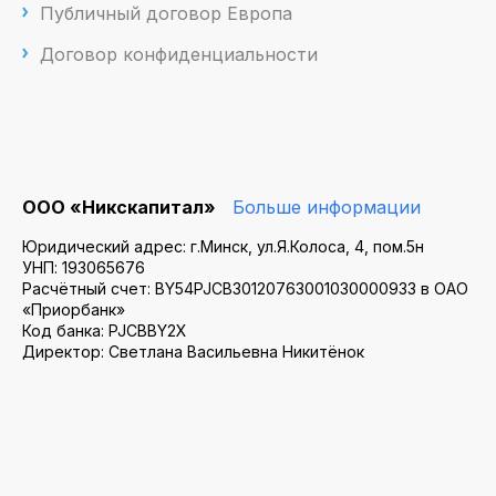
Публичный договор Европа
Договор конфиденциальности
ООО «Никскапитал»
Больше информации
Юридический адрес: г.Минск, ул.Я.Колоса, 4, пом.5н
УНП: 193065676
Расчётный счет: BY54PJCB30120763001030000933 в ОАО
«Приорбанк»
Код банка: PJCBBY2X
Директор: Светлана Васильевна Никитёнок