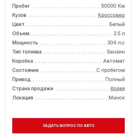
ОТЗЫВЫ
Пробег
50000 Км
ВАКАНСИИ
Кузов
Кроссовер
Цвет
Белый
О КОМПАНИИ
Объем
2.5 л
КОНТАКТЫ
Мощность
304 л.с
Тип топлива
Бензин
Коробка
Автомат
Состояние
С пробегом
Привод
Полный
Страна продажи
Корея
Локация
Минск
ЗАДАТЬ ВОПРОС ПО АВТО