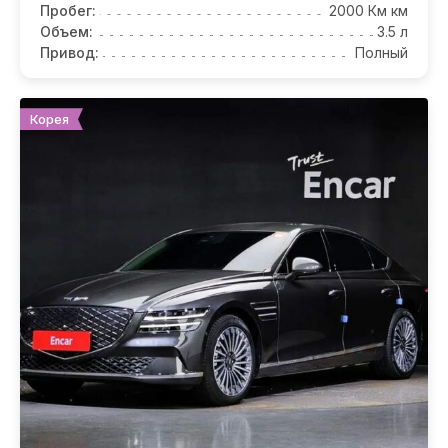
Пробег:
2000 Км км
Объем:
3.5 л
Привод:
Полный
Корея