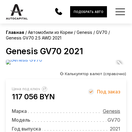
Корея
ПОДОБРАТЬ АВТО
Главная
Автомобили из Кореи
Genesis
GV70
Genesis GV70 2.5 AWD 2021
АВТОМОБИЛИ
Genesis GV70 2021
ЭЛЕКТРОМОБИЛИ
В НАЛИЧИИ
💱 Калькулятор валют (справочно)
МОТОЦИКЛЫ
?
Цена под ключ
Под заказ
УСЛУГИ
117 056 BYN
ЛИЗИНГ
Марка
Genesis
НОВОСТИ
Модель
GV70
Год выпуска
2021