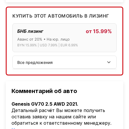
КУПИТЬ ЭТОТ АВТОМОБИЛЬ В ЛИЗИНГ
БНБ лизинг
от 15.99%
Аванс от 20% • На юр. лицо
BYN 15.99% | USD 7.99% | EUR 6.99%
Все предложения
АСБ лизинг
Физ.лица: 13.75% → 14.75% | Юр.лица: 16%
Программа "Топ" для электромобилей
Комментарий об авто
МТБанк
Genesis GV70 2.5 AWD 2021.
Лизинг: BYN 17% | USD 7.99% | EUR 6.99%
Детальный расчёт Вы можете получить
Также доступен кредит "Проще простого" 18.9%
оставив заявку на нашем сайте или
обратиться к ответственному менеджеру.
Активлизиг