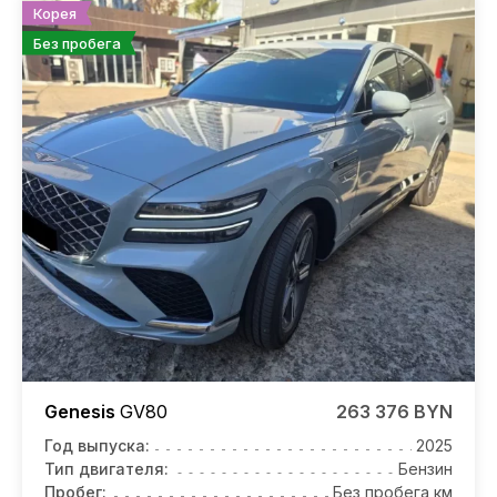
Корея
Без пробега
Genesis
GV80
263 376 BYN
Год выпуска:
2025
Тип двигателя:
Бензин
Пробег:
Без пробега км