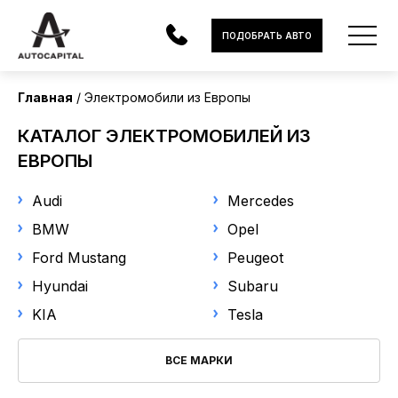
Страна поставки
ПОДОБРАТЬ АВТО
Европа
Главная
Электромобили из Европы
Марка
АВТОМОБИЛИ
КАТАЛОГ ЭЛЕКТРОМОБИЛЕЙ ИЗ
Выберите марку
ЭЛЕКТРОМОБИЛИ
ЕВРОПЫ
В НАЛИЧИИ
Модель
Audi
Mercedes
BMW
Opel
Выберите модель
МОТОЦИКЛЫ
Ford Mustang
Peugeot
УСЛУГИ
Год выпуска
Hyundai
Subaru
KIA
Tesla
ЛИЗИНГ
от
до
НОВОСТИ
ВСЕ МАРКИ