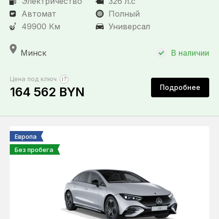
Электричество
326 л.с
Автомат
Полный
49900 Км
Универсал
Минск
В наличии
?
Цена под ключ
Подробнее
164 562 BYN
Европа
Без пробега