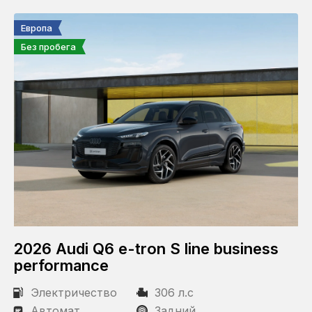
КПП
Европа
Автомат
Без пробега
Привод
Полный
Задний
Передний
2026 Audi Q6 e-tron S line business
performance
Электричество
306 л.с
Автомат
Задний