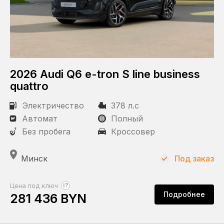
Объем двигателя
Состояние
2026 Audi Q6 e-tron S line business
С пробегом
quattro
Новый
Электричество
378 л.с
Автомат
Полный
Статус
Без пробега
Кроссовер
Под заказ
В наличии
Минск
Под заказ
Пробег
?
Цена под ключ
Подробнее
281 436 BYN