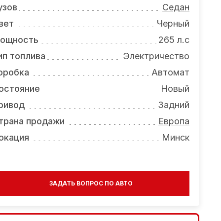
узов
Седан
вет
Черный
ощность
265 л.с
ип топлива
Электричество
оробка
Автомат
остояние
Новый
ривод
Задний
трана продажи
Европа
окация
Минск
ЗАДАТЬ ВОПРОС ПО АВТО