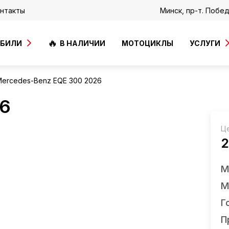
нтакты
Минск, пр-т. Побе
ОБИЛИ
В НАЛИЧИИ
МОТОЦИКЛЫ
УСЛУГИ
ercedes-Benz EQE 300 2026
26
Ц
2
М
М
Г
П