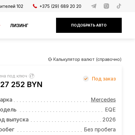
дителей 102
+375 (29) 689 20 20
ЛИЗИНГ
ПОДОБРАТЬ АВТО
💱 Калькулятор валют (справочно)
ена под ключ
?
Под заказ
27 252 BYN
арка
Mercedes
одель
EQE
од выпуска
2026
робег
Без пробега