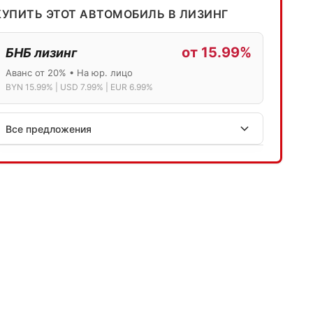
КУПИТЬ ЭТОТ АВТОМОБИЛЬ В ЛИЗИНГ
от 15.99%
БНБ лизинг
Аванс от 20% • На юр. лицо
BYN 15.99% | USD 7.99% | EUR 6.99%
Все предложения
АСБ лизинг
Физ.лица: 13.75% → 14.75% | Юр.лица: 16%
Программа "Топ" для электромобилей
МТБанк
Лизинг: BYN 17% | USD 7.99% | EUR 6.99%
Также доступен кредит "Проще простого" 18.9%
Активлизиг
Индивидуальные условия по сделкам
ДВС из Европы/Кореи/Китая, авто из США