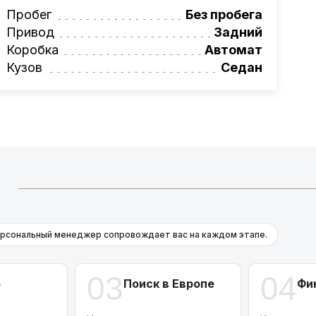
вая программа на НОВЫЕ автомобили.
Пробег
Без пробега
омеру:
Привод
+375 (29) 689-20-20
Задний
фессионалам!
Коробка
Автомат
Кузов
Седан
Й
рсональный менеджер сопровождает вас на каждом этапе.
03
04
р
Поиск в Европе
Фи