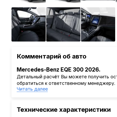
Комментарий об авто
Mercedes-Benz EQE 300 2026.
Детальный расчёт Вы можете получить ост
обратиться к ответственному менеджеру.
Читать далее
Наша компания
AutoCapital
помогает Клиен
Китая, Кореи, ОАЭ.
Мы оказываем полный спектр услуг: поиск 
Технические характеристики
проверка автомобиля, полное документал
растаможке. Экономьте свое время и день