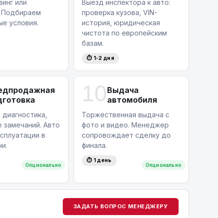
зинг или
Выезд инспектора к авто:
. Подбираем
проверка кузова, VIN-
ые условия.
история, юридическая
чистота по европейским
базам.
⏱ 1-2 дня
10
едпродажная
Выдача
дготовка
автомобиля
 диагностика,
Торжественная выдача с
 замечаний. Авто
фото и видео. Менеджер
ксплуатации в
сопровождает сделку до
и.
финала.
⏱ 1 день
Опционально
Опционально
ЗАДАТЬ ВОПРОС МЕНЕДЖЕРУ