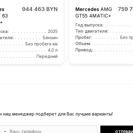
944 463 BYN
759 
es
Mercedes
AMG
 63
GT55
4MATIC+
+
Год выпуска:
Тип двигателя:
ска:
2025
Пробег:
Без п
ателя:
Бензин
Объем:
Без пробега км
Привод:
4.0 л
Передний
) и наш менеджер подберет для Вас лучшие варианты!