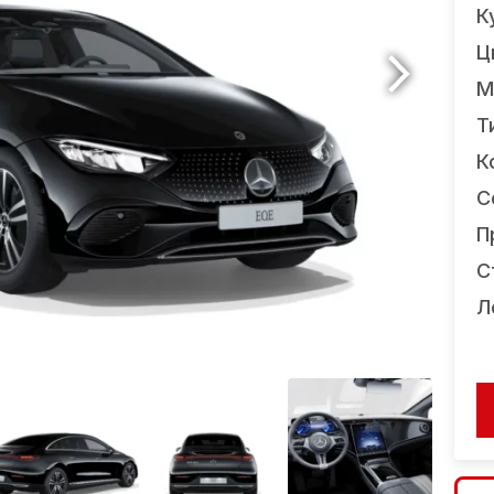
К
Ц
М
Т
К
С
П
С
Л