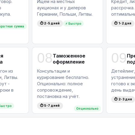
овор.
Ищем на местных
Кредит, ли
ю
аукционах и у дилеров
рассрочка
купа.
Германии, Польши, Литвы.
оптимальн
⏱ 2-5 дней
⏱ 1-2 дня
⚡ Быстро
вратная сумма
08
09
ая
Таможенное
Пр
а
оформление
по
гон из
Консультации и
Детейлинг,
, Литвы.
курирование бесплатно.
устранение
ут -
Опционально: полное
готово к э
роки в
сопровождение,
день выдач
постановка на учёт.
⏱ 2-3 дня
⏱ 5-7 дней
Быстро
Опционально