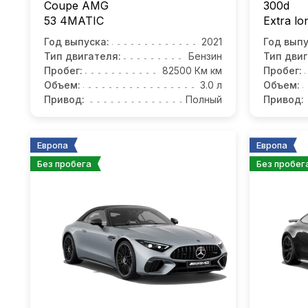
Coupe AMG
300d
53 4MATIC
Еxtra l
Год выпуска:
2021
Год выпу
Тип двигателя:
Бензин
Тип двиг
Пробег:
82500 Км км
Пробег:
Объем:
3.0 л
Объем:
Привод:
Полный
Привод:
Европа
Европа
Без пробега
Без пробег