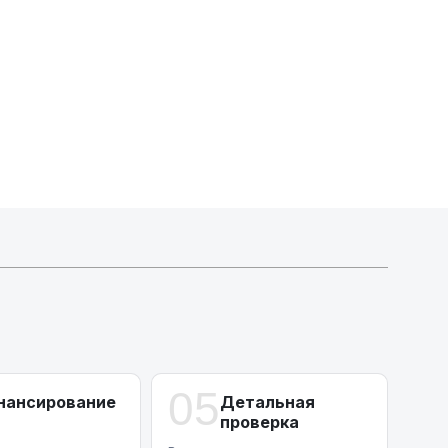
А-лизинг
0% аванс (клиенты Альфы) | от 10% (остальные)
Работаем точечно по специальным сделкам
05
нансирование
Детальная
проверка