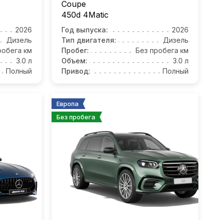
Coupe
450d 4Matic
2026
Год выпуска:
2026
Дизель
Тип двигателя:
Дизель
робега км
Пробег:
Без пробега км
3.0 л
Объем:
3.0 л
Полный
Привод:
Полный
Европа
Без пробега