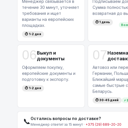
Менеджер связывается в
Подписываем дог
течение 30 минут, уточняет
Сумма полность
требования и ищет
возвратная до вы
варианты на европейских
⏱ 1 день
площадках.
Воз
⏱ 1-2 дня
06
07
Выкуп и
Наземн
документы
доставк
Оформляем покупку,
Автовоз или пере
европейские документы и
Германии, Польши
подготовку к экспорту.
Ближайший маршр
самые быстрые с
⏱ 1-2 дня
Беларусь.
⏱ 30-45 дней
⚡ 
Остались вопросы по доставке?
📞
Менеджер ответит за 15 минут ·
+375 (29) 689-20-20