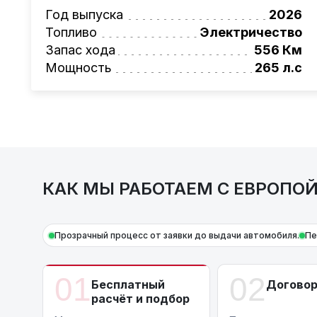
Также, для граждан РБ действует
Год выпуска
лизинго
2026
Условия и подробности можно узнать по н
Топливо
Электричество
AutoCapital
Запас хода
– просто доверьте работу про
556 Км
Мощность
265 л.с
КАК МЫ РАБОТАЕМ С ЕВРОПО
Прозрачный процесс от заявки до выдачи автомобиля.
Пе
01
02
Бесплатный
Догово
расчёт и подбор