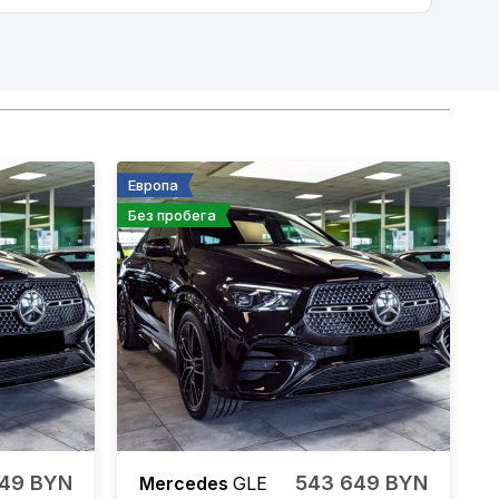
Европа
Без пробега
649 BYN
543 649 BYN
Mercedes
GLE