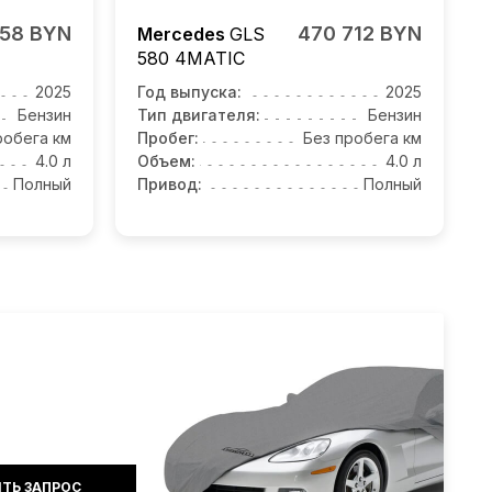
758 BYN
470 712 BYN
Mercedes
GLS
580 4MATIC
2025
Год выпуска:
2025
Бензин
Тип двигателя:
Бензин
робега км
Пробег:
Без пробега км
4.0 л
Объем:
4.0 л
Полный
Привод:
Полный