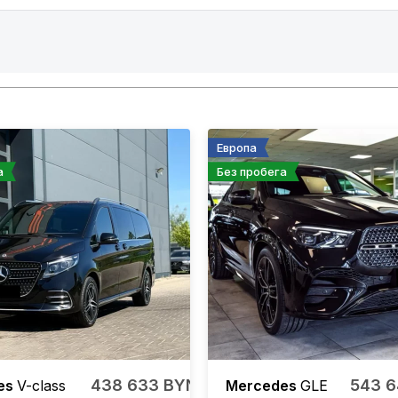
Европа
а
Без пробега
438 633 BYN
543 
es
V-class
Mercedes
GLE