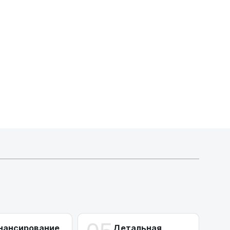
Индивидуальные условия по сделкам
ДВС из Европы/Кореи/Китая, авто из США
А-лизинг
0% аванс (клиенты Альфы) | от 10% (остальные)
Работаем точечно по специальным сделкам
нансирование
Детальная