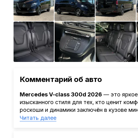
Комментарий об авто
Mercedes V-class 300d 2026
— это яркое
изысканного стиля для тех, кто ценит ком
роскоши и динамики заключён в кузове ми
черного цвета, который подчёркивает стат
Читать далее
модификация автомобиля —
Еxtra long 4M
пространства в салоне и возможности для