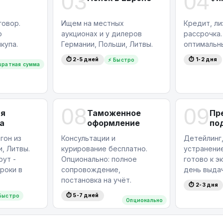
03
04
е заявку на тест-драйв, и наши
овор.
Ищем на местных
Кредит, ли
ния всех деталей. Звоните прямо сейчас
ю
аукционах и у дилеров
рассрочка
купа.
Германии, Польши, Литвы.
оптимальн
⏱ 2-5 дней
⏱ 1-2 дня
⚡ Быстро
вратная сумма
08
09
ая
Таможенное
Пр
а
оформление
по
гон из
Консультации и
Детейлинг,
, Литвы.
курирование бесплатно.
устранение
ут -
Опционально: полное
готово к э
роки в
сопровождение,
день выдач
постановка на учёт.
⏱ 2-3 дня
⏱ 5-7 дней
Быстро
Опционально