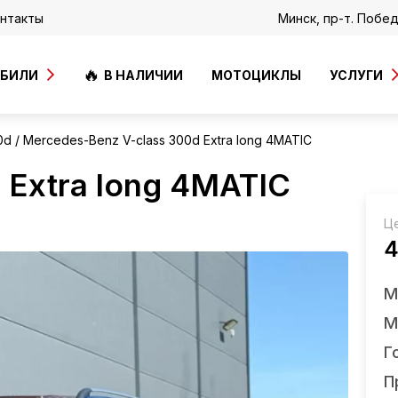
нтакты
Минск, пр-т. Побе
ОБИЛИ
В НАЛИЧИИ
МОТОЦИКЛЫ
УСЛУГИ
0d
Mercedes-Benz V-class 300d Еxtra long 4MATIС
 Еxtra long 4MATIС
Ц
4
М
М
Г
П