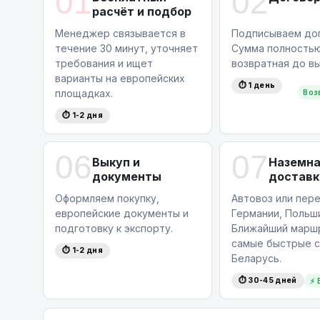
01
02
подобрать идеальный вариант для вас.
расчёт и подбор
Узнайте стоимость автомобиля или оставьт
Менеджер связывается в
Подписываем дог
специалисты свяжутся с вами для обсужде
течение 30 минут, уточняет
Сумма полность
по телефону:
+375 (29) 689 20 20
.
требования и ищет
возвратная до вы
варианты на европейских
⏱ 1 день
площадках.
Воз
⏱ 1-2 дня
06
07
Выкуп и
Наземн
документы
доставк
Оформляем покупку,
Автовоз или пере
европейские документы и
Германии, Польши
подготовку к экспорту.
Ближайший маршр
самые быстрые с
⏱ 1-2 дня
Беларусь.
⏱ 30-45 дней
⚡ 