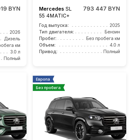
919 BYN
793 447 BYN
Mercedes
SL
55
4MATIC+
Год выпуска:
2025
Тип двигателя:
Бензин
2026
Пробег:
Без пробега км
Дизель
Объем:
4.0 л
робега км
Привод:
Полный
3.0 л
Полный
Европа
Без пробега