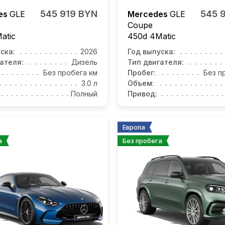
545 919 BYN
545 
es
GLE
Mercedes
GLE
Coupe
atic
450d 4Matic
ска:
2026
Год выпуска:
ателя:
Дизель
Тип двигателя:
Без пробега км
Пробег:
Без п
3.0 л
Объем:
Полный
Привод:
Европа
а
Без пробега