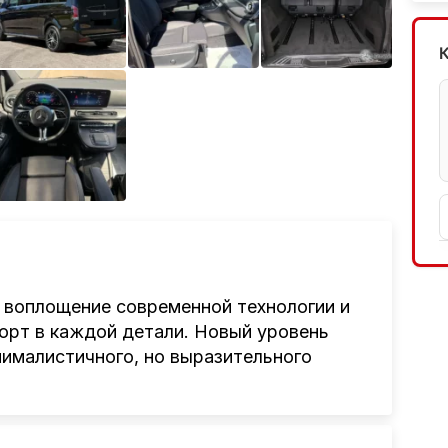
 воплощение современной технологии и
форт в каждой детали. Новый уровень
нималистичного, но выразительного
ус и утончённый вкус владельца. Эта
ATIC
, что обеспечивает ещё больше
 больших путешествий или деловых