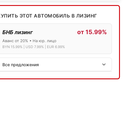
КУПИТЬ ЭТОТ АВТОМОБИЛЬ В ЛИЗИНГ
от 15.99%
БНБ лизинг
Аванс от 20% • На юр. лицо
BYN 15.99% | USD 7.99% | EUR 6.99%
Все предложения
АСБ лизинг
Физ.лица: 13.75% → 14.75% | Юр.лица: 16%
Программа "Топ" для электромобилей
МТБанк
Лизинг: BYN 17% | USD 7.99% | EUR 6.99%
Также доступен кредит "Проще простого" 18.9%
Активлизиг