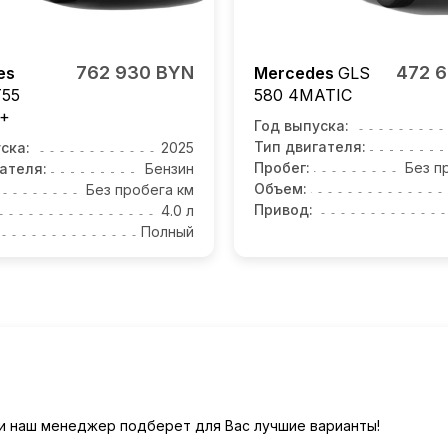
762 930 BYN
472 
es
Mercedes
GLS
55
580 4MATIC
+
Год выпуска:
Тип двигателя:
ска:
2025
Пробег:
Без п
ателя:
Бензин
Объем:
Без пробега км
Привод:
4.0 л
Полный
) и наш менеджер подберет для Вас лучшие варианты!