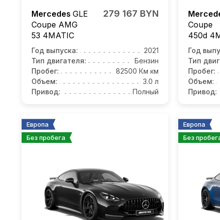
279 167 BYN
Mercedes
GLE
Merced
Coupe AMG
Coupe
53 4MATIC
450d 4M
Год выпуска:
2021
Год выпу
Тип двигателя:
Бензин
Тип двиг
Пробег:
82500 Км км
Пробег:
Объем:
3.0 л
Объем:
Привод:
Полный
Привод:
Европа
Европа
Без пробега
Без пробег