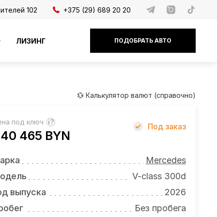
дителей 102
+375 (29) 689 20 20
ЛИЗИНГ
ПОДОБРАТЬ АВТО
💱 Калькулятор валют (справочно)
ена под ключ
?
Под заказ
40 465 BYN
арка
Mercedes
одель
V-class 300d
од выпуска
2026
робег
Без пробега