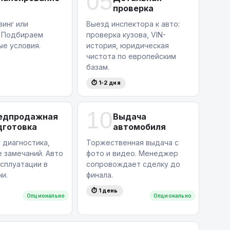
05
проверка
зинг или
Выезд инспектора к авто:
. Подбираем
проверка кузова, VIN-
ые условия.
история, юридическая
чистота по европейским
базам.
⏱ 1-2 дня
10
едпродажная
Выдача
дготовка
автомобиля
 диагностика,
Торжественная выдача с
 замечаний. Авто
фото и видео. Менеджер
ксплуатации в
сопровождает сделку до
и.
финала.
⏱ 1 день
Опционально
Опционально