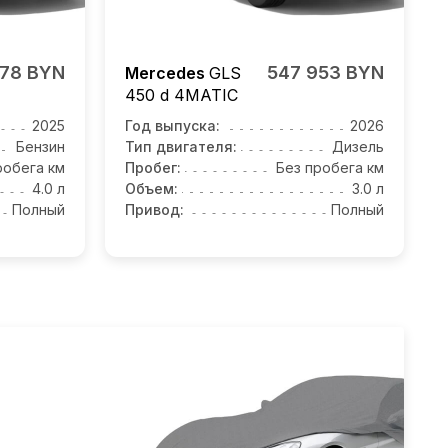
678 BYN
547 953 BYN
Mercedes
GLS
450 d 4MATIC
2025
Год выпуска:
2026
Бензин
Тип двигателя:
Дизель
робега км
Пробег:
Без пробега км
4.0 л
Объем:
3.0 л
Полный
Привод:
Полный