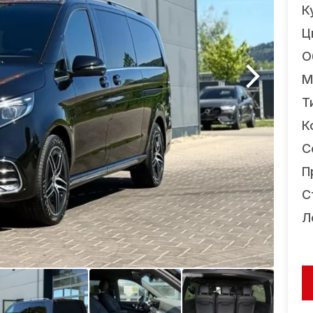
К
Ц
О
М
Т
К
С
П
С
Л