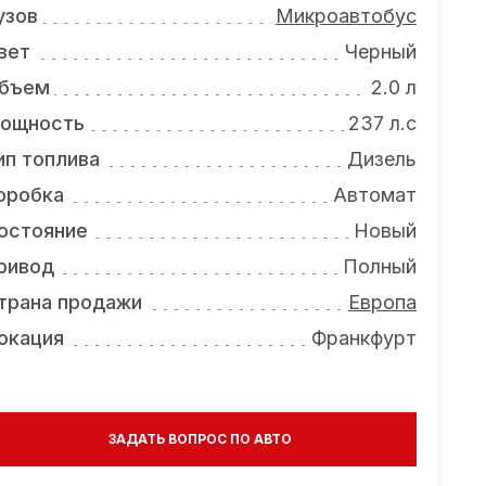
узов
Микроавтобус
вет
Черный
бъем
2.0 л
ощность
237 л.с
ип топлива
Дизель
оробка
Автомат
остояние
Новый
ривод
Полный
трана продажи
Европа
окация
Франкфурт
ЗАДАТЬ ВОПРОС ПО АВТО