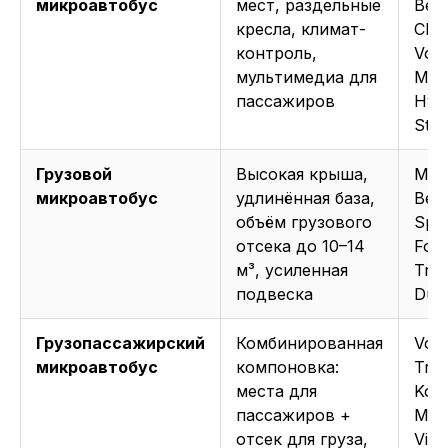
микроавтобус
мест, раздельные
Ben
кресла, климат-
Clas
контроль,
Vol
мультимедиа для
Mult
пассажиров
Hyu
Star
Грузовой
Высокая крыша,
Mer
микроавтобус
удлинённая база,
Ben
объём грузового
Spri
отсека до 10–14
For
м³, усиленная
Tran
подвеска
Duc
Грузопассажирский
Комбинированная
Vol
микроавтобус
компоновка:
Tran
места для
Kom
пассажиров +
Mer
отсек для груза,
Vito