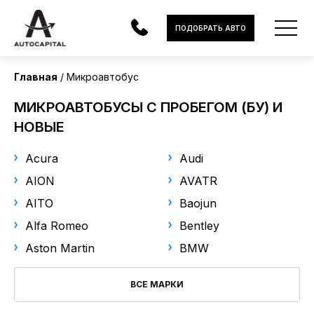
Страна поставки
ПОДОБРАТЬ АВТО
Все
Главная
Микроавтобус
Марка
АВТОМОБИЛИ
МИКРОАВТОБУСЫ С ПРОБЕГОМ (БУ) И
Выберите марку
ЭЛЕКТРОМОБИЛИ
НОВЫЕ
В НАЛИЧИИ
Модель
Acura
Audi
AION
AVATR
Выберите модель
МОТОЦИКЛЫ
AITO
Baojun
УСЛУГИ
Год выпуска
Alfa Romeo
Bentley
Aston Martin
BMW
ЛИЗИНГ
от
до
НОВОСТИ
ВСЕ МАРКИ