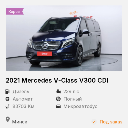
КПП
Корея
Автомат
Привод
Полный
Передний
2021 Mercedes V-Class V300 CDI
Дизель
239 л.с
Автомат
Полный
83703 Км
Микроавтобус
Минск
Под заказ