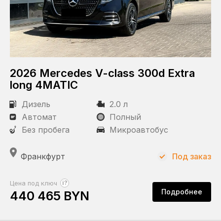
Объем двигателя
Состояние
С пробегом
2026 Mercedes V-class 300d Еxtra
Новый
long 4MATIС
Дизель
2.0 л
Статус
Автомат
Полный
Под заказ
Без пробега
Микроавтобус
В наличии
В пути
Франкфурт
Под заказ
Пробег
?
Цена под ключ
Подробнее
440 465 BYN