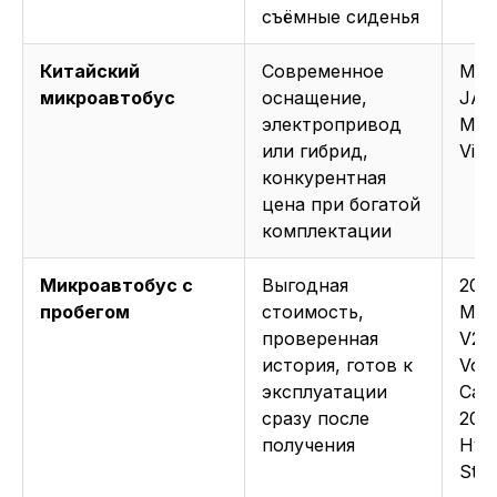
съёмные сиденья
Китайский
Современное
Max
микроавтобус
оснащение,
JAC 
электропривод
M4,
или гибрид,
Vie
конкурентная
цена при богатой
комплектации
Микроавтобус с
Выгодная
202
пробегом
стоимость,
Mer
проверенная
V250
история, готов к
Vol
эксплуатации
Cara
сразу после
202
получения
Hyu
Star