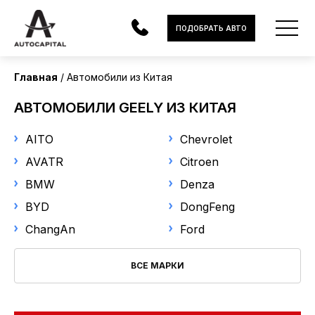
Страна поставки
ПОДОБРАТЬ АВТО
Китай
Главная
Автомобили из Китая
Марка
АВТОМОБИЛИ
АВТОМОБИЛИ GEELY ИЗ КИТАЯ
Geely
ЭЛЕКТРОМОБИЛИ
AITO
Chevrolet
В НАЛИЧИИ
Модель
AVATR
Citroen
BMW
Denza
Выберите модель
МОТОЦИКЛЫ
BYD
DongFeng
УСЛУГИ
Год выпуска
ChangAn
Ford
ЛИЗИНГ
ВСЕ МАРКИ
от
до
НОВОСТИ