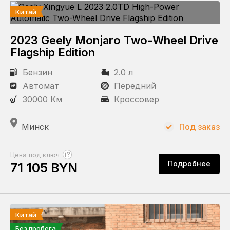
Китай
Передний
Полный
2023 Geely Monjaro Two-Wheel Drive
Flagship Edition
Бензин
2.0 л
Автомат
Передний
30000 Км
Кроссовер
Минск
Под заказ
?
Цена под ключ
Подробнее
71 105 BYN
Китай
Без пробега