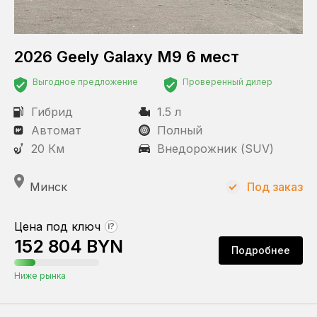
Состояние
Новый
С пробегом
2026 Geely Galaxy M9 6 мест
Выгодное предложение
Проверенный дилер
Статус
Под заказ
Гибрид
1.5 л
В наличии
Автомат
Полный
20 Км
Внедорожник (SUV)
Пробег
Минск
Под заказ
Цена под ключ
?
КПП
152 804 BYN
Подробнее
Автомат
Ниже рынка
Привод