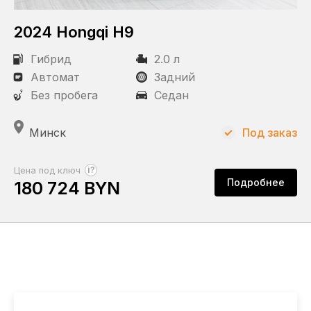
Статус
2024 Hongqi H9
Под заказ
Гибрид
В наличии
2.0 л
Автомат
Задний
Без пробега
Седан
Пробег
Минск
Под заказ
КПП
?
Цена под ключ
Подробнее
180 724 BYN
Автомат
Привод
Задний