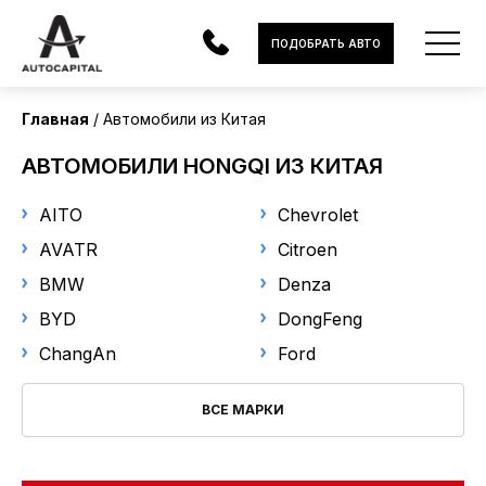
Страна поставки
ПОДОБРАТЬ АВТО
Китай
Главная
Автомобили из Китая
Марка
АВТОМОБИЛИ
АВТОМОБИЛИ HONGQI ИЗ КИТАЯ
Hongqi
ЭЛЕКТРОМОБИЛИ
AITO
Chevrolet
В НАЛИЧИИ
Модель
AVATR
Citroen
BMW
Denza
Выберите модель
МОТОЦИКЛЫ
BYD
DongFeng
УСЛУГИ
Год выпуска
ChangAn
Ford
ЛИЗИНГ
ВСЕ МАРКИ
от
до
НОВОСТИ