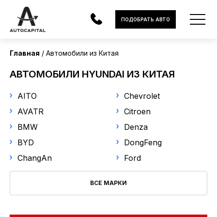
Страна поставки
ПОДОБРАТЬ АВТО
Китай
Главная
Автомобили из Китая
Марка
АВТОМОБИЛИ
АВТОМОБИЛИ HYUNDAI ИЗ КИТАЯ
Hyundai
ЭЛЕКТРОМОБИЛИ
AITO
Chevrolet
В НАЛИЧИИ
Модель
AVATR
Citroen
BMW
Denza
Выберите модель
МОТОЦИКЛЫ
BYD
DongFeng
УСЛУГИ
Год выпуска
ChangAn
Ford
ЛИЗИНГ
ВСЕ МАРКИ
от
до
НОВОСТИ