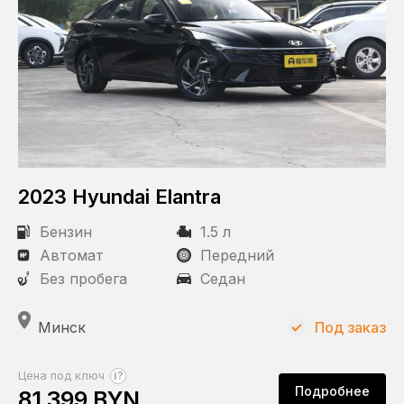
Передний
2023 Hyundai Elantra
Бензин
1.5 л
Автомат
Передний
Без пробега
Седан
Минск
Под заказ
?
Цена под ключ
Подробнее
81 399 BYN