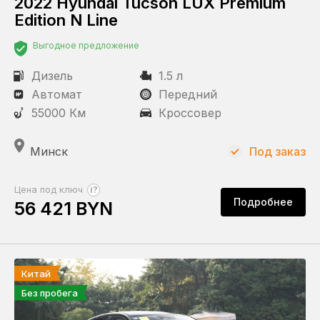
2022 Hyundai Tucson LUX Premium
Состояние
Edition N Line
Новый
С пробегом
Выгодное предложение
Дизель
1.5 л
Статус
Автомат
Передний
Под заказ
55000 Км
Кроссовер
В наличии
Минск
Под заказ
Пробег
?
Цена под ключ
Подробнее
56 421 BYN
КПП
Автомат
Китай
Без пробега
Привод