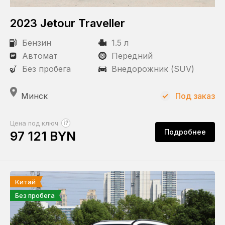
2023 Jetour Traveller
Статус
Бензин
1.5 л
Под заказ
Автомат
Передний
В наличии
Без пробега
Внедорожник (SUV)
Пробег
Минск
Под заказ
?
Цена под ключ
Подробнее
97 121 BYN
КПП
Автомат
Китай
Привод
Без пробега
Передний