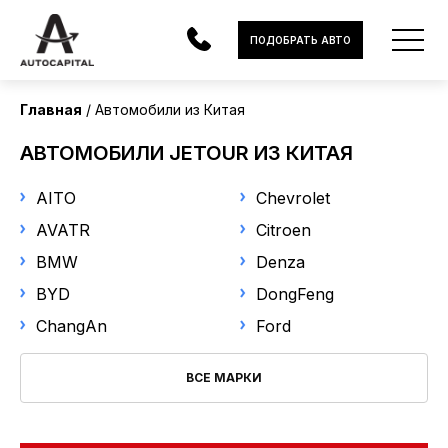
Страна поставки
ПОДОБРАТЬ АВТО
Китай
Главная
Автомобили из Китая
Марка
АВТОМОБИЛИ
АВТОМОБИЛИ JETOUR ИЗ КИТАЯ
Jetour
ЭЛЕКТРОМОБИЛИ
AITO
Chevrolet
В НАЛИЧИИ
Модель
AVATR
Citroen
BMW
Denza
Выберите модель
МОТОЦИКЛЫ
BYD
DongFeng
УСЛУГИ
Год выпуска
ChangAn
Ford
ЛИЗИНГ
ВСЕ МАРКИ
от
до
НОВОСТИ