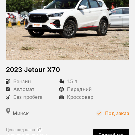
2023 Jetour X70
Бензин
1.5 л
Автомат
Передний
Без пробега
Кроссовер
Минск
Под заказ
?
Цена под ключ
Подробнее