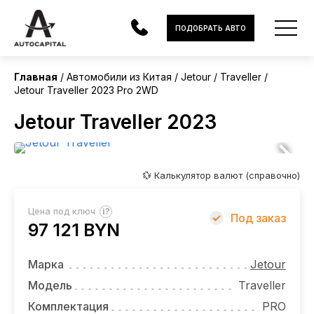
Китай
ПОДОБРАТЬ АВТО
Без пробега
Главная
Автомобили из Китая
Jetour
Traveller
Jetour Traveller 2023 Pro 2WD
АВТОМОБИЛИ
Jetour Traveller 2023
ЭЛЕКТРОМОБИЛИ
В НАЛИЧИИ
💱 Калькулятор валют (справочно)
МОТОЦИКЛЫ
?
Цена под ключ
Под заказ
УСЛУГИ
97 121 BYN
ЛИЗИНГ
Марка
Jetour
НОВОСТИ
Модель
Traveller
Комплектация
PRO