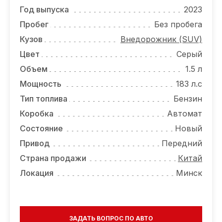
ОТЗЫВЫ
Год выпуска
2023
ВАКАНСИИ
Пробег
Без пробега
Кузов
Внедорожник (SUV)
О КОМПАНИИ
Цвет
Серый
КОНТАКТЫ
Объем
1.5 л
Мощность
183 л.с
Тип топлива
Бензин
Коробка
Автомат
Состояние
Новый
Привод
Передний
Страна продажи
Китай
Локация
Минск
ЗАДАТЬ ВОПРОС ПО АВТО