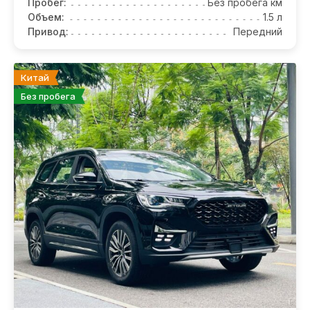
Пробег:
Без пробега км
Объем:
1.5 л
Привод:
Передний
Китай
Без пробега