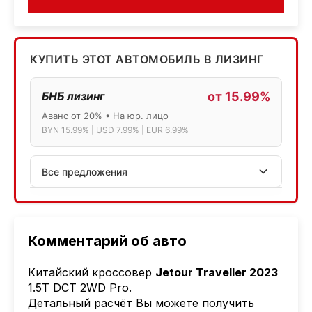
КУПИТЬ ЭТОТ АВТОМОБИЛЬ В ЛИЗИНГ
БНБ лизинг
от 15.99%
Аванс от 20% • На юр. лицо
BYN 15.99% | USD 7.99% | EUR 6.99%
Все предложения
АСБ лизинг
Физ.лица: 13.75% → 14.75% | Юр.лица: 16%
Программа "Топ" для электромобилей
Комментарий об авто
МТБанк
Китайский кроссовер
Jetour Traveller 2023
Лизинг: BYN 17% | USD 7.99% | EUR 6.99%
1.5T DCT 2WD Pro
.
Также доступен кредит "Проще простого" 18.9%
Детальный расчёт Вы можете получить