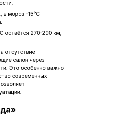
ости.
, в мороз -15°C
.
°C остаётся 270-290 км,
 а отсутствие
ющие салон через
ути. Это особенно важно
ство современных
позволяет
уатации.
ода»