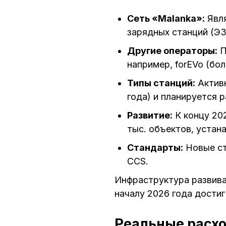
Сеть «Malanka»:
Явля
зарядных станций (ЭЗ
Другие операторы:
П
например, forEVo (боле
Типы станций:
Активн
года) и планируется р
Развитие:
К концу 202
тыс. объектов, устан
Стандарты:
Новые ст
CCS.
Инфраструктура развива
началу 2026 года достиг
Реальные расхо