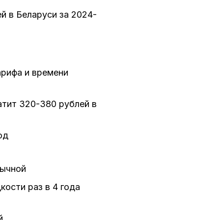
й в Беларуси за 2024-
арифа и времени
атит 320-380 рублей в
од
бычной
ости раз в 4 года
й