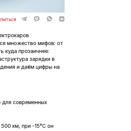
литься
лектрокаров
тся множество мифов: от
ь куда прозаичнее:
аструктура зарядки в
ждения и даём цифры на
не для современных
500 км, при -15°C он