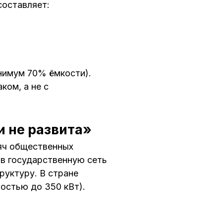
составляет:
нимум 70% ёмкости).
ком, а не с
 не развита»
сяч общественных
 в государственную сеть
руктуру. В стране
остью до 350 кВт).