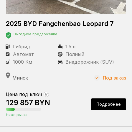
С пробегом
2025 BYD Fangchenbao Leopard 7
Статус
Выгодное предложение
Под заказ
В наличии
Гибрид
1.5 л
Автомат
Полный
Пробег
1000 Км
Внедорожник (SUV)
Минск
Под заказ
КПП
Цена под ключ
?
Автомат
129 857 BYN
Подробнее
Ниже рынка
Привод
Передний