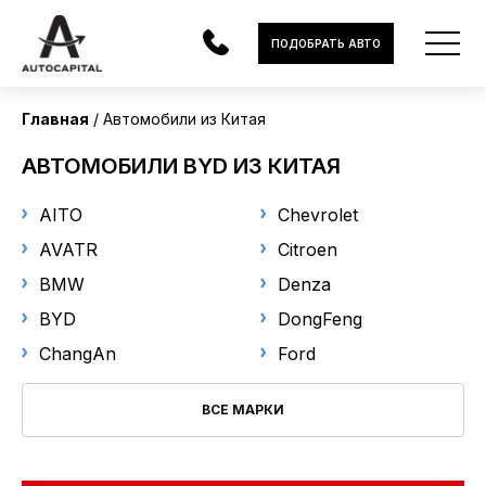
Страна поставки
ПОДОБРАТЬ АВТО
Китай
Главная
Автомобили из Китая
Марка
АВТОМОБИЛИ
АВТОМОБИЛИ BYD ИЗ КИТАЯ
BYD
ЭЛЕКТРОМОБИЛИ
AITO
Chevrolet
В НАЛИЧИИ
Модель
AVATR
Citroen
BMW
Denza
Выберите модель
МОТОЦИКЛЫ
BYD
DongFeng
УСЛУГИ
Год выпуска
ChangAn
Ford
ЛИЗИНГ
ВСЕ МАРКИ
от
до
НОВОСТИ