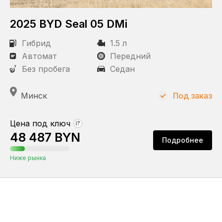
2025 BYD Seal 05 DMi
Гибрид
1.5 л
Автомат
Передний
Без пробега
Седан
Минск
Под заказ
Цена под ключ
?
48 487 BYN
Подробнее
Ниже рынка