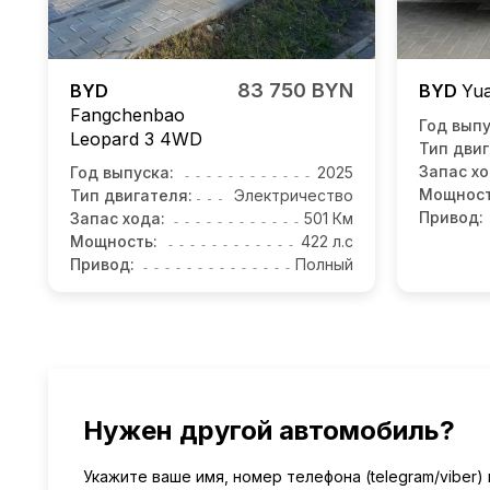
83 750 BYN
BYD
BYD
Yu
Fangchenbao
Год выпу
Leopard 3
4WD
Тип двиг
Запас хо
Год выпуска:
2025
Мощност
Тип двигателя:
Электричество
Привод:
Запас хода:
501 Км
Мощность:
422 л.с
Привод:
Полный
Нужен другой автомобиль?
Укажите ваше имя, номер телефона (telegram/viber