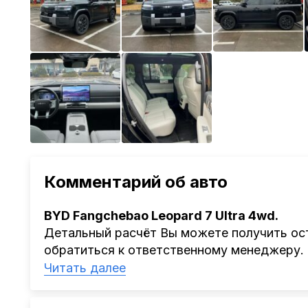
Комментарий об авто
BYD Fangchebao Leopard 7 Ultra 4wd.
Детальный расчёт Вы можете получить ост
обратиться к ответственному менеджеру.
Наша компания
AutoCapital
помогает Клиен
Читать далее
Китая, Кореи, ОАЭ.
Мы оказываем полный спектр услуг: поиск 