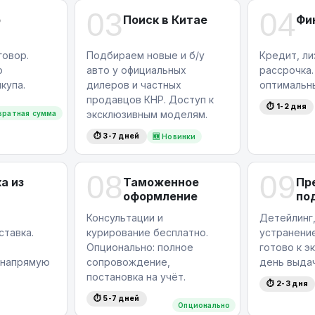
03
04
р
Поиск в Китае
Фи
овор.
Подбираем новые и б/у
Кредит, ли
ю
авто у официальных
рассрочка
купа.
дилеров и частных
оптимальн
продавцов КНР. Доступ к
⏱ 1-2 дня
эксклюзивным моделям.
вратная сумма
⏱ 3-7 дней
🆕 Новинки
08
09
а из
Таможенное
Пр
оформление
по
Консультации и
Детейлинг,
ставка.
курирование бесплатно.
устранение
Опционально: полное
готово к э
 напрямую
сопровождение,
день выдач
постановка на учёт.
⏱ 2-3 дня
⏱ 5-7 дней
Опционально