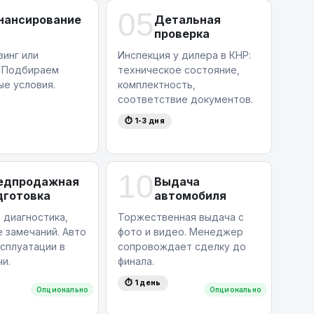
05
нансирование
Детальная
проверка
зинг или
Инспекция у дилера в КНР:
. Подбираем
техническое состояние,
ые условия.
комплектность,
соответствие документов.
⏱ 1-3 дня
10
едпродажная
Выдача
дготовка
автомобиля
 диагностика,
Торжественная выдача с
 замечаний. Авто
фото и видео. Менеджер
ксплуатации в
сопровождает сделку до
и.
финала.
⏱ 1 день
Опционально
Опционально