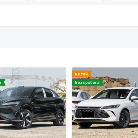
Китай
а
Без пробега