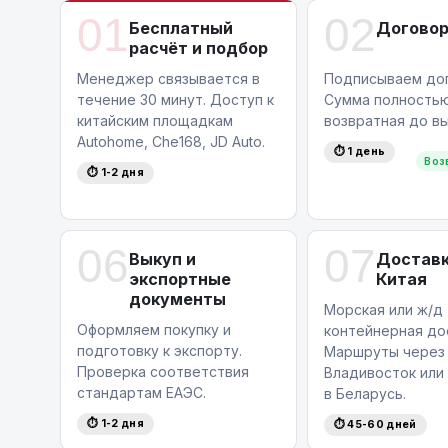
01
02
Бесплатный
Догово
расчёт и подбор
Менеджер связывается в
Подписываем дог
течение 30 минут. Доступ к
Сумма полность
китайским площадкам
возвратная до вы
Autohome, Che168, JD Auto.
⏱ 1 день
Воз
⏱ 1-2 дня
06
07
Выкуп и
Доставк
экспортные
Китая
документы
Морская или ж/д
Оформляем покупку и
контейнерная до
подготовку к экспорту.
Маршруты через
Проверка соответствия
Владивосток или
стандартам ЕАЭС.
в Беларусь.
⏱ 1-2 дня
⏱ 45-60 дней