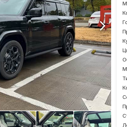
М
К
Г
П
К
Ц
О
М
Т
К
С
П
С
Л