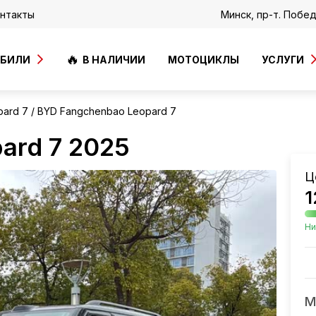
нтакты
Минск, пр-т. Побе
ОБИЛИ
В НАЛИЧИИ
МОТОЦИКЛЫ
УСЛУГИ
pard 7
BYD Fangchenbao Leopard 7
ard 7 2025
Ц
1
Ни
М