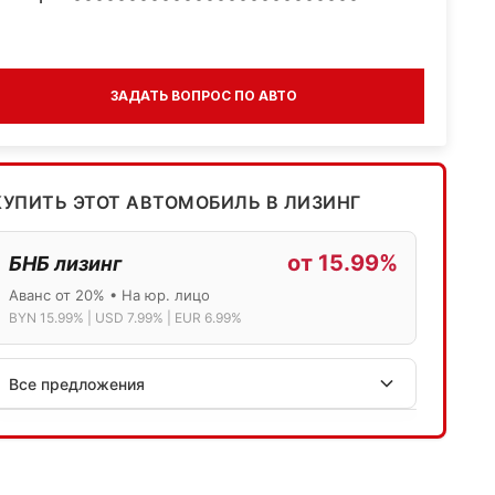
ЗАДАТЬ ВОПРОС ПО АВТО
КУПИТЬ ЭТОТ АВТОМОБИЛЬ В ЛИЗИНГ
от 15.99%
БНБ лизинг
Аванс от 20% • На юр. лицо
BYN 15.99% | USD 7.99% | EUR 6.99%
Все предложения
АСБ лизинг
Физ.лица: 13.75% → 14.75% | Юр.лица: 16%
Программа "Топ" для электромобилей