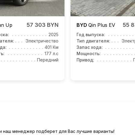
57 303 BYN
55 
an Up
BYD
Qin Plus EV
ска:
2025
Год выпуска:
ателя:
Электричество
Тип двигателя:
Элект
да:
401 Км
Запас хода:
ь:
177 л.с
Мощность:
Передний
Привод:
) и наш менеджер подберет для Вас лучшие варианты!