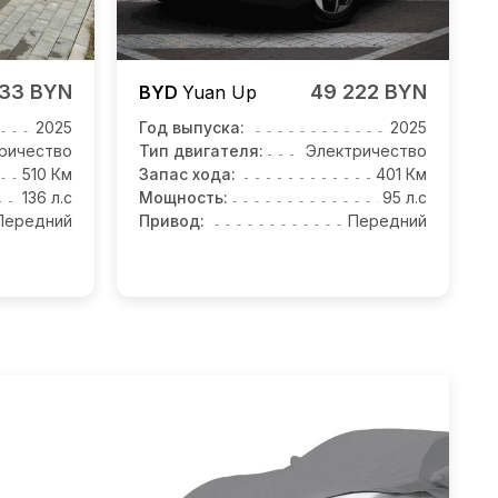
833 BYN
49 222 BYN
BYD
Yuan Up
2025
Год выпуска:
2025
ричество
Тип двигателя:
Электричество
510 Км
Запас хода:
401 Км
136 л.с
Мощность:
95 л.с
Передний
Привод:
Передний