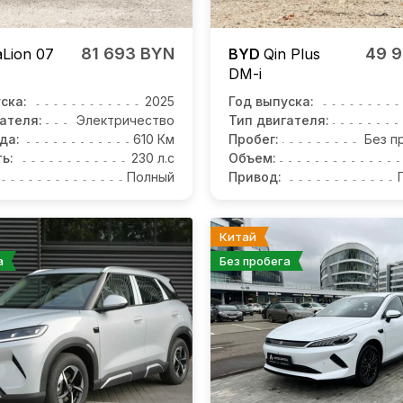
81 693 BYN
49 
Lion 07
BYD
Qin Plus
DM-i
ска:
2025
Год выпуска:
ателя:
Электричество
Тип двигателя:
да:
610 Км
Пробег:
Без п
ь:
230 л.с
Объем:
Полный
Привод:
Китай
а
Без пробега