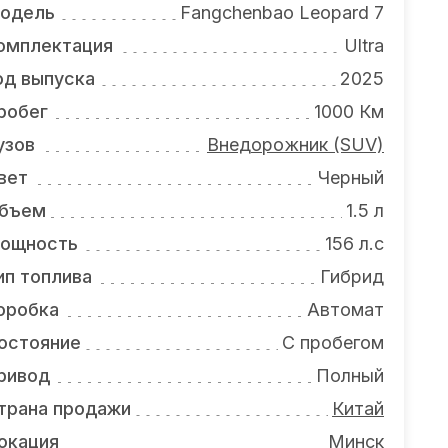
одель
Fangchenbao Leopard 7
омплектация
Ultra
од выпуска
2025
робег
1000 Км
узов
Внедорожник (SUV)
вет
Черный
бъем
1.5 л
ощность
156 л.с
ип топлива
Гибрид
оробка
Автомат
остояние
С пробегом
ривод
Полный
трана продажи
Китай
окация
Минск