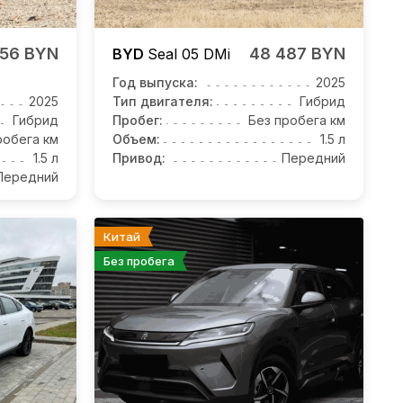
956 BYN
48 487 BYN
BYD
Seal 05
DMi
Год выпуска:
2025
2025
Тип двигателя:
Гибрид
Гибрид
Пробег:
Без пробега км
робега км
Объем:
1.5 л
1.5 л
Привод:
Передний
Передний
Китай
Без пробега