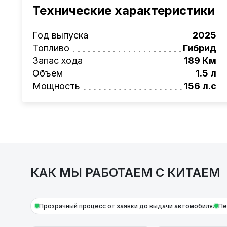
проверка автомобиля, полное документал
Технические характеристики
растаможке. Экономьте свое время и день
Также, для граждан РБ действует
лизинго
Год выпуска
2025
Условия и подробности можно узнать по н
Топливо
Гибрид
AutoCapital
– просто доверьте работу про
Запас хода
189 Км
Объем
1.5 л
Мощность
156 л.с
КАК МЫ РАБОТАЕМ С КИТАЕМ
Прозрачный процесс от заявки до выдачи автомобиля.
Пе