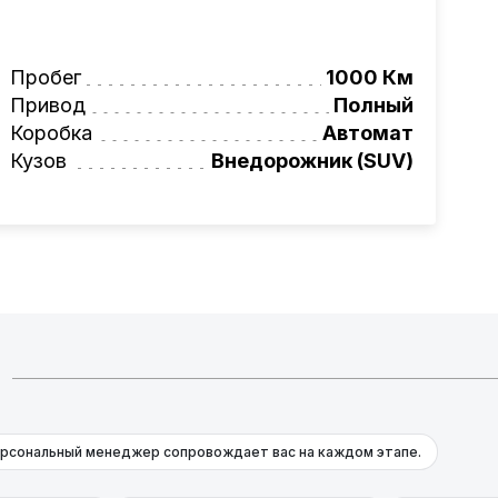
ьное сопровождение, помощь при
ги!
вая программа на НОВЫЕ автомобили.
Пробег
1000 Км
омеру:
+375 (29) 623-82-58
Привод
Полный
фессионалам!
Коробка
Автомат
Кузов
Внедорожник (SUV)
рсональный менеджер сопровождает вас на каждом этапе.