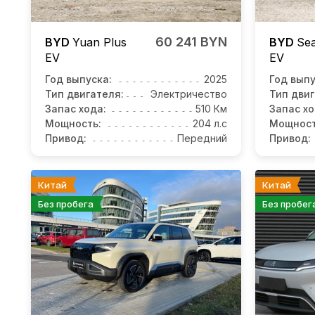
60 241 BYN
BYD
Yuan Plus
BYD
Sea
EV
EV
Год выпуска:
2025
Год выпу
Тип двигателя:
Электричество
Тип двиг
Запас хода:
510 Км
Запас хо
Мощность:
204 л.с
Мощност
Привод:
Передний
Привод:
Китай
Китай
Без пробега
Без пробег