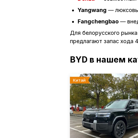
Yangwang
— люксовы
Fangchengbao
— внед
Для белорусского рынк
предлагают запас хода 4
BYD в нашем ка
Китай