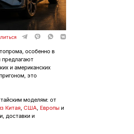
литься
втопрома, особенно в
я предлагают
ких и американских
 пригоном, это
итайским моделям: от
из Китая
,
США
,
Европы
и
, доставки и