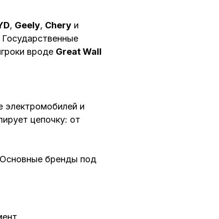
YD
,
Geely
,
Chery
и
. Государственные
игроки вроде
Great Wall
е электромобилей и
лирует цепочку: от
. Основные бренды под
мент.