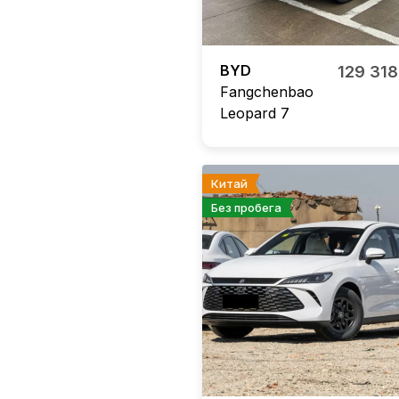
BYD
129 31
Fangchenbao
Leopard 7
Китай
Без пробега