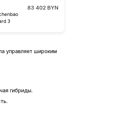
83 402 BYN
chenbao
ard 3
ппа управляет широким
чая гибриды.
ть.