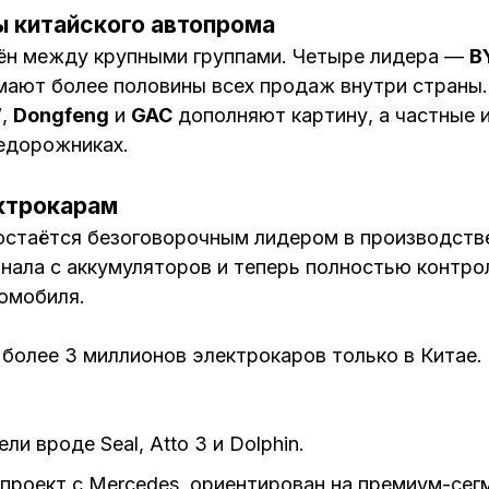
 китайского автопрома
ён между крупными группами. Четыре лидера —
B
ают более половины всех продаж внутри страны
W
,
Dongfeng
и
GAC
дополняют картину, а частные 
едорожниках.
ктрокарам
) остаётся безоговорочным лидером в производств
нала с аккумуляторов и теперь полностью контро
томобиля.
 более 3 миллионов электрокаров только в Китае
и вроде Seal, Atto 3 и Dolphin.
роект с Mercedes, ориентирован на премиум-сег