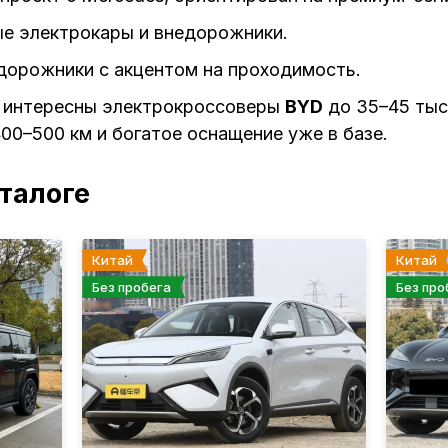
е электрокары и внедорожники.
орожники с акцентом на проходимость.
а интересны электрокроссоверы
BYD
до 35–45 тыс
00–500 км и богатое оснащение уже в базе.
талоге
Китай
Китай
Без пробега
Без про