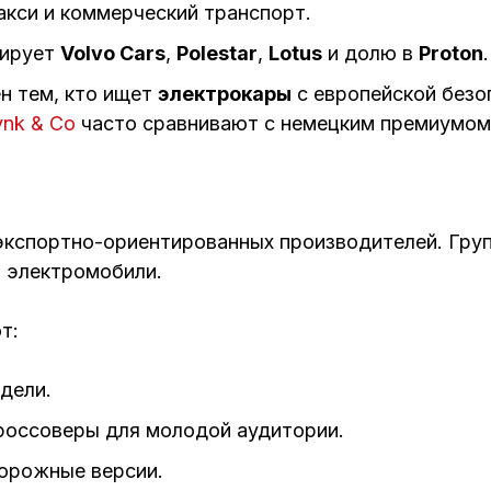
кси и коммерческий транспорт.
лирует
Volvo Cars
,
Polestar
,
Lotus
и долю в
Proton
.
н тем, кто ищет
электрокары
с европейской безо
ynk & Co
часто сравнивают с немецким премиумом,
кспортно-ориентированных производителей. Груп
 электромобили.
т:
дели.
россоверы для молодой аудитории.
орожные версии.