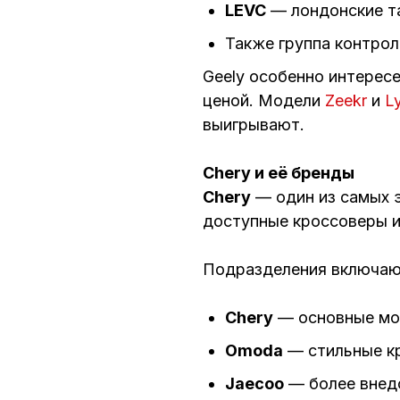
LEVC
— лондонские та
Также группа контро
Geely особенно интересе
ценой. Модели
Zeekr
и
L
выигрывают.
Chery и её бренды
Chery
— один из самых э
доступные кроссоверы и
Подразделения включаю
Chery
— основные мо
Omoda
— стильные к
Jaecoo
— более внед