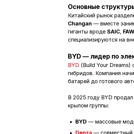
Основные структуры
Китайский рынок раздел
Changan
— вместе заним
гиганты вроде
SAIC
,
FA
специализируются на вн
BYD — лидер по эле
BYD
(Build Your Dreams
гибридов. Компания начи
батарей до готового ав
В 2025 году BYD продал
крылом группы:
BYD
— массовые модел
Denza
— совместный п