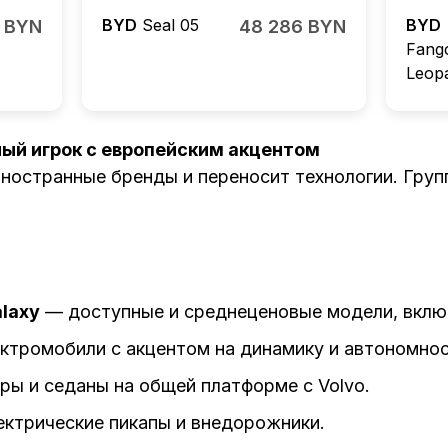
BYD
Seal 05
BYD
 BYN
48 286 BYN
Fang
Leop
ный игрок с европейским акцентом
иностранные бренды и переносит технологии. Гру
alaxy
— доступные и среднеценовые модели, вклю
тромобили с акцентом на динамику и автономнос
ы и седаны на общей платформе с Volvo.
ктрические пикапы и внедорожники.