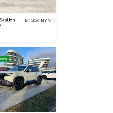
SeaLion
81 354 BYN
V
бега