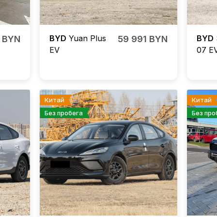
BYD
Yuan Plus
BYD
8 BYN
59 991 BYN
EV
07 E
Китай
Китай
Без пробега
Без про