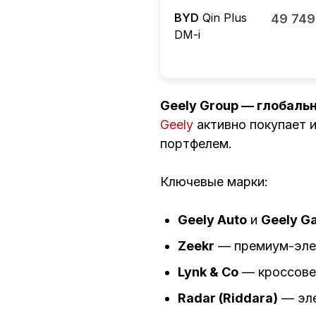
BYD
Qin Plus
49 749
DM-i
Geely Group — глобаль
Geely
активно покупает 
портфелем.
Ключевые марки:
Geely Auto
и
Geely G
Zeekr
— премиум-элек
Lynk & Co
— кроссовер
Radar (Riddara)
— эле