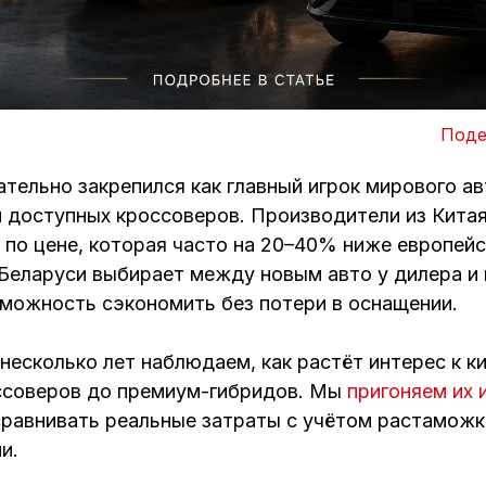
Поде
ательно закрепился как главный игрок мирового а
 доступных кроссоверов. Производители из Кита
 по цене, которая часто на 20–40% ниже европейс
в Беларуси выбирает между новым авто у дилера и
можность сэкономить без потери в оснащении.
несколько лет наблюдаем, как растёт интерес к к
соверов до премиум-гибридов. Мы
пригоняем их 
сравнивать реальные затраты с учётом растаможки
и.