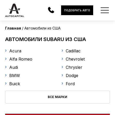
Страна поставки
ПОДОБРАТЬ АВТО
США
Главная
Автомобили из США
Марка
АВТОМОБИЛИ
АВТОМОБИЛИ SUBARU ИЗ США
Subaru
ЭЛЕКТРОМОБИЛИ
Acura
Cadillac
В НАЛИЧИИ
Модель
Alfa Romeo
Chevrolet
Audi
Chrysler
Выберите модель
МОТОЦИКЛЫ
BMW
Dodge
УСЛУГИ
Год выпуска
Buick
Ford
ЛИЗИНГ
ВСЕ МАРКИ
от
до
НОВОСТИ