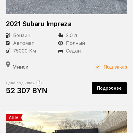
Состояние
С пробегом
2021 Subaru Impreza
Бензин
2.0 л
Статус
Автомат
Полный
Под заказ
75000 Км
Седан
В наличии
Минск
Под заказ
Пробег
?
Цена под ключ
Подробнее
52 307 BYN
КПП
Автомат
США