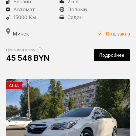
Бензин
2.5 л
Автомат
Полный
15000 Км
Седан
Минск
Под заказ
?
Цена под ключ
Подробнее
45 548 BYN
США