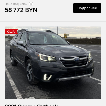
?
Цена под ключ
Подробнее
58 772 BYN
США