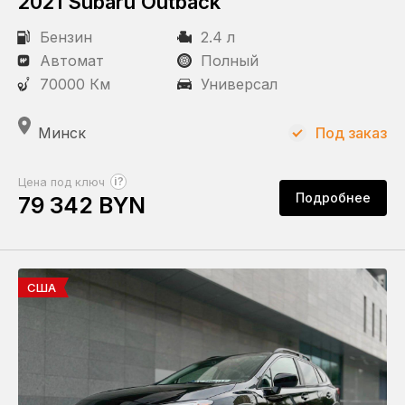
2021 Subaru Outback
Бензин
2.4 л
Автомат
Полный
70000 Км
Универсал
Минск
Под заказ
?
Цена под ключ
Подробнее
79 342 BYN
США