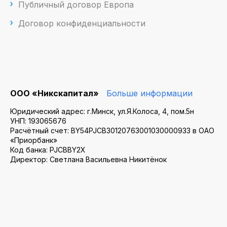
Публичный договор Европа
Договор конфиденциальности
ООО «Никскапитал»
Больше информации
Юридический адрес: г.Минск, ул.Я.Колоса, 4, пом.5н
УНП: 193065676
Расчётный счет: BY54PJCB30120763001030000933 в ОАО
«Приорбанк»
Код банка: PJCBBY2X
Директор: Светлана Васильевна Никитёнок