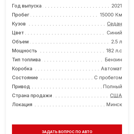
ОТЗЫВЫ
Год выпуска
2021
ВАКАНСИИ
Пробег
15000 Км
Кузов
Седан
О КОМПАНИИ
Цвет
Синий
КОНТАКТЫ
Объем
2.5 л
Мощность
182 л.с
Тип топлива
Бензин
Коробка
Автомат
Состояние
С пробегом
Привод
Полный
Страна продажи
США
Локация
Минск
ЗАДАТЬ ВОПРОС ПО АВТО