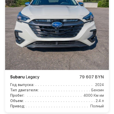
Subaru
Legacy
79 607 BYN
Год выпуска:
2024
Тип двигателя:
Бензин
Пробег:
4000 Км км
Объем:
2.4 л
Привод:
Полный