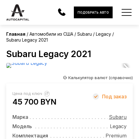
США
ПОДОБРАТЬ АВТО
Главная
Автомобили из США
Subaru
Legacy
Subaru Legacy 2021
АВТОМОБИЛИ
Subaru Legacy 2021
ЭЛЕКТРОМОБИЛИ
В НАЛИЧИИ
💱 Калькулятор валют (справочно)
МОТОЦИКЛЫ
?
Цена под ключ
Под заказ
УСЛУГИ
45 700 BYN
ЛИЗИНГ
Марка
Subaru
НОВОСТИ
Модель
Legacy
Комплектация
Premium