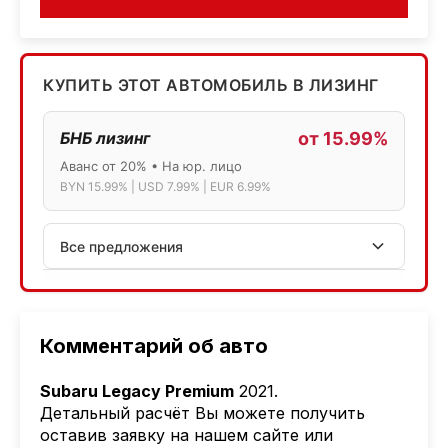
КУПИТЬ ЭТОТ АВТОМОБИЛЬ В ЛИЗИНГ
БНБ лизинг
от 15.99%
Аванс от 20% • На юр. лицо
BYN 15.99% | USD 7.99% | EUR 6.99%
Все предложения
АСБ лизинг
Физ.лица: 13.75% → 14.75% | Юр.лица: 16%
Программа "Топ" для электромобилей
Комментарий об авто
МТБанк
Subaru Legacy Premium
2021.
Лизинг: BYN 17% | USD 7.99% | EUR 6.99%
Детальный расчёт Вы можете получить
Также доступен кредит "Проще простого" 18.9%
оставив заявку на нашем сайте или