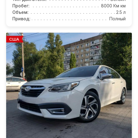
Пробег:
8000 Км км
Объем:
2.5 л
Привод:
Полный
США