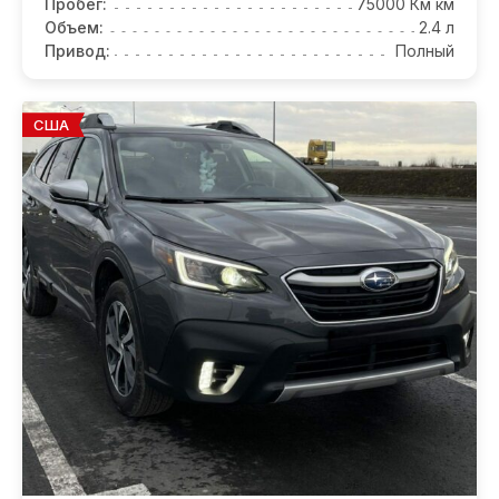
Пробег:
75000 Км км
Объем:
2.4 л
Привод:
Полный
США