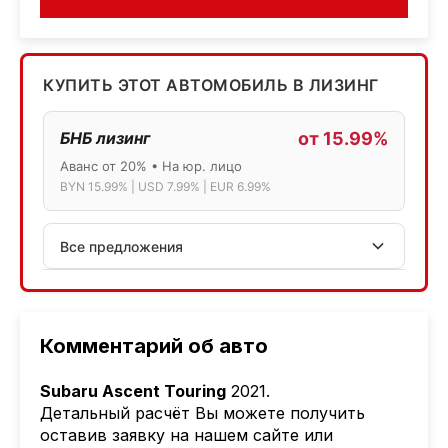
КУПИТЬ ЭТОТ АВТОМОБИЛЬ В ЛИЗИНГ
БНБ лизинг
от 15.99%
Аванс от 20% • На юр. лицо
BYN 15.99% | USD 7.99% | EUR 6.99%
Все предложения
АСБ лизинг
Физ.лица: 13.75% → 14.75% | Юр.лица: 16%
Программа "Топ" для электромобилей
Комментарий об авто
МТБанк
Subaru Ascent Touring
2021.
Лизинг: BYN 17% | USD 7.99% | EUR 6.99%
Детальный расчёт Вы можете получить
Также доступен кредит "Проще простого" 18.9%
оставив заявку на нашем сайте или