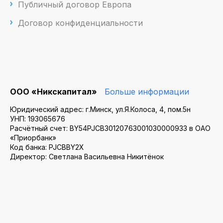
Публичный договор Европа
Договор конфиденциальности
ООО «Никскапитал»
Больше информации
Юридический адрес: г.Минск, ул.Я.Колоса, 4, пом.5н
УНП: 193065676
Расчётный счет: BY54PJCB30120763001030000933 в ОАО
«Приорбанк»
Код банка: PJCBBY2X
Директор: Светлана Васильевна Никитёнок