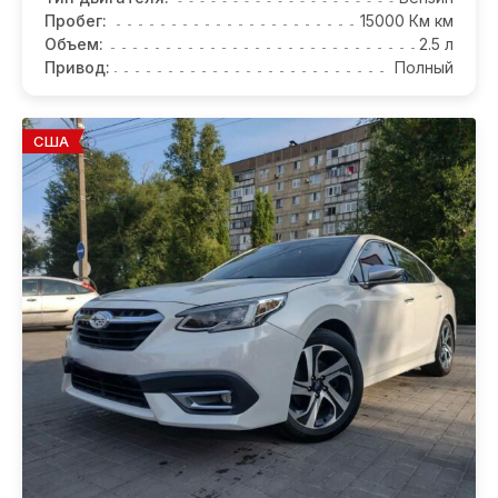
Пробег:
15000 Км км
Объем:
2.5 л
Привод:
Полный
США