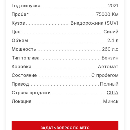
ОТЗЫВЫ
Год выпуска
2021
ВАКАНСИИ
Пробег
75000 Км
Кузов
Внедорожник (SUV)
О КОМПАНИИ
Цвет
Синий
КОНТАКТЫ
Объем
2.4 л
Мощность
260 л.с
Тип топлива
Бензин
Коробка
Автомат
Состояние
С пробегом
Привод
Полный
Страна продажи
США
Локация
Минск
ЗАДАТЬ ВОПРОС ПО АВТО