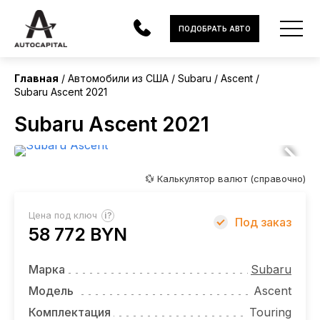
США
ПОДОБРАТЬ АВТО
Главная
Автомобили из США
Subaru
Ascent
Subaru Ascent 2021
АВТОМОБИЛИ
Subaru Ascent 2021
ЭЛЕКТРОМОБИЛИ
В НАЛИЧИИ
💱 Калькулятор валют (справочно)
МОТОЦИКЛЫ
?
Цена под ключ
Под заказ
УСЛУГИ
58 772 BYN
ЛИЗИНГ
Марка
Subaru
НОВОСТИ
Модель
Ascent
Комплектация
Touring