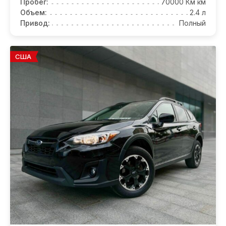
Пробег:
70000 Км км
Объем:
2.4 л
Привод:
Полный
США