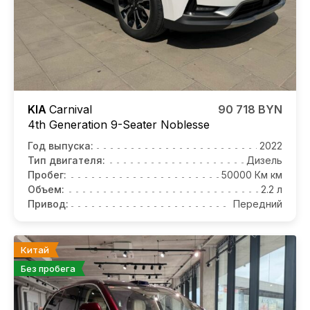
KIA
Carnival
90 718 BYN
4th Generation 9-Seater Noblesse
Год выпуска:
2022
Тип двигателя:
Дизель
Пробег:
50000 Км км
Объем:
2.2 л
Привод:
Передний
Китай
Без пробега