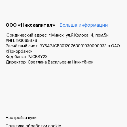
ООО «Никскапитал»
Больше информации
Юридический адрес: г.Минск, ул.Я.Колоса, 4, пом.5н
УНП: 193065676
Расчётный счет: BY54PJCB30120763001030000933 в ОАО
«Приорбанк»
Код банка: PJCBBY2X
Директор: Светлана Васильевна Никитёнок
Настройка куки
Политика обработки cookie