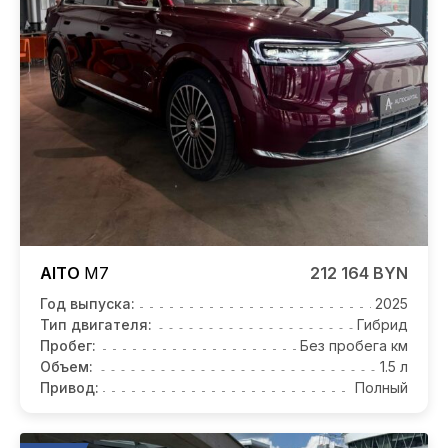
AITO
M7
212 164 BYN
Год выпуска:
2025
Тип двигателя:
Гибрид
Пробег:
Без пробега км
Объем:
1.5 л
Привод:
Полный