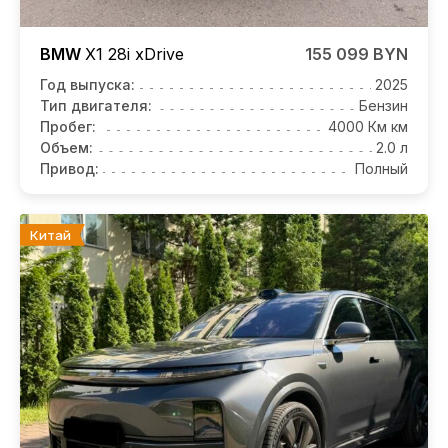
BMW
X1
28i xDrive
155 099 BYN
Год выпуска:
2025
Тип двигателя:
Бензин
Пробег:
4000 Км км
Объем:
2.0 л
Привод:
Полный
Китай