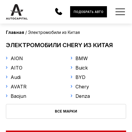
Страна поставки
ПОДОБРАТЬ АВТО
Китай
Главная
Электромобили из Китая
Марка
АВТОМОБИЛИ
ЭЛЕКТРОМОБИЛИ CHERY ИЗ КИТАЯ
Chery
ЭЛЕКТРОМОБИЛИ
AION
BMW
В НАЛИЧИИ
Модель
AITO
Buick
Audi
BYD
Выберите модель
МОТОЦИКЛЫ
AVATR
Chery
УСЛУГИ
Год выпуска
Baojun
Denza
ЛИЗИНГ
ВСЕ МАРКИ
от
до
НОВОСТИ