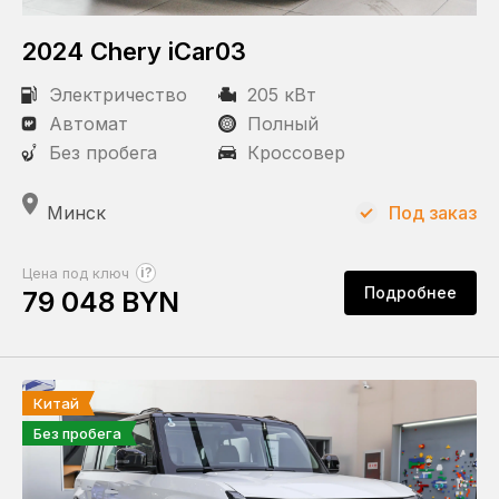
Статус
2024 Chery iCar03
Под заказ
Электричество
В наличии
205 кВт
Автомат
Полный
Без пробега
Кроссовер
Пробег
Минск
Под заказ
КПП
?
Цена под ключ
Подробнее
79 048 BYN
Автомат
Привод
Китай
Задний
Без пробега
Полный