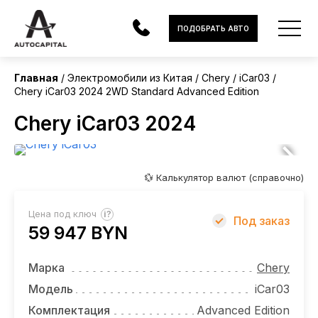
Китай
ПОДОБРАТЬ АВТО
Без пробега
Главная
Электромобили из Китая
Chery
iCar03
Chery iCar03 2024 2WD Standard Advanced Edition
АВТОМОБИЛИ
Chery iCar03 2024
ЭЛЕКТРОМОБИЛИ
В НАЛИЧИИ
💱 Калькулятор валют (справочно)
МОТОЦИКЛЫ
?
Цена под ключ
Под заказ
УСЛУГИ
59 947 BYN
ЛИЗИНГ
Марка
Chery
НОВОСТИ
Модель
iCar03
Комплектация
Advanced Edition