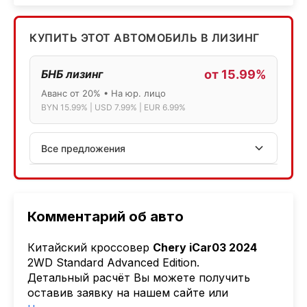
КУПИТЬ ЭТОТ АВТОМОБИЛЬ В ЛИЗИНГ
БНБ лизинг
от 15.99%
Аванс от 20% • На юр. лицо
BYN 15.99% | USD 7.99% | EUR 6.99%
Все предложения
АСБ лизинг
Физ.лица: 13.75% → 14.75% | Юр.лица: 16%
Программа "Топ" для электромобилей
Комментарий об авто
МТБанк
Китайский кроссовер
Chery iCar03 2024
Лизинг: BYN 17% | USD 7.99% | EUR 6.99%
2WD Standard Advanced Edition.
Также доступен кредит "Проще простого" 18.9%
Детальный расчёт Вы можете получить
оставив заявку на нашем сайте или
Активлизиг