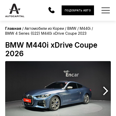
Корея
ПОДОБРАТЬ АВТО
Главная
Автомобили из Кореи
BMW
M440i
BMW 4 Series (G22) M440i xDrive Coupe 2023
АВТОМОБИЛИ
BMW M440i xDrive Coupe
ЭЛЕКТРОМОБИЛИ
2026
В НАЛИЧИИ
МОТОЦИКЛЫ
УСЛУГИ
ЛИЗИНГ
НОВОСТИ