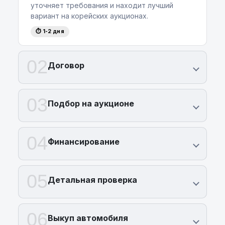
программой лизинга
на новые автомобили.
уточняет требования и находит лучший
Оцените все преимущества этого
вариант на корейских аукционах.
премиального предложения и узнайте, как
⏱ 1-2 дня
стать владельцем
BMW M440i
, связавшись
с нами по телефону:
+375 (29) 689 20 20
.
02
Договор
03
Подбор на аукционе
04
Финансирование
05
Детальная проверка
06
Выкуп автомобиля