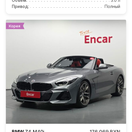
Объем:
3.0 л
Привод:
Полный
Корея
BMW
Z4
M40i
176 069 BYN