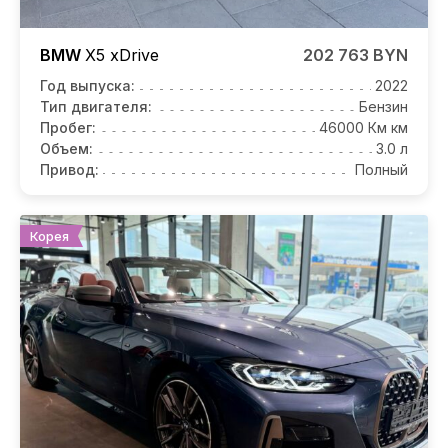
BMW
X5
xDrive
202 763 BYN
Год выпуска:
2022
Тип двигателя:
Бензин
Пробег:
46000 Км км
Объем:
3.0 л
Привод:
Полный
Корея