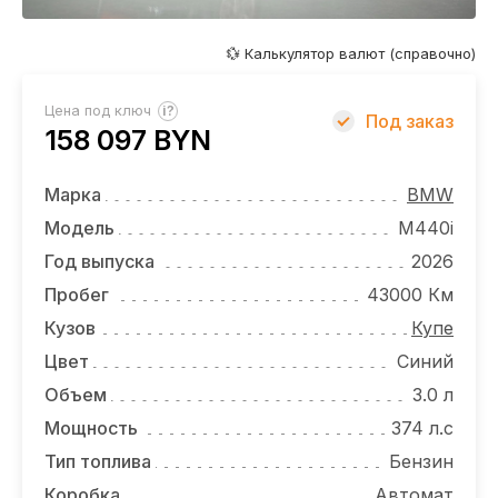
ОТЗЫВЫ
ВАКАНСИИ
💱 Калькулятор валют (справочно)
О КОМПАНИИ
?
Цена под ключ
Под заказ
158 097 BYN
КОНТАКТЫ
Марка
BMW
Модель
M440i
Год выпуска
2026
Пробег
43000 Км
Кузов
Купе
Цвет
Синий
Объем
3.0 л
Мощность
374 л.с
Тип топлива
Бензин
Коробка
Автомат