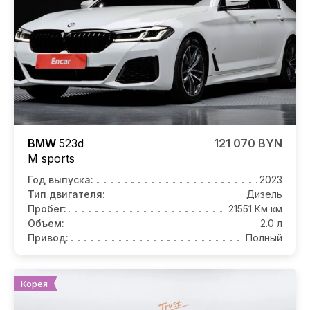
BMW
523d
121 070 BYN
M sports
Год выпуска:
2023
Тип двигателя:
Дизель
Пробег:
21551 Км км
Объем:
2.0 л
Привод:
Полный
Корея