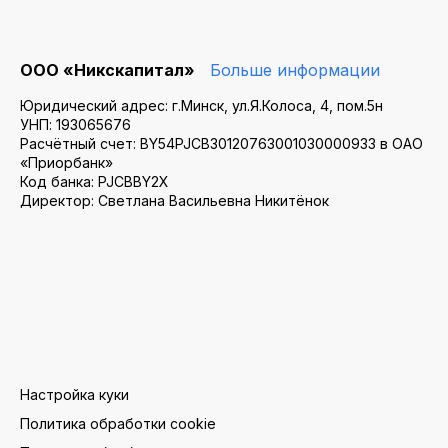
ООО «Никскапитал»
Больше информации
Юридический адрес: г.Минск, ул.Я.Колоса, 4, пом.5н
УНП: 193065676
Расчётный счет: BY54PJCB30120763001030000933 в ОАО
«Приорбанк»
Код банка: PJCBBY2X
Директор: Светлана Васильевна Никитёнок
Настройка куки
Политика обработки cookie