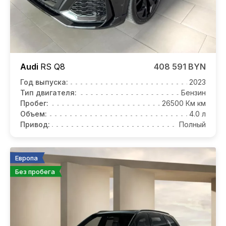
Audi
RS Q8
408 591 BYN
Год выпуска:
2023
Тип двигателя:
Бензин
Пробег:
26500 Км км
Объем:
4.0 л
Привод:
Полный
Европа
Без пробега