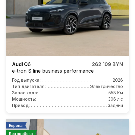
Audi
Q6
262 109 BYN
e-tron S line business performance
Год выпуска:
2026
Тип двигателя:
Электричество
Запас хода:
558 Км
Мощность:
306 л.с
Привод:
Задний
Европа
Без пробега