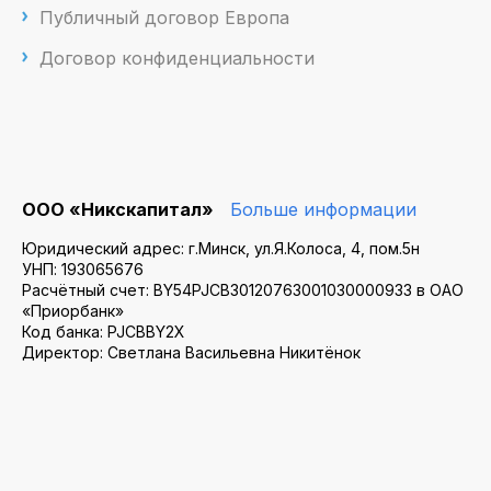
Публичный договор Европа
Договор конфиденциальности
ООО «Никскапитал»
Больше информации
Юридический адрес: г.Минск, ул.Я.Колоса, 4, пом.5н
УНП: 193065676
Расчётный счет: BY54PJCB30120763001030000933 в ОАО
«Приорбанк»
Код банка: PJCBBY2X
Директор: Светлана Васильевна Никитёнок