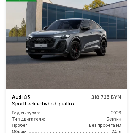
Audi
Q5
318 735 BYN
Sportback e-hybrid quattro
Год выпуска:
2026
Тип двигателя:
Бензин
Пробег:
Без пробега км
Объем:
2.0 л