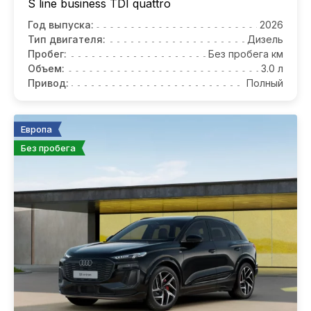
S line business TDI quattro
Год выпуска:
2026
Тип двигателя:
Дизель
Пробег:
Без пробега км
Объем:
3.0 л
Привод:
Полный
Европа
Без пробега