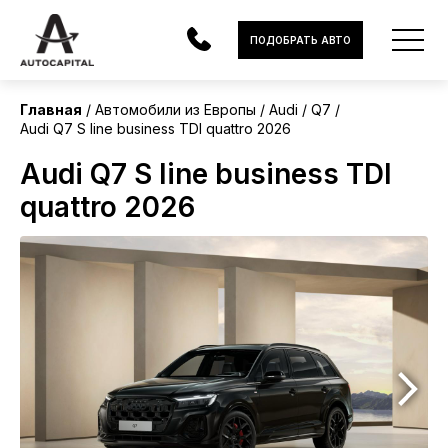
Европа
ПОДОБРАТЬ АВТО
Без пробега
Главная
Автомобили из Европы
Audi
Q7
Audi Q7 S line business TDI quattro 2026
АВТОМОБИЛИ
Audi Q7 S line business TDI
ЭЛЕКТРОМОБИЛИ
quattro 2026
В НАЛИЧИИ
МОТОЦИКЛЫ
УСЛУГИ
ЛИЗИНГ
НОВОСТИ