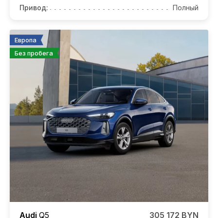
Привод:
Полный
Европа
Без пробега
Audi
Q5
305 172 BYN