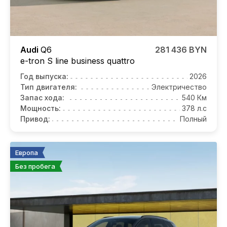
Audi
Q6
281 436 BYN
e-tron S line business quattro
Год выпуска:
2026
Тип двигателя:
Электричество
Запас хода:
540 Км
Мощность:
378 л.с
Привод:
Полный
Европа
Без пробега