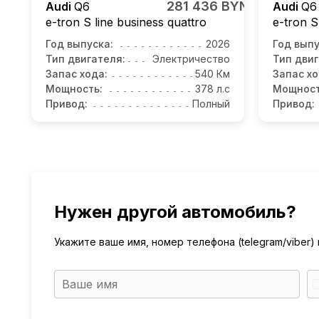
281 436 BYN
Audi
Q6
Audi
Q6
e-tron S line business quattro
e-tron S
Год выпуска:
2026
Год выпу
Тип двигателя:
Электричество
Тип двиг
Запас хода:
540 Км
Запас хо
Мощность:
378 л.с
Мощност
Привод:
Полный
Привод:
Нужен другой автомобиль?
Укажите ваше имя, номер телефона (telegram/viber