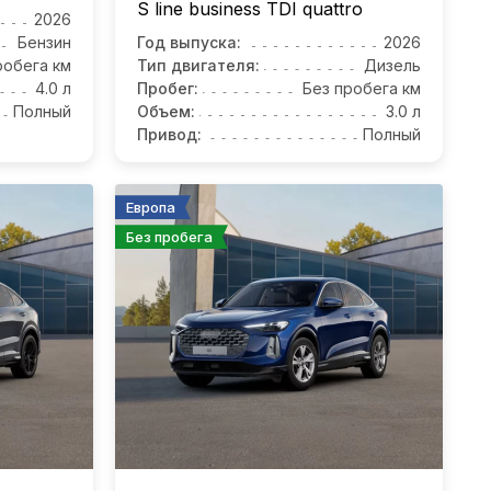
S line business TDI quattro
2026
Бензин
Год выпуска:
2026
робега км
Тип двигателя:
Дизель
4.0 л
Пробег:
Без пробега км
Полный
Объем:
3.0 л
Привод:
Полный
Европа
Без пробега