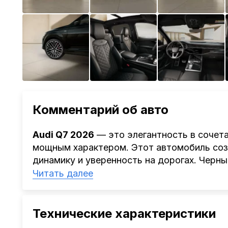
Комментарий об авто
Audi Q7 2026
— это элегантность в сочет
мощным характером. Этот автомобиль созд
динамику и уверенность на дорогах. Черны
харизматичный облик, дополняя спортивн
Читать далее
line
. Дизайнерский стиль экстерьера, пре
делают этот внедорожник настоящим выр
искусства.
Технические характеристики
Под капотом скрывается мощный 3,0-литро