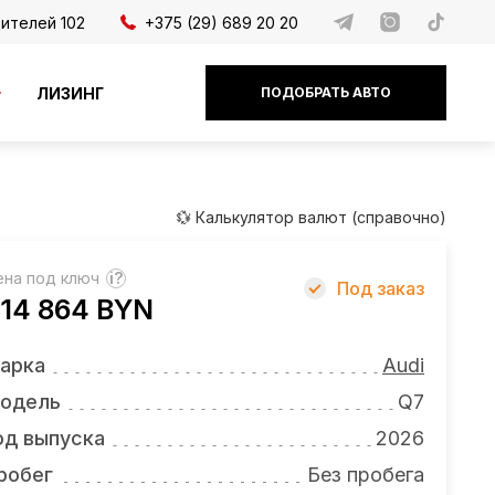
дителей 102
+375 (29) 689 20 20
ЛИЗИНГ
ПОДОБРАТЬ АВТО
💱 Калькулятор валют (справочно)
ена под ключ
?
Под заказ
14 864 BYN
арка
Audi
одель
Q7
од выпуска
2026
робег
Без пробега