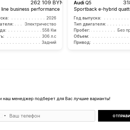
262 109 BYN
31
Audi
Q5
 line business performance
Sportback e-hybrid quatt
ска:
2026
Год выпуска:
ателя:
Электричество
Тип двигателя:
да:
558 Км
Пробег:
Без п
ь:
306 л.с
Объем:
Задний
Привод:
) и наш менеджер подберет для Вас лучшие варианты!