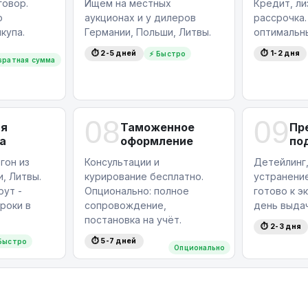
овор.
Ищем на местных
Кредит, ли
которая сделает покупку этого
ю
аукционах и у дилеров
рассрочка
упной.
купа.
Германии, Польши, Литвы.
оптимальн
 или записаться на тест-драйв? Звоните
⏱ 2-5 дней
⏱ 1-2 дня
⚡ Быстро
вратная сумма
ольствием ответим на все ваши
08
09
ая
Таможенное
Пр
а
оформление
по
гон из
Консультации и
Детейлинг,
, Литвы.
курирование бесплатно.
устранение
ут -
Опционально: полное
готово к э
роки в
сопровождение,
день выдач
постановка на учёт.
⏱ 2-3 дня
⏱ 5-7 дней
Быстро
Опционально