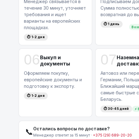
Менеджер связывается в
Подписываем дог
программой лизинга
на новые автомобили, 
течение 30 минут, уточняет
Сумма полность
роскошного внедорожника еще более дост
требования и ищет
возвратная до вы
Хотите узнать больше об этом автомобиле
варианты на европейских
⏱ 1 день
площадках.
Воз
по номеру
+375 (29) 689 20 20
— мы с удов
вопросы!
⏱ 1-2 дня
06
07
Выкуп и
Наземн
документы
доставк
Оформляем покупку,
Автовоз или пере
европейские документы и
Германии, Польши
подготовку к экспорту.
Ближайший маршр
самые быстрые с
⏱ 1-2 дня
Беларусь.
⏱ 30-45 дней
⚡ 
Остались вопросы по доставке?
📞
Менеджер ответит за 15 минут ·
+375 (29) 689-20-20