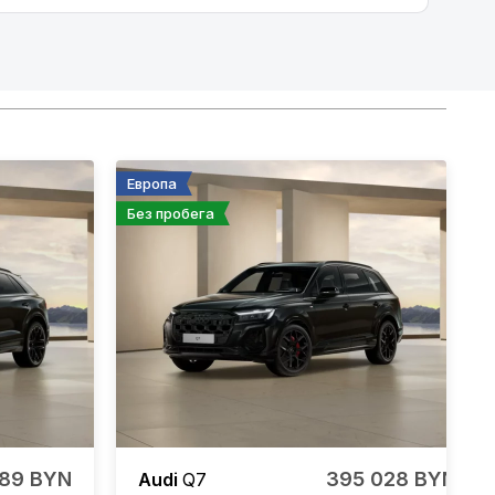
Европа
Без пробега
89 BYN
395 028 BYN
Audi
Q7