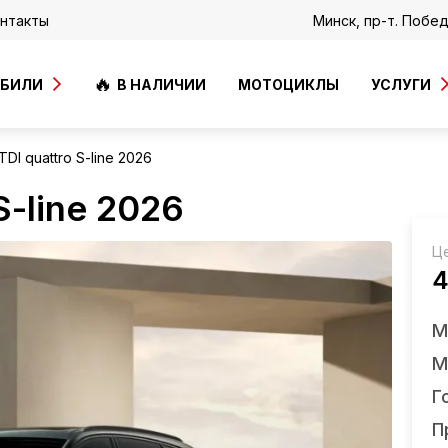
нтакты
Минск, пр-т. Побе
ОБИЛИ
В НАЛИЧИИ
МОТОЦИКЛЫ
УСЛУГИ
TDI quattro S-line 2026
S-line 2026
Ц
4
М
М
Г
П