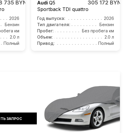
8 735 BYN
305 172 BYN
Audi
Q5
ro
Sportback TDI quattro
2026
Год выпуска:
2026
Бензин
Тип двигателя:
Бензин
робега км
Пробег:
Без пробега км
2.0 л
Объем:
2.0 л
Полный
Привод:
Полный