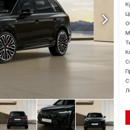
К
Ц
О
М
Т
К
С
П
С
Л