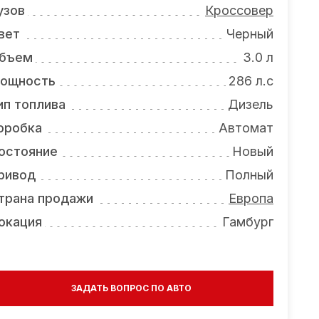
узов
Кроссовер
вет
Черный
бъем
3.0 л
ощность
286 л.с
ип топлива
Дизель
оробка
Автомат
остояние
Новый
ривод
Полный
трана продажи
Европа
окация
Гамбург
ЗАДАТЬ ВОПРОС ПО АВТО