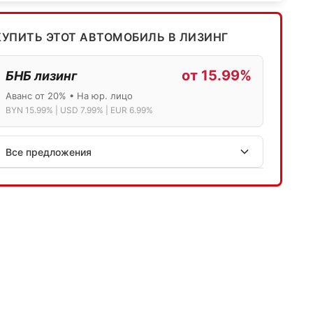
КУПИТЬ ЭТОТ АВТОМОБИЛЬ В ЛИЗИНГ
от 15.99%
БНБ лизинг
Аванс от 20% • На юр. лицо
BYN 15.99% | USD 7.99% | EUR 6.99%
Все предложения
АСБ лизинг
Физ.лица: 13.75% → 14.75% | Юр.лица: 16%
Программа "Топ" для электромобилей
МТБанк
Лизинг: BYN 17% | USD 7.99% | EUR 6.99%
Также доступен кредит "Проще простого" 18.9%
Активлизиг