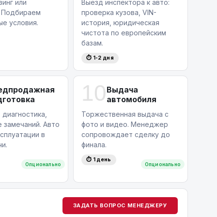
зинг или
Выезд инспектора к авто:
. Подбираем
проверка кузова, VIN-
ые условия.
история, юридическая
чистота по европейским
базам.
⏱ 1-2 дня
10
едпродажная
Выдача
дготовка
автомобиля
 диагностика,
Торжественная выдача с
 замечаний. Авто
фото и видео. Менеджер
ксплуатации в
сопровождает сделку до
и.
финала.
⏱ 1 день
Опционально
Опционально
ЗАДАТЬ ВОПРОС МЕНЕДЖЕРУ