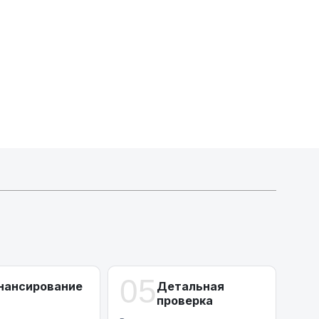
Индивидуальные условия по сделкам
ДВС из Европы/Кореи/Китая, авто из США
А-лизинг
0% аванс (клиенты Альфы) | от 10% (остальные)
Работаем точечно по специальным сделкам
05
нансирование
Детальная
проверка