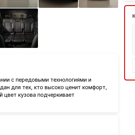
ании с передовыми технологиями и
ан для тех, кто высоко ценит комфорт,
й цвет кузова подчеркивает
ые черты модификации
50 TDI quattro S-
миальная отделка и динамичные линии
азителем современного автомобильного
вый дизельный двигатель с отдачей в