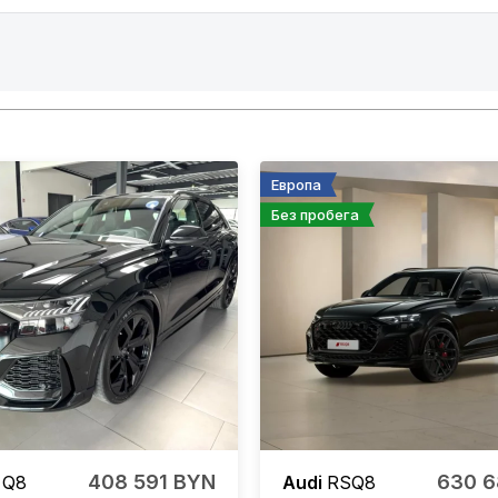
Европа
Без пробега
408 591 BYN
630 6
 Q8
Audi
RSQ8