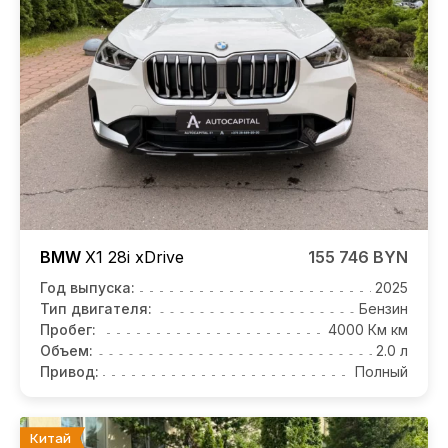
BMW
X1
28i xDrive
155 746 BYN
Год выпуска:
2025
Тип двигателя:
Бензин
Пробег:
4000 Км км
Объем:
2.0 л
Привод:
Полный
Китай