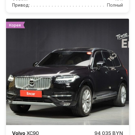
Привод:
Полный
Корея
Volvo
XC90
94 035 BYN