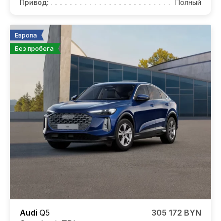
Привод:
Полный
Европа
Без пробега
Audi
Q5
305 172 BYN