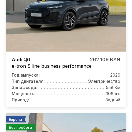
Audi
Q6
262 109 BYN
e-tron S line business performance
Год выпуска:
2026
Тип двигателя:
Электричество
Запас хода:
558 Км
Мощность:
306 л.с
Привод:
Задний
Европа
Без пробега