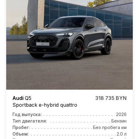
Audi
Q5
318 735 BYN
Sportback e-hybrid quattro
Год выпуска:
2026
Тип двигателя:
Бензин
Пробег:
Без пробега км
Объем:
2.0 л