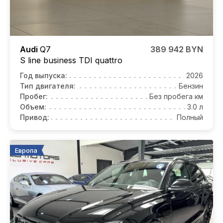
Audi
Q7
389 942 BYN
S line business TDI quattro
Год выпуска:
2026
Тип двигателя:
Бензин
Пробег:
Без пробега км
Объем:
3.0 л
Привод:
Полный
Европа