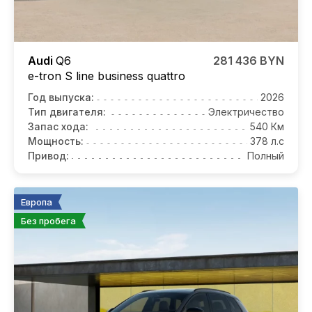
Audi
Q6
281 436 BYN
e-tron S line business quattro
Год выпуска:
2026
Тип двигателя:
Электричество
Запас хода:
540 Км
Мощность:
378 л.с
Привод:
Полный
Европа
Без пробега