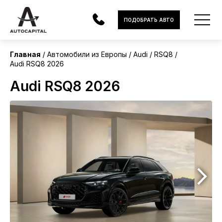
Европа
ПОДОБРАТЬ АВТО
Без пробега
Главная
Автомобили из Европы
Audi
RSQ8
Audi RSQ8 2026
АВТОМОБИЛИ
Audi RSQ8 2026
ЭЛЕКТРОМОБИЛИ
В НАЛИЧИИ
МОТОЦИКЛЫ
УСЛУГИ
ЛИЗИНГ
НОВОСТИ