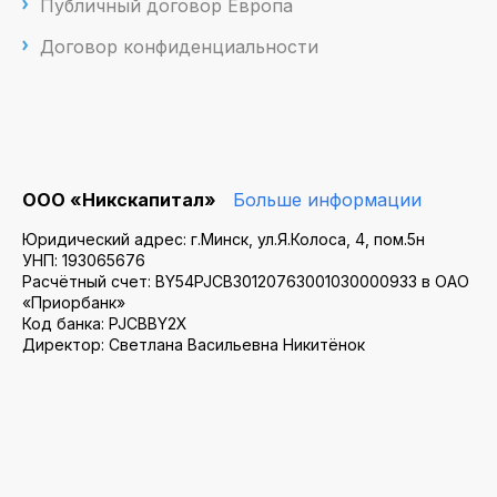
Публичный договор Европа
Договор конфиденциальности
ООО «Никскапитал»
Больше информации
Юридический адрес: г.Минск, ул.Я.Колоса, 4, пом.5н
УНП: 193065676
Расчётный счет: BY54PJCB30120763001030000933 в ОАО
«Приорбанк»
Код банка: PJCBBY2X
Директор: Светлана Васильевна Никитёнок