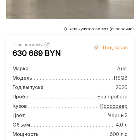
ОТЗЫВЫ
ВАКАНСИИ
О КОМПАНИИ
💱 Калькулятор валют (справочно)
КОНТАКТЫ
?
Цена под ключ
Под заказ
630 689 BYN
Марка
Audi
Модель
RSQ8
Год выпуска
2026
Пробег
Без пробега
Кузов
Кроссовер
Цвет
Черный
Объем
4.0 л
Мощность
600 л.с