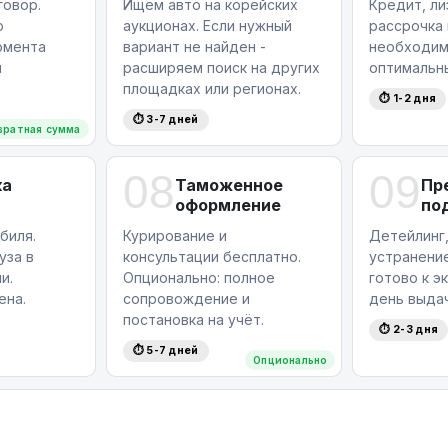
овор.
Ищем авто на корейских
Кредит, ли
ю
аукционах. Если нужный
рассрочка
омента
вариант не найден -
необходим
я
расширяем поиск на других
оптимальн
площадках или регионах.
⏱ 1-2 дня
⏱ 3-7 дней
вратная сумма
08
09
ка
Таможенное
Пр
оформление
по
биля.
Курирование и
Детейлинг,
уза в
консультации бесплатно.
устранение
и.
Опционально: полное
готово к э
ена.
сопровождение и
день выдач
постановка на учёт.
⏱ 2-3 дня
⏱ 5-7 дней
Опционально