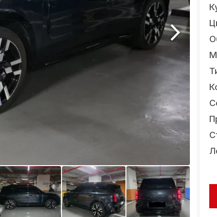
К
Ц
О
М
Т
К
С
П
С
Л