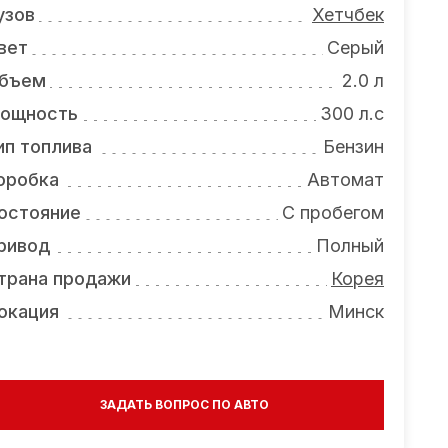
узов
Хетчбек
вет
Серый
бъем
2.0 л
ощность
300 л.с
ип топлива
Бензин
оробка
Автомат
остояние
С пробегом
ривод
Полный
трана продажи
Корея
окация
Минск
ЗАДАТЬ ВОПРОС ПО АВТО