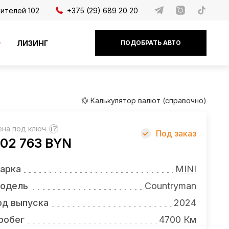
дителей 102
+375 (29) 689 20 20
ЛИЗИНГ
ПОДОБРАТЬ АВТО
💱 Калькулятор валют (справочно)
ена под ключ
?
Под заказ
02 763 BYN
арка
MINI
одель
Countryman
од выпуска
2024
робег
4700 Км