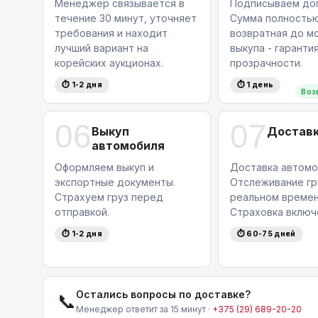
Менеджер связывается в
Подписываем дог
течение 30 минут, уточняет
Сумма полность
требования и находит
возвратная до м
лучший вариант на
выкупа - гаранти
корейских аукционах.
прозрачности.
⏱ 1-2 дня
⏱ 1 день
Воз
06
07
Выкуп
Достав
автомобиля
Оформляем выкуп и
Доставка автомо
экспортные документы.
Отслеживание гр
Страхуем груз перед
реальном времен
отправкой.
Страховка включ
⏱ 1-2 дня
⏱ 60-75 дней
Остались вопросы по доставке?
📞
Менеджер ответит за 15 минут ·
+375 (29) 689-20-20