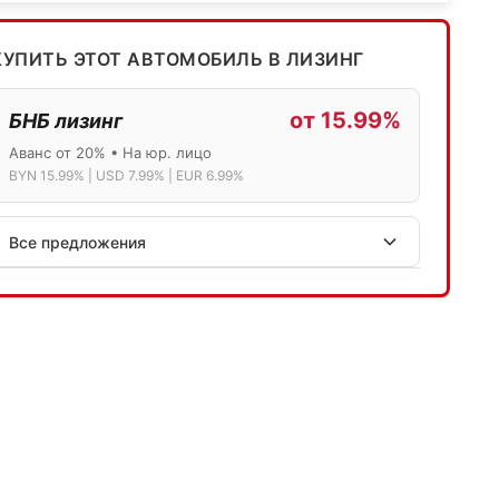
КУПИТЬ ЭТОТ АВТОМОБИЛЬ В ЛИЗИНГ
от 15.99%
БНБ лизинг
Аванс от 20% • На юр. лицо
BYN 15.99% | USD 7.99% | EUR 6.99%
Все предложения
АСБ лизинг
Физ.лица: 13.75% → 14.75% | Юр.лица: 16%
Программа "Топ" для электромобилей
МТБанк
Лизинг: BYN 17% | USD 7.99% | EUR 6.99%
Также доступен кредит "Проще простого" 18.9%
Активлизиг