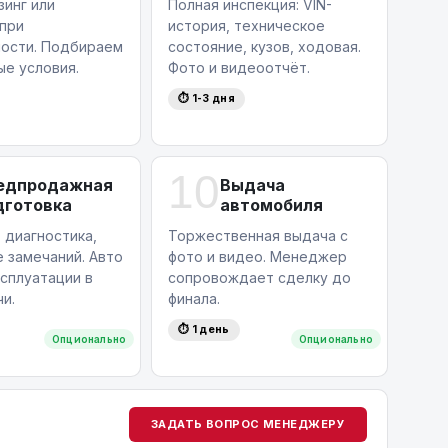
зинг или
Полная инспекция: VIN-
 при
история, техническое
ости. Подбираем
состояние, кузов, ходовая.
ые условия.
Фото и видеоотчёт.
⏱ 1-3 дня
10
едпродажная
Выдача
дготовка
автомобиля
 диагностика,
Торжественная выдача с
 замечаний. Авто
фото и видео. Менеджер
ксплуатации в
сопровождает сделку до
и.
финала.
⏱ 1 день
Опционально
Опционально
ЗАДАТЬ ВОПРОС МЕНЕДЖЕРУ