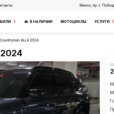
нтакты
Минск, пр-т. Побе
ОБИЛИ
В НАЛИЧИИ
МОТОЦИКЛЫ
УСЛУГИ
 Countryman ALL4 2024
 2024
Ц
2
М
М
Г
П