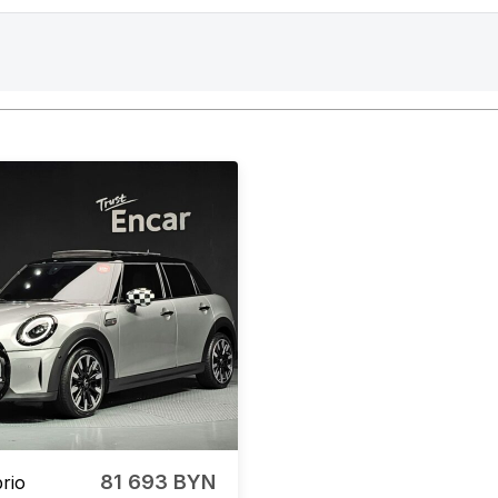
81 693 BYN
rio