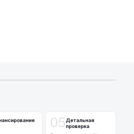
Индивидуальные условия по сделкам
ДВС из Европы/Кореи/Китая, авто из США
А-лизинг
0% аванс (клиенты Альфы) | от 10% (остальные)
Работаем точечно по специальным сделкам
05
нансирование
Детальная
проверка