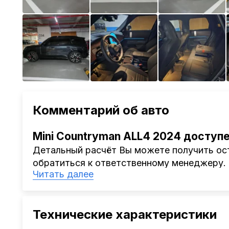
Комментарий об авто
Mini Countryman ALL4 2024 доступе
Детальный расчёт Вы можете получить ост
обратиться к ответственному менеджеру.
Читать далее
Наша компания
AutoCapital
помогает Клиен
Китая, Кореи, ОАЭ.
Мы оказываем полный спектр услуг: поиск 
Технические характеристики
проверка автомобиля, полное документал
растаможке. Экономьте свое время и день