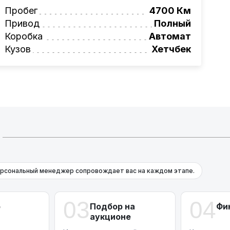
вая программа на НОВЫЕ автомобили.
Пробег
4700 Км
омеру:
Привод
+375 (29) 689-20-20
Полный
фессионалам!
Коробка
Автомат
Кузов
Хетчбек
рсональный менеджер сопровождает вас на каждом этапе.
03
04
р
Подбор на
Фи
аукционе