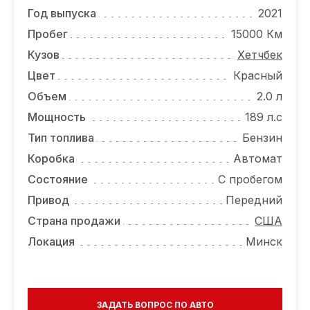
ОТЗЫВЫ
Год выпуска
2021
ВАКАНСИИ
Пробег
15000 Км
Кузов
Хетчбек
О КОМПАНИИ
Цвет
Красный
КОНТАКТЫ
Объем
2.0 л
Мощность
189 л.с
Тип топлива
Бензин
Коробка
Автомат
Состояние
С пробегом
Привод
Передний
Страна продажи
США
Локация
Минск
ЗАДАТЬ ВОПРОС ПО АВТО