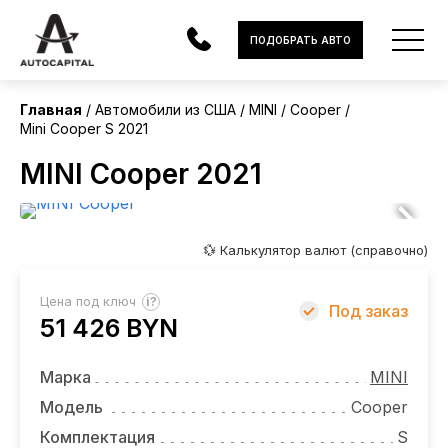
США
ПОДОБРАТЬ АВТО
Главная
Автомобили из США
MINI
Cooper
Mini Cooper S 2021
АВТОМОБИЛИ
MINI Cooper 2021
ЭЛЕКТРОМОБИЛИ
В НАЛИЧИИ
💱 Калькулятор валют (справочно)
МОТОЦИКЛЫ
?
Цена под ключ
Под заказ
УСЛУГИ
51 426 BYN
ЛИЗИНГ
Марка
MINI
НОВОСТИ
Модель
Cooper
Комплектация
S