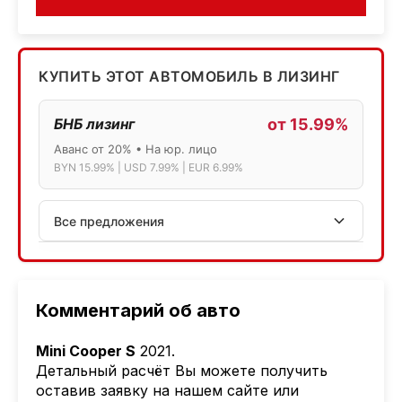
КУПИТЬ ЭТОТ АВТОМОБИЛЬ В ЛИЗИНГ
БНБ лизинг
от 15.99%
Аванс от 20% • На юр. лицо
BYN 15.99% | USD 7.99% | EUR 6.99%
Все предложения
АСБ лизинг
Физ.лица: 13.75% → 14.75% | Юр.лица: 16%
Программа "Топ" для электромобилей
Комментарий об авто
МТБанк
Mini Cooper S
2021.
Лизинг: BYN 17% | USD 7.99% | EUR 6.99%
Детальный расчёт Вы можете получить
Также доступен кредит "Проще простого" 18.9%
оставив заявку на нашем сайте или