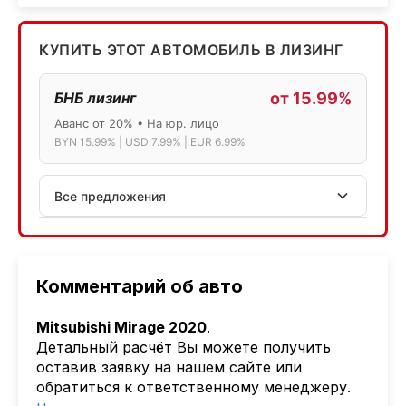
КУПИТЬ ЭТОТ АВТОМОБИЛЬ В ЛИЗИНГ
БНБ лизинг
от 15.99%
Аванс от 20% • На юр. лицо
BYN 15.99% | USD 7.99% | EUR 6.99%
Все предложения
АСБ лизинг
Физ.лица: 13.75% → 14.75% | Юр.лица: 16%
Программа "Топ" для электромобилей
Комментарий об авто
МТБанк
Mitsubishi Mirage 2020
.
Лизинг: BYN 17% | USD 7.99% | EUR 6.99%
Детальный расчёт Вы можете получить
Также доступен кредит "Проще простого" 18.9%
оставив заявку на нашем сайте или
обратиться к ответственному менеджеру.
Активлизиг