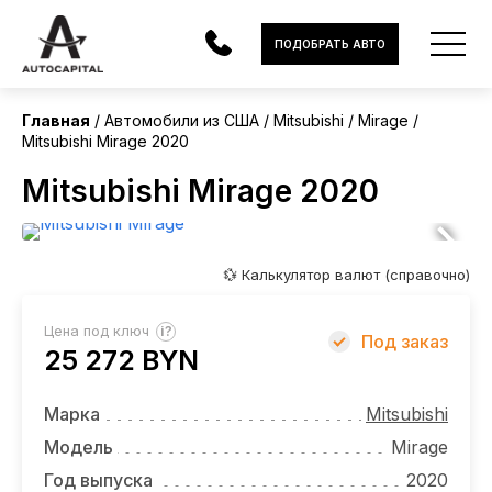
США
ПОДОБРАТЬ АВТО
Главная
Автомобили из США
Mitsubishi
Mirage
Mitsubishi Mirage 2020
АВТОМОБИЛИ
Mitsubishi Mirage 2020
ЭЛЕКТРОМОБИЛИ
В НАЛИЧИИ
💱 Калькулятор валют (справочно)
МОТОЦИКЛЫ
?
Цена под ключ
Под заказ
УСЛУГИ
25 272 BYN
ЛИЗИНГ
Марка
Mitsubishi
НОВОСТИ
Модель
Mirage
Год выпуска
2020