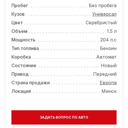
ОТЗЫВЫ
Пробег
Без пробега
ВАКАНСИИ
Кузов
Универсал
Цвет
Серебристый
О КОМПАНИИ
Объем
1.5 л
КОНТАКТЫ
Мощность
204 л.с
Тип топлива
Бензин
Коробка
Автомат
Состояние
Новый
Привод
Передний
Страна продажи
Европа
Локация
Минск
ЗАДАТЬ ВОПРОС ПО АВТО