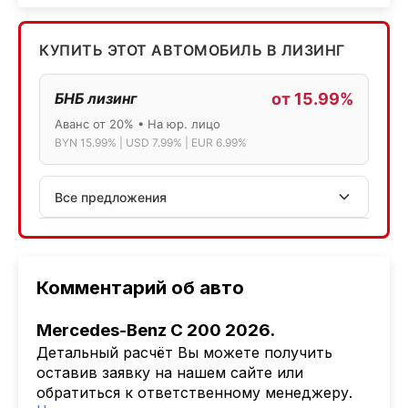
КУПИТЬ ЭТОТ АВТОМОБИЛЬ В ЛИЗИНГ
БНБ лизинг
от 15.99%
Аванс от 20% • На юр. лицо
BYN 15.99% | USD 7.99% | EUR 6.99%
Все предложения
АСБ лизинг
Физ.лица: 13.75% → 14.75% | Юр.лица: 16%
Программа "Топ" для электромобилей
Комментарий об авто
МТБанк
Mercedes-Benz C 200 2026.
Лизинг: BYN 17% | USD 7.99% | EUR 6.99%
Детальный расчёт Вы можете получить
Также доступен кредит "Проще простого" 18.9%
оставив заявку на нашем сайте или
Активлизиг
обратиться к ответственному менеджеру.