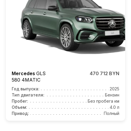
Mercedes
GLS
470 712 BYN
580 4MATIC
Год выпуска:
2025
Тип двигателя:
Бензин
Пробег:
Без пробега км
Объем:
4.0 л
Привод:
Полный