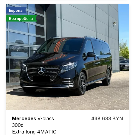
Европа
Без пробега
Mercedes
V-class
438 633 BYN
300d
Еxtra long 4MATIС