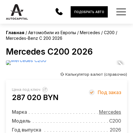
Европа
ПОДОБРАТЬ АВТО
Без пробега
Главная
Автомобили из Европы
Mercedes
C200
Mercedes-Benz C 200 2026
АВТОМОБИЛИ
Mercedes C200 2026
ЭЛЕКТРОМОБИЛИ
В НАЛИЧИИ
💱 Калькулятор валют (справочно)
МОТОЦИКЛЫ
?
Цена под ключ
Под заказ
УСЛУГИ
287 020 BYN
ЛИЗИНГ
Марка
Mercedes
НОВОСТИ
Модель
C200
Год выпуска
2026