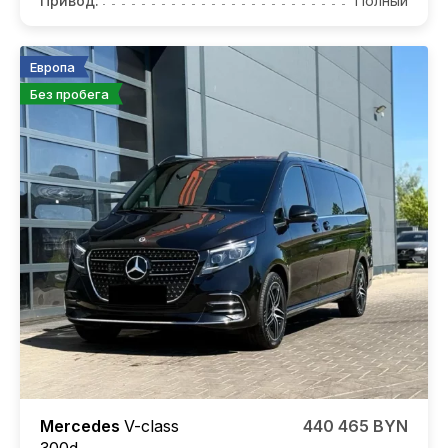
Привод:
Полный
Европа
Без пробега
Mercedes
V-class
440 465 BYN