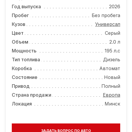
ОТЗЫВЫ
Год выпуска
2026
ВАКАНСИИ
Пробег
Без пробега
Кузов
Универсал
О КОМПАНИИ
Цвет
Серый
КОНТАКТЫ
Объем
2.0 л
Мощность
195 л.с
Тип топлива
Дизель
Коробка
Автомат
Состояние
Новый
Привод
Полный
Страна продажи
Европа
Локация
Минск
ЗАДАТЬ ВОПРОС ПО АВТО