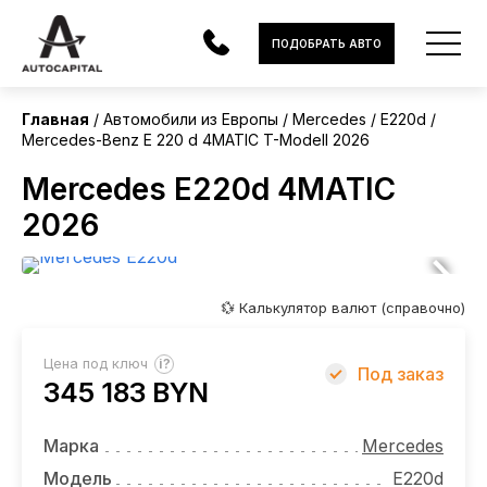
Европа
ПОДОБРАТЬ АВТО
Без пробега
Главная
Автомобили из Европы
Mercedes
E220d
Mercedes-Benz E 220 d 4MATIC T-Modell 2026
АВТОМОБИЛИ
Mercedes E220d 4MATIC
ЭЛЕКТРОМОБИЛИ
2026
В НАЛИЧИИ
МОТОЦИКЛЫ
💱 Калькулятор валют (справочно)
УСЛУГИ
?
Цена под ключ
Под заказ
345 183 BYN
ЛИЗИНГ
НОВОСТИ
Марка
Mercedes
Модель
E220d