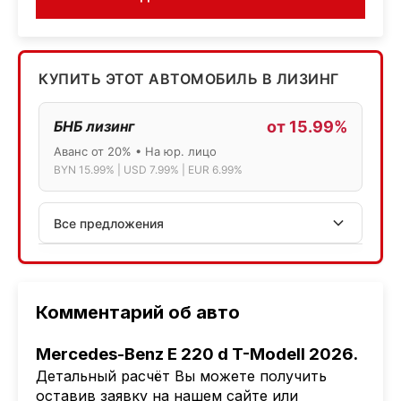
КУПИТЬ ЭТОТ АВТОМОБИЛЬ В ЛИЗИНГ
БНБ лизинг
от 15.99%
Аванс от 20% • На юр. лицо
BYN 15.99% | USD 7.99% | EUR 6.99%
Все предложения
АСБ лизинг
Физ.лица: 13.75% → 14.75% | Юр.лица: 16%
Программа "Топ" для электромобилей
Комментарий об авто
МТБанк
Mercedes-Benz E 220 d T-Modell 2026.
Лизинг: BYN 17% | USD 7.99% | EUR 6.99%
Детальный расчёт Вы можете получить
Также доступен кредит "Проще простого" 18.9%
оставив заявку на нашем сайте или