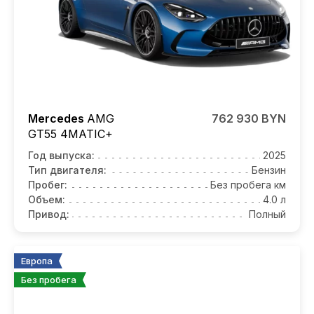
Mercedes
AMG
762 930 BYN
GT55
4MATIC+
Год выпуска:
2025
Тип двигателя:
Бензин
Пробег:
Без пробега км
Объем:
4.0 л
Привод:
Полный
Европа
Без пробега