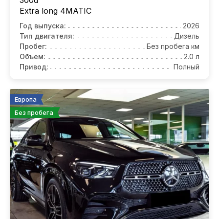
300d
Еxtra long 4MATIС
Год выпуска:
2026
Тип двигателя:
Дизель
Пробег:
Без пробега км
Объем:
2.0 л
Привод:
Полный
Европа
Без пробега