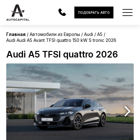
Европа
ПОДОБРАТЬ АВТО
Без пробега
Главная
Автомобили из Европы
Audi
A5
Audi Audi A5 Avant TFSI quattro 150 kW S tronic 2026
АВТОМОБИЛИ
Audi A5 TFSI quattro 2026
ЭЛЕКТРОМОБИЛИ
В НАЛИЧИИ
МОТОЦИКЛЫ
УСЛУГИ
ЛИЗИНГ
НОВОСТИ