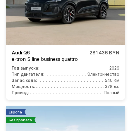
Audi
Q6
281 436 BYN
e-tron S line business quattro
Год выпуска:
2026
Тип двигателя:
Электричество
Запас хода:
540 Км
Мощность:
378 л.с
Привод:
Полный
Европа
Без пробега