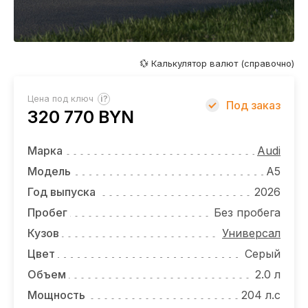
ОТЗЫВЫ
ВАКАНСИИ
О КОМПАНИИ
💱 Калькулятор валют (справочно)
КОНТАКТЫ
?
Цена под ключ
Под заказ
320 770 BYN
Марка
Audi
Модель
A5
Год выпуска
2026
Пробег
Без пробега
Кузов
Универсал
Цвет
Серый
Объем
2.0 л
Мощность
204 л.с