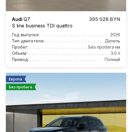
Audi
Q7
395 028 BYN
S line business TDI quattro
Год выпуска:
2026
Тип двигателя:
Дизель
Пробег:
Без пробега км
Объем:
3.0 л
Привод:
Полный
Европа
Без пробега