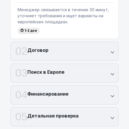
идеальный баланс, который подарит
удовольствие на дороге без компромиссов.
Менеджер связывается в течение 30 минут,
Также, для покупателей из Беларуси
уточняет требования и ищет варианты на
предусмотрена специальная программа
европейских площадках.
лизинга
на новые автомобили,
⏱ 1-2 дня
предоставляющая возможность
приобретения автомобиля максимально
комфортно и выгодно.
02
Договор
Позвольте себе насладиться современным
премиум-классом. Для уточнения стоимости
и оставления заявки на покупку автомобиля
03
Поиск в Европе
позвоните по телефону:
+375 (29) 689 20 20
.
04
Финансирование
05
Детальная проверка