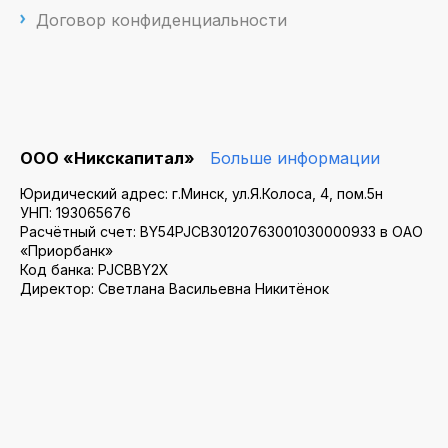
Договор конфиденциальности
ООО «Никскапитал»
Больше информации
Юридический адрес: г.Минск, ул.Я.Колоса, 4, пом.5н
УНП: 193065676
Расчётный счет: BY54PJCB30120763001030000933 в ОАО
«Приорбанк»
Код банка: PJCBBY2X
Директор: Светлана Васильевна Никитёнок