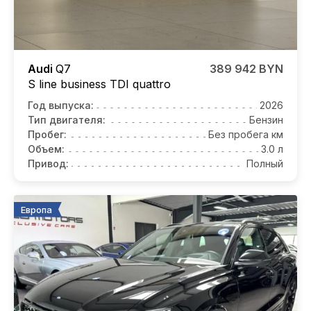
Audi
Q7
389 942 BYN
S line business TDI quattro
Год выпуска:
2026
Тип двигателя:
Бензин
Пробег:
Без пробега км
Объем:
3.0 л
Привод:
Полный
Европа