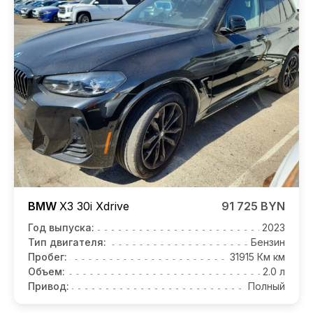
BMW
X3
30i Xdrive
91 725 BYN
Год выпуска:
2023
Тип двигателя:
Бензин
Пробег:
31915 Км км
Объем:
2.0 л
Привод:
Полный