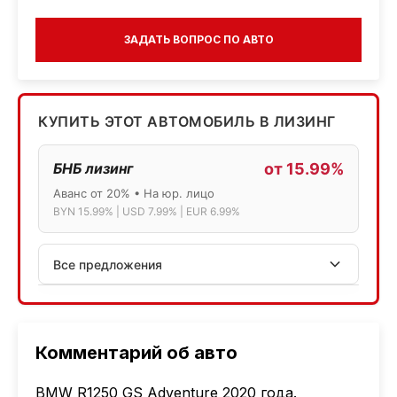
ЗАДАТЬ ВОПРОС ПО АВТО
КУПИТЬ ЭТОТ АВТОМОБИЛЬ В ЛИЗИНГ
БНБ лизинг
от 15.99%
Аванс от 20% • На юр. лицо
BYN 15.99% | USD 7.99% | EUR 6.99%
Все предложения
АСБ лизинг
Физ.лица: 13.75% → 14.75% | Юр.лица: 16%
Программа "Топ" для электромобилей
Комментарий об авто
МТБанк
BMW R1250 GS Adventure 2020 года.