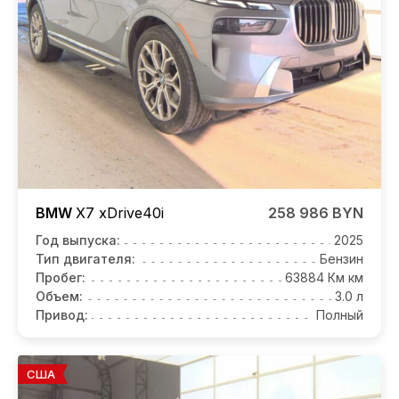
BMW
X7
xDrive40i
258 986 BYN
Год выпуска:
2025
Тип двигателя:
Бензин
Пробег:
63884 Км км
Объем:
3.0 л
Привод:
Полный
США