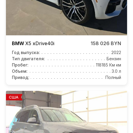
BMW
X5
xDrive40i
158 026 BYN
Год выпуска:
2022
Тип двигателя:
Бензин
Пробег:
118185 Км км
Объем:
3.0 л
Привод:
Полный
США