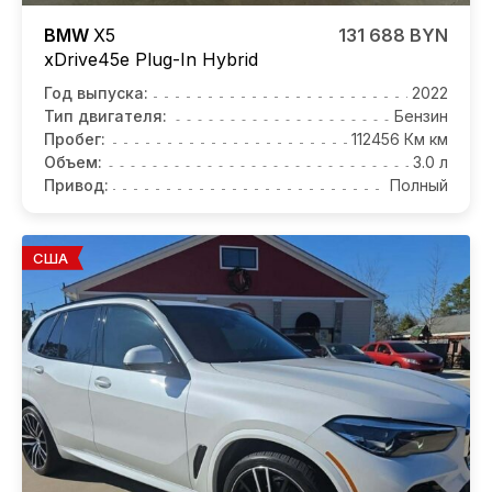
BMW
X5
131 688 BYN
xDrive45e Plug-In Hybrid
Год выпуска:
2022
Тип двигателя:
Бензин
Пробег:
112456 Км км
Объем:
3.0 л
Привод:
Полный
США