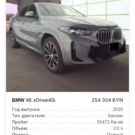
BMW
X6
xDrive40i
254 304 BYN
Год выпуска:
2025
Тип двигателя:
Бензин
Пробег:
55472 Км км
Объем:
3.0 л
Привод:
Полный