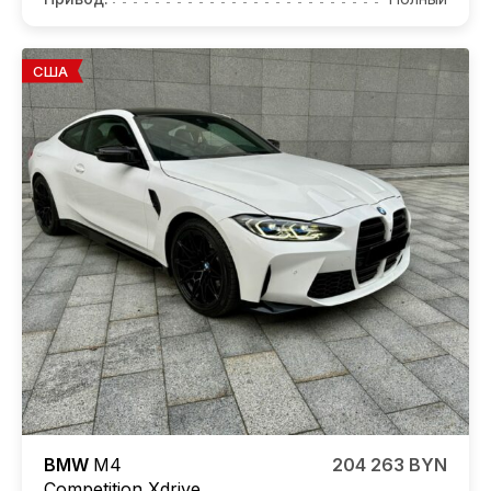
США
BMW
M4
204 263 BYN
Competition
Xdrive