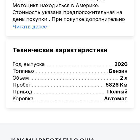
Лизинг: BYN 17% | USD 7.99% | EUR 6.99%
Мотоцикл находиться в Америке.
Также доступен кредит "Проще простого" 18.9%
Стоимость указана предположительная на
день покупки . При покупке дополнительно
Активлизиг
необходимо оплатить стоимость доставки
Читать далее
Индивидуальные условия по сделкам
и растаможку.
ДВС из Европы/Кореи/Китая, авто из США
Перед покупкой мы детально изучаем
А-лизинг
историю автомобиля, его техническое
Технические характеристики
состояние.
0% аванс (клиенты Альфы) | от 10% (остальные)
Работаем точечно по специальным сделкам
Год выпуска
2020
Топливо
Бензин
Объем
2 л
Пробег
5826 Км
Привод
Полный
Коробка
Автомат