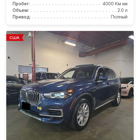
Пробег:
4000 Км км
Объем:
2.0 л
Привод:
Полный
США