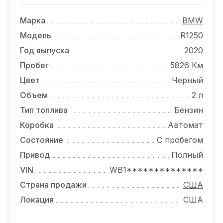
ОТЗЫВЫ
Марка
BMW
ВАКАНСИИ
Модель
R1250
О КОМПАНИИ
Год выпуска
2020
Пробег
5826 Км
КОНТАКТЫ
Цвет
Черный
Объем
2 л
Тип топлива
Бензин
Коробка
Автомат
Состояние
С пробегом
Привод
Полный
VIN
WB1**************
Страна продажи
США
Локация
США