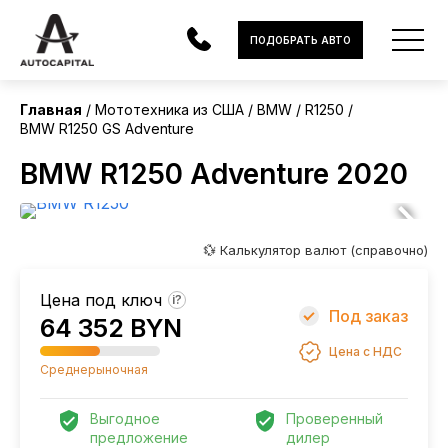
США
ПОДОБРАТЬ АВТО
Главная
Мототехника из США
BMW
R1250
BMW R1250 GS Adventure
АВТОМОБИЛИ
BMW R1250 Adventure 2020
ЭЛЕКТРОМОБИЛИ
В НАЛИЧИИ
💱 Калькулятор валют (справочно)
МОТОЦИКЛЫ
Цена под ключ
?
УСЛУГИ
Под заказ
64 352 BYN
Цена с НДС
ЛИЗИНГ
Среднерыночная
НОВОСТИ
Выгодное
Проверенный
предложение
дилер