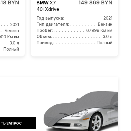
518 BYN
149 869 BYN
BMW
X7
40i Xdrive
Год выпуска:
2021
Тип двигателя:
Бензин
2021
Пробег:
67999 Км км
Бензин
Объем:
3.0 л
000 Км км
Привод:
Полный
3.0 л
Полный