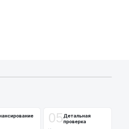
Индивидуальные условия по сделкам
ДВС из Европы/Кореи/Китая, авто из США
А-лизинг
0% аванс (клиенты Альфы) | от 10% (остальные)
Работаем точечно по специальным сделкам
05
нансирование
Детальная
проверка