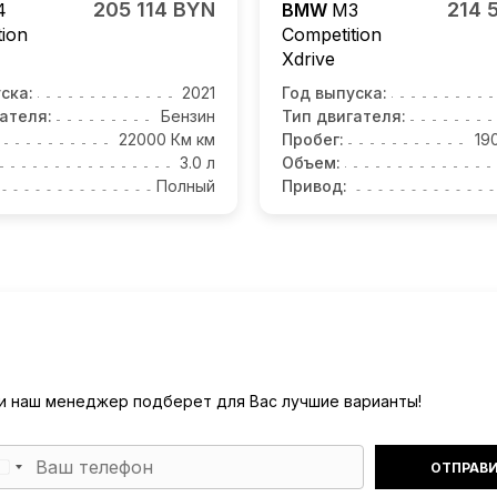
205 114 BYN
214 
4
BMW
M3
tion
Competition
Xdrive
ска:
2021
Год выпуска:
ателя:
Бензин
Тип двигателя:
22000 Км км
Пробег:
19
3.0 л
Объем:
Полный
Привод:
) и наш менеджер подберет для Вас лучшие варианты!