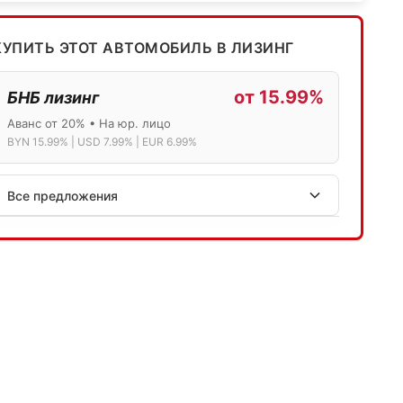
КУПИТЬ ЭТОТ АВТОМОБИЛЬ В ЛИЗИНГ
от 15.99%
БНБ лизинг
Аванс от 20% • На юр. лицо
BYN 15.99% | USD 7.99% | EUR 6.99%
Все предложения
АСБ лизинг
Физ.лица: 13.75% → 14.75% | Юр.лица: 16%
Программа "Топ" для электромобилей
МТБанк
Лизинг: BYN 17% | USD 7.99% | EUR 6.99%
Также доступен кредит "Проще простого" 18.9%
Активлизиг