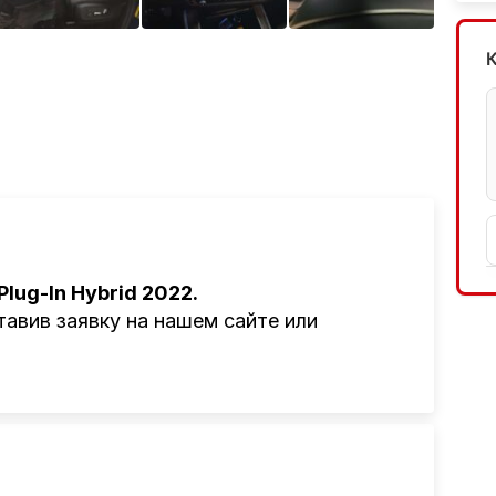
Plug-In Hybrid 2022.
авив заявку на нашем сайте или
там привезти авто из Америки, Европы,
авто, подбор авто согласно заявке,
ьное сопровождение, помощь при
ги!