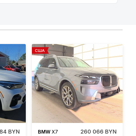
США
684 BYN
260 066 BYN
BMW
X7