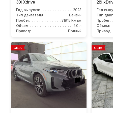
30i Xdrive
28i xDri
Год выпуска:
2023
Год выпу
Тип двигателя:
Бензин
Тип двиг
Пробег:
31915 Км км
Пробег:
Объем:
2.0 л
Объем:
Привод:
Полный
Привод:
США
США