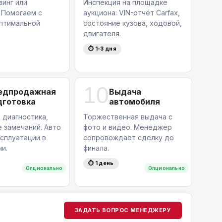
зинг или
Инспекция на площадке
 Помогаем с
аукциона: VIN-отчёт Carfax,
птимальной
состояние кузова, ходовой,
двигателя.
⏱ 1-3 дня
10
едпродажная
Выдача
дготовка
автомобиля
 диагностика,
Торжественная выдача с
 замечаний. Авто
фото и видео. Менеджер
ксплуатации в
сопровождает сделку до
и.
финала.
⏱ 1 день
Опционально
Опционально
ЗАДАТЬ ВОПРОС МЕНЕДЖЕРУ