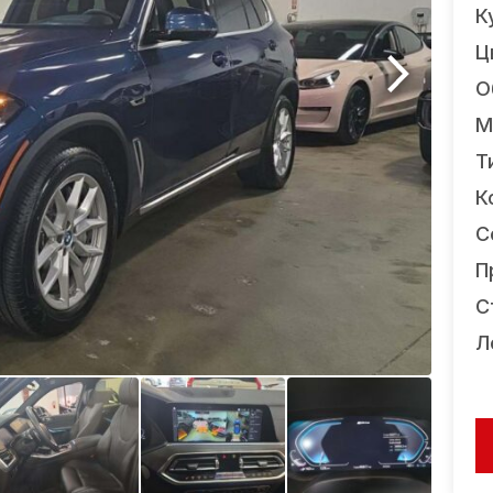
К
Ц
О
М
Т
К
С
П
С
Л