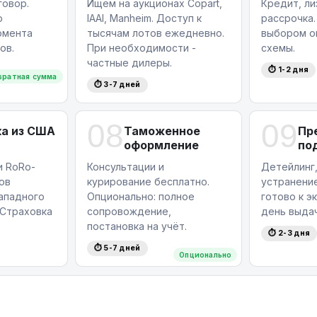
овор.
Ищем на аукционах Copart,
Кредит, ли
ю
IAAI, Manheim. Доступ к
рассрочка.
омента
тысячам лотов ежедневно.
выбором о
ов.
При необходимости -
схемы.
частные дилеры.
⏱ 1-2 дня
вратная сумма
⏱ 3-7 дней
08
09
а из США
Таможенное
Пр
оформление
по
и RoRo-
Консультации и
Детейлинг,
ов
курирование бесплатно.
устранение
западного
Опционально: полное
готово к э
Страховка
сопровождение,
день выдач
постановка на учёт.
⏱ 2-3 дня
⏱ 5-7 дней
Опционально