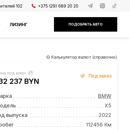
дителей 102
+375 (29) 689 20 20
ЛИЗИНГ
ПОДОБРАТЬ АВТО
💱 Калькулятор валют (справочно)
ена под ключ
?
Под заказ
32 237 BYN
арка
BMW
одель
X5
од выпуска
2022
робег
112456 Км