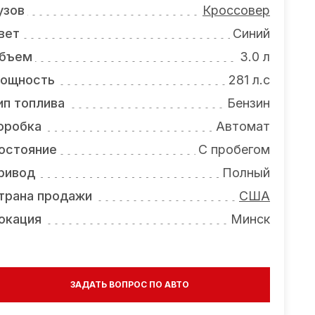
узов
Кроссовер
вет
Синий
бъем
3.0 л
ощность
281 л.с
ип топлива
Бензин
оробка
Автомат
остояние
С пробегом
ривод
Полный
трана продажи
США
окация
Минск
ЗАДАТЬ ВОПРОС ПО АВТО