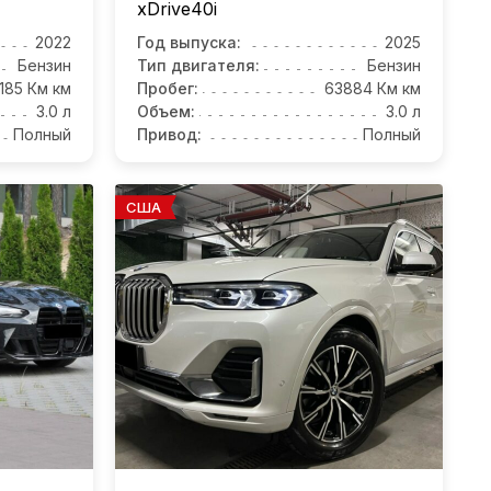
xDrive40i
2022
Год выпуска:
2025
Бензин
Тип двигателя:
Бензин
8185 Км км
Пробег:
63884 Км км
3.0 л
Объем:
3.0 л
Полный
Привод:
Полный
США