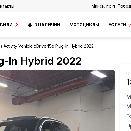
нтакты
Минск, пр-т. Побе
ОБИЛИ
В НАЛИЧИИ
МОТОЦИКЛЫ
УСЛУГИ
 Activity Vehicle xDrive45e Plug-In Hybrid 2022
-In Hybrid 2022
Ц
1
М
М
Г
П