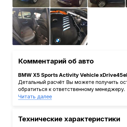
Комментарий об авто
BMW X5 Sports Activity Vehicle xDrive45e
Детальный расчёт Вы можете получить ост
обратиться к ответственному менеджеру.
Наша компания
AutoCapital
помогает Клиен
Читать далее
Китая, Кореи, ОАЭ.
Мы оказываем полный спектр услуг: поиск 
проверка автомобиля, полное документал
Технические характеристики
растаможке. Экономьте свое время и день