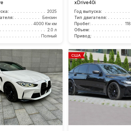
ve
xDrive40i
ска:
2025
Год выпуска:
ателя:
Бензин
Тип двигателя:
4000 Км км
Пробег:
11
2.0 л
Объем:
Полный
Привод:
США