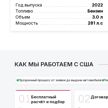
Также, для граждан РБ действует
лизинго
Год выпуска
2022
Условия и подробности можно узнать по н
Топливо
Бензин
AutoCapital
– просто доверьте работу про
Объем
3.0 л
Мощность
281 л.с
КАК МЫ РАБОТАЕМ С США
Прозрачный процесс от заявки до выдачи автомобиля.
Пе
01
02
Бесплатный
Догово
расчёт и подбор