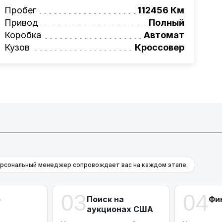
вая программа на НОВЫЕ автомобили.
Пробег
112456 Км
омеру:
+375 (29) 623-82-58
Привод
Полный
фессионалам!
Коробка
Автомат
Кузов
Кроссовер
рсональный менеджер сопровождает вас на каждом этапе.
03
04
р
Поиск на
Фи
аукционах США