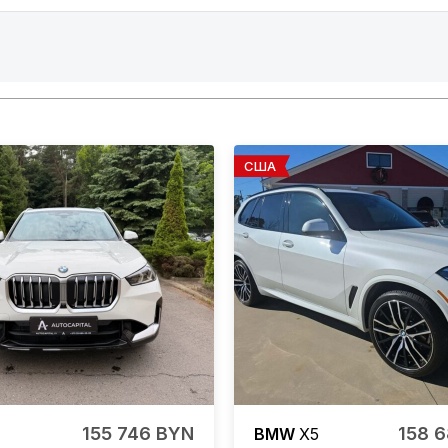
США
155 746 BYN
158 
BMW
X5