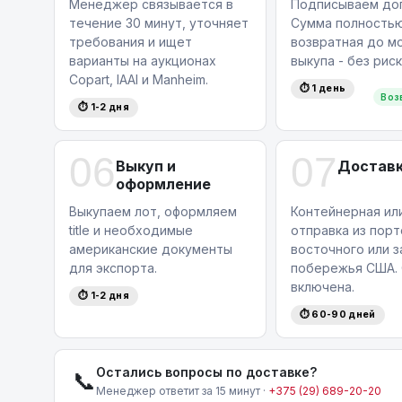
Менеджер связывается в
Подписываем дог
течение 30 минут, уточняет
Сумма полность
требования и ищет
возвратная до м
варианты на аукционах
выкупа - без риск
Copart, IAAI и Manheim.
⏱ 1 день
Воз
⏱ 1-2 дня
06
07
Выкуп и
Доставк
оформление
Выкупаем лот, оформляем
Контейнерная ил
title и необходимые
отправка из порт
американские документы
восточного или 
для экспорта.
побережья США. 
включена.
⏱ 1-2 дня
⏱ 60-90 дней
Остались вопросы по доставке?
📞
Менеджер ответит за 15 минут ·
+375 (29) 689-20-20