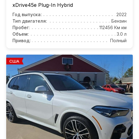
xDrive45e Plug-In Hybrid
Год выпуска:
2022
Тип двигателя:
Бензин
Пробег:
112456 Км км
Объем:
3.0 л
Привод:
Полный
США