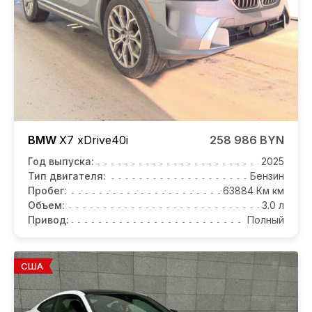
BMW
X7
xDrive40i
258 986 BYN
Год выпуска:
2025
Тип двигателя:
Бензин
Пробег:
63884 Км км
Объем:
3.0 л
Привод:
Полный
США