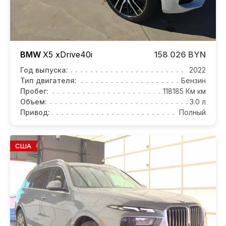
BMW
X5
xDrive40i
158 026 BYN
Год выпуска:
2022
Тип двигателя:
Бензин
Пробег:
118185 Км км
Объем:
3.0 л
Привод:
Полный
США