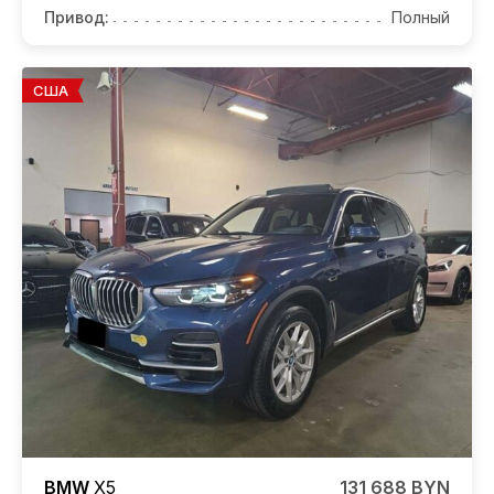
Привод:
Полный
США
BMW
X5
131 688 BYN