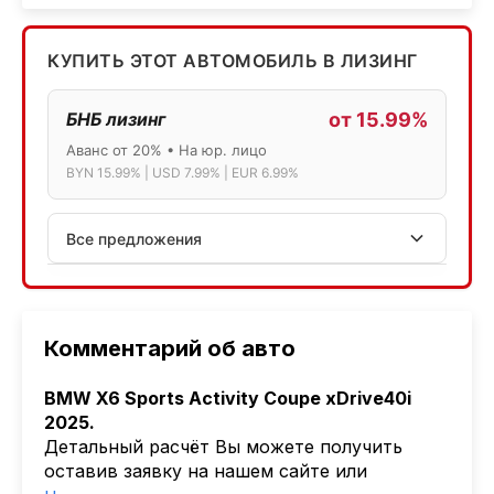
КУПИТЬ ЭТОТ АВТОМОБИЛЬ В ЛИЗИНГ
БНБ лизинг
от 15.99%
Аванс от 20% • На юр. лицо
BYN 15.99% | USD 7.99% | EUR 6.99%
Все предложения
АСБ лизинг
Физ.лица: 13.75% → 14.75% | Юр.лица: 16%
Программа "Топ" для электромобилей
Комментарий об авто
МТБанк
BMW X6 Sports
Activity Coupe xDrive40i
Лизинг: BYN 17% | USD 7.99% | EUR 6.99%
2025.
Также доступен кредит "Проще простого" 18.9%
Детальный расчёт Вы можете получить
оставив заявку на нашем сайте или
Активлизиг