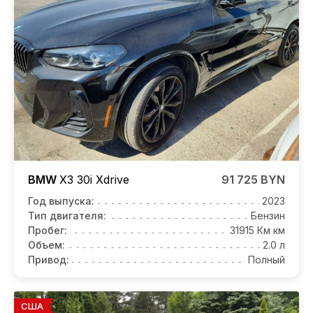
BMW
X3
30i Xdrive
91 725 BYN
Год выпуска:
2023
Тип двигателя:
Бензин
Пробег:
31915 Км км
Объем:
2.0 л
Привод:
Полный
США