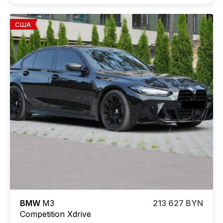
США
BMW
M3
213 627 BYN
Competition
Xdrive