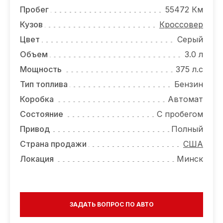
ОТЗЫВЫ
Пробег
55472 Км
ВАКАНСИИ
Кузов
Кроссовер
Цвет
Серый
О КОМПАНИИ
Объем
3.0 л
КОНТАКТЫ
Мощность
375 л.с
Тип топлива
Бензин
Коробка
Автомат
Состояние
С пробегом
Привод
Полный
Страна продажи
США
Локация
Минск
ЗАДАТЬ ВОПРОС ПО АВТО