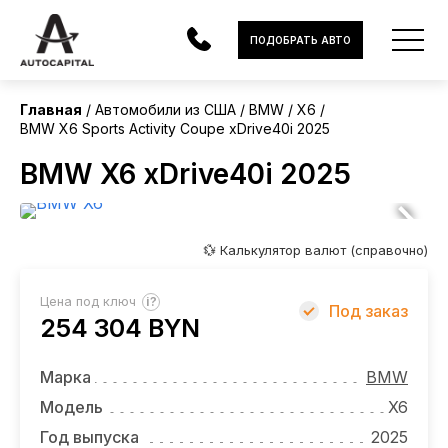
США
ПОДОБРАТЬ АВТО
Главная
Автомобили из США
BMW
X6
BMW X6 Sports Activity Coupe xDrive40i 2025
АВТОМОБИЛИ
BMW X6 xDrive40i 2025
ЭЛЕКТРОМОБИЛИ
В НАЛИЧИИ
💱 Калькулятор валют (справочно)
МОТОЦИКЛЫ
?
Цена под ключ
Под заказ
УСЛУГИ
254 304 BYN
ЛИЗИНГ
Марка
BMW
НОВОСТИ
Модель
X6
Год выпуска
2025