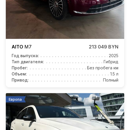
AITO
M7
213 049 BYN
Год выпуска:
2025
Тип двигателя:
Гибрид
Пробег:
Без пробега км
Объем:
1.5 л
Привод:
Полный
Европа