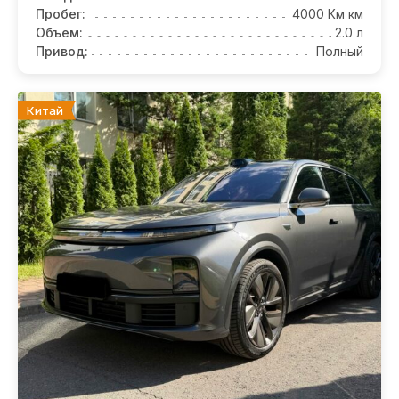
Пробег:
4000 Км км
Объем:
2.0 л
Привод:
Полный
Китай