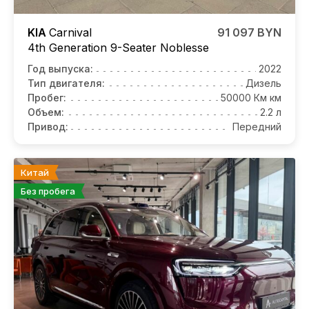
KIA
Carnival
91 097 BYN
4th Generation 9-Seater Noblesse
Год выпуска:
2022
Тип двигателя:
Дизель
Пробег:
50000 Км км
Объем:
2.2 л
Привод:
Передний
Китай
Без пробега