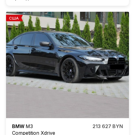
США
BMW
M3
213 627 BYN
Competition
Xdrive