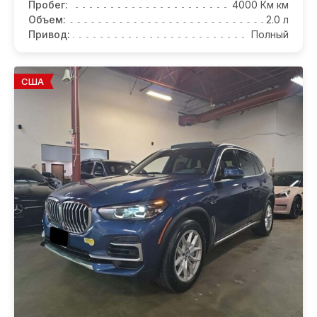
Пробег:
4000 Км км
Объем:
2.0 л
Привод:
Полный
США