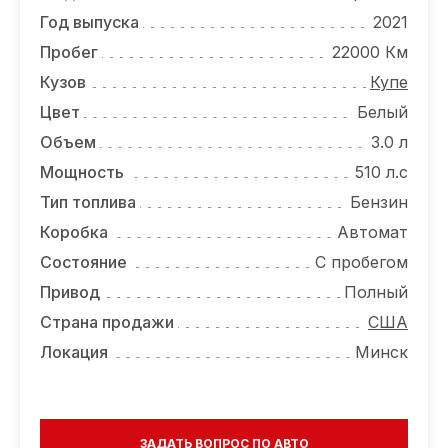
ОТЗЫВЫ
Год выпуска
2021
ВАКАНСИИ
Пробег
22000 Км
Кузов
Купе
О КОМПАНИИ
Цвет
Белый
КОНТАКТЫ
Объем
3.0 л
Мощность
510 л.с
Тип топлива
Бензин
Коробка
Автомат
Состояние
С пробегом
Привод
Полный
Страна продажи
США
Локация
Минск
ЗАДАТЬ ВОПРОС ПО АВТО