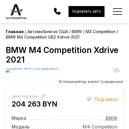
США
ПОДОБРАТЬ АВТО
Главная
Автомобили из США
BMW
M4 Competition
BMW M4 Competition G82 Xdrive 2021
АВТОМОБИЛИ
BMW M4 Competition Xdrive
ЭЛЕКТРОМОБИЛИ
2021
В НАЛИЧИИ
МОТОЦИКЛЫ
💱 Калькулятор валют (справочно)
УСЛУГИ
?
Цена под ключ
Под заказ
204 263 BYN
ЛИЗИНГ
НОВОСТИ
Марка
BMW
Модель
M4 Competition