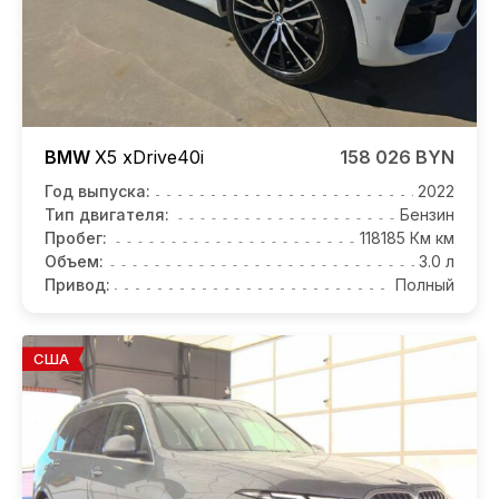
BMW
X5
xDrive40i
158 026 BYN
Год выпуска:
2022
Тип двигателя:
Бензин
Пробег:
118185 Км км
Объем:
3.0 л
Привод:
Полный
США