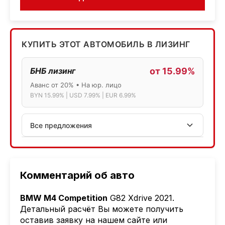
КУПИТЬ ЭТОТ АВТОМОБИЛЬ В ЛИЗИНГ
БНБ лизинг
от 15.99%
Аванс от 20% • На юр. лицо
BYN 15.99% | USD 7.99% | EUR 6.99%
Все предложения
АСБ лизинг
Физ.лица: 13.75% → 14.75% | Юр.лица: 16%
Программа "Топ" для электромобилей
Комментарий об авто
МТБанк
BMW M4 Competition
G82 Xdrive 2021.
Лизинг: BYN 17% | USD 7.99% | EUR 6.99%
Детальный расчёт Вы можете получить
Также доступен кредит "Проще простого" 18.9%
оставив заявку на нашем сайте или