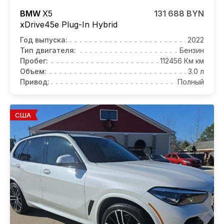
BMW
X5
131 688 BYN
xDrive45e Plug-In Hybrid
Год выпуска:
2022
Тип двигателя:
Бензин
Пробег:
112456 Км км
Объем:
3.0 л
Привод:
Полный
США