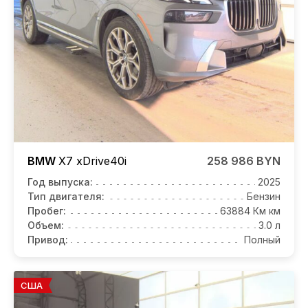
BMW
X7
xDrive40i
258 986 BYN
Год выпуска:
2025
Тип двигателя:
Бензин
Пробег:
63884 Км км
Объем:
3.0 л
Привод:
Полный
США