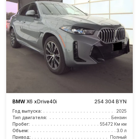
BMW
X6
xDrive40i
254 304 BYN
Год выпуска:
2025
Тип двигателя:
Бензин
Пробег:
55472 Км км
Объем:
3.0 л
Привод:
Полный