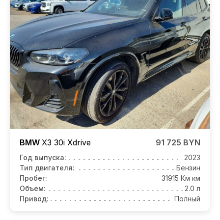
BMW
X3
30i Xdrive
91 725 BYN
Год выпуска:
2023
Тип двигателя:
Бензин
Пробег:
31915 Км км
Объем:
2.0 л
Привод:
Полный