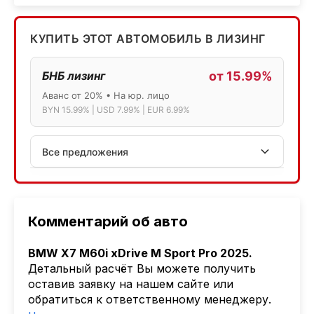
КУПИТЬ ЭТОТ АВТОМОБИЛЬ В ЛИЗИНГ
БНБ лизинг
от 15.99%
Аванс от 20% • На юр. лицо
BYN 15.99% | USD 7.99% | EUR 6.99%
Все предложения
АСБ лизинг
Физ.лица: 13.75% → 14.75% | Юр.лица: 16%
Программа "Топ" для электромобилей
Комментарий об авто
МТБанк
BMW X7 M60i xDrive M Sport Pro 2025.
Лизинг: BYN 17% | USD 7.99% | EUR 6.99%
Детальный расчёт Вы можете получить
Также доступен кредит "Проще простого" 18.9%
оставив заявку на нашем сайте или
обратиться к ответственному менеджеру.
Активлизиг