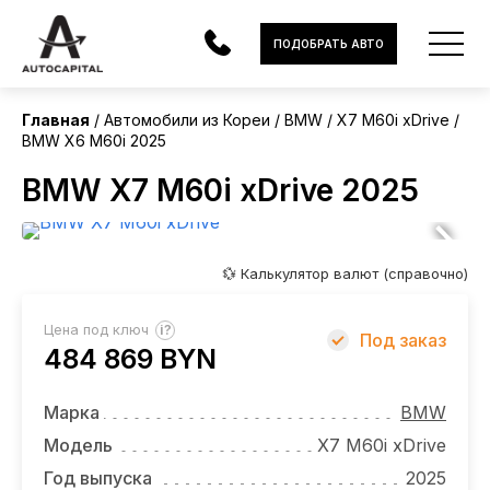
Корея
ПОДОБРАТЬ АВТО
Главная
Автомобили из Кореи
BMW
X7 M60i xDrive
BMW X6 M60i 2025
АВТОМОБИЛИ
BMW X7 M60i xDrive 2025
ЭЛЕКТРОМОБИЛИ
В НАЛИЧИИ
💱 Калькулятор валют (справочно)
МОТОЦИКЛЫ
?
Цена под ключ
Под заказ
УСЛУГИ
484 869 BYN
ЛИЗИНГ
Марка
BMW
НОВОСТИ
Модель
X7 M60i xDrive
Год выпуска
2025