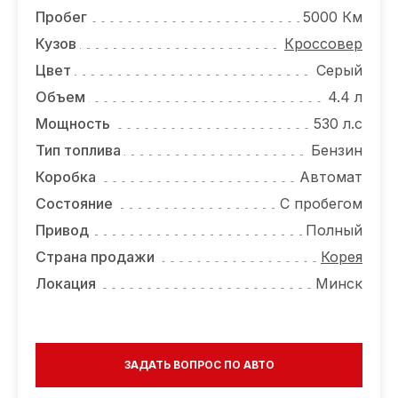
ОТЗЫВЫ
Пробег
5000 Км
ВАКАНСИИ
Кузов
Кроссовер
Цвет
Серый
О КОМПАНИИ
Объем
4.4 л
КОНТАКТЫ
Мощность
530 л.с
Тип топлива
Бензин
Коробка
Автомат
Состояние
С пробегом
Привод
Полный
Страна продажи
Корея
Локация
Минск
ЗАДАТЬ ВОПРОС ПО АВТО