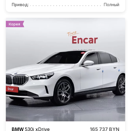
Привод:
Полный
Корея
BMW
530i
xDrive
165 737 BYN