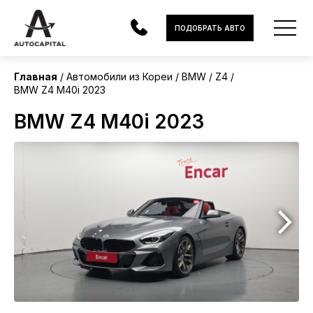
Корея
ПОДОБРАТЬ АВТО
Главная
Автомобили из Кореи
BMW
Z4
BMW Z4 M40i 2023
АВТОМОБИЛИ
BMW Z4 M40i 2023
ЭЛЕКТРОМОБИЛИ
В НАЛИЧИИ
МОТОЦИКЛЫ
УСЛУГИ
ЛИЗИНГ
НОВОСТИ