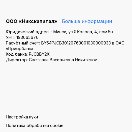
ООО «Никскапитал»
Больше информации
Юридический адрес: г.Минск, ул.Я.Колоса, 4, пом.5н
УНП: 193065676
Расчётный счет: BY54PJCB30120763001030000933 в ОАО
«Приорбанк»
Код банка: PJCBBY2X
Директор: Светлана Васильевна Никитёнок
Настройка куки
Политика обработки cookie