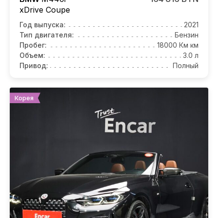
xDrive Coupe
Год выпуска:
2021
Тип двигателя:
Бензин
Пробег:
18000 Км км
Объем:
3.0 л
Привод:
Полный
Корея