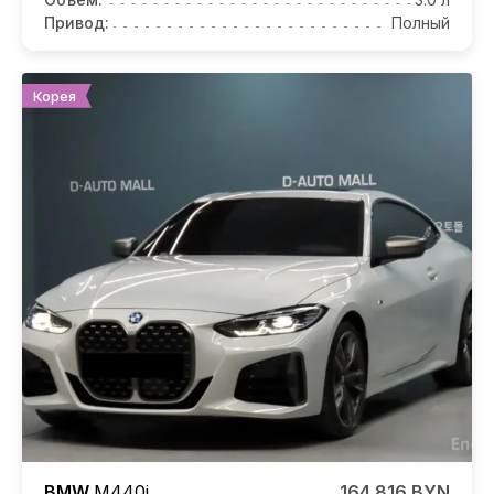
Привод:
Полный
Корея
BMW
M440i
164 816 BYN