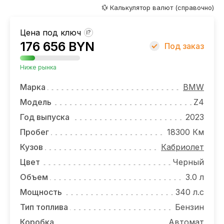
ОТЗЫВЫ
💱 Калькулятор валют (справочно)
ВАКАНСИИ
Цена под ключ
?
176 656 BYN
О КОМПАНИИ
Под заказ
КОНТАКТЫ
Ниже рынка
Марка
BMW
Модель
Z4
Год выпуска
2023
Пробег
18300 Км
Кузов
Кабриолет
Цвет
Черный
Объем
3.0 л
Мощность
340 л.с
Тип топлива
Бензин
Коробка
Автомат