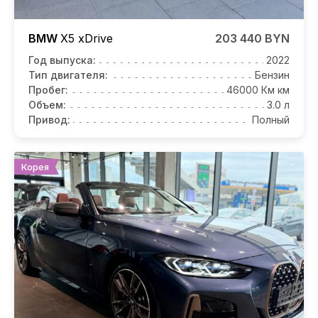
BMW
X5
xDrive
203 440 BYN
Год выпуска:
2022
Тип двигателя:
Бензин
Пробег:
46000 Км км
Объем:
3.0 л
Привод:
Полный
Корея