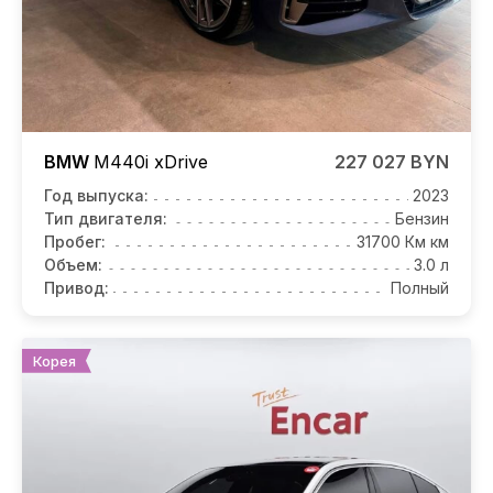
BMW
M440i
xDrive
227 027 BYN
Год выпуска:
2023
Тип двигателя:
Бензин
Пробег:
31700 Км км
Объем:
3.0 л
Привод:
Полный
Корея