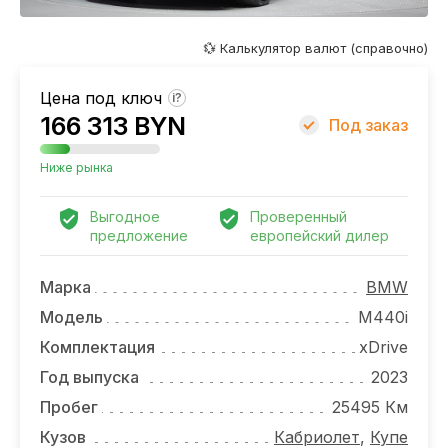
ОТЗЫВЫ
ВАКАНСИИ
💱 Калькулятор валют (справочно)
О КОМПАНИИ
Цена под ключ
?
166 313 BYN
Под заказ
КОНТАКТЫ
Ниже рынка
Выгодное
Проверенный
предложение
европейский дилер
Марка
BMW
Модель
M440i
Комплектация
xDrive
Год выпуска
2023
Пробег
25495 Км
Кузов
Кабриолет
,
Купе