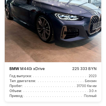
BMW
M440i
xDrive
225 333 BYN
Год выпуска:
2023
Тип двигателя:
Бензин
Пробег:
31700 Км км
Объем:
3.0 л
Привод:
Полный