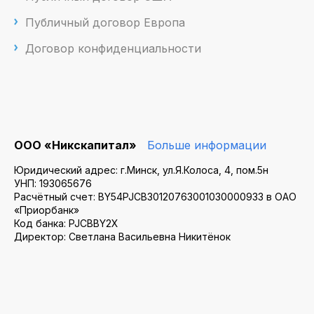
Публичный договор Европа
Договор конфиденциальности
ООО «Никскапитал»
Больше информации
Юридический адрес: г.Минск, ул.Я.Колоса, 4, пом.5н
УНП: 193065676
Расчётный счет: BY54PJCB30120763001030000933 в ОАО
«Приорбанк»
Код банка: PJCBBY2X
Директор: Светлана Васильевна Никитёнок