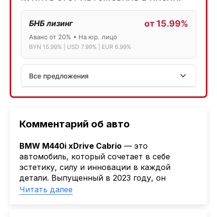
БНБ лизинг
от 15.99%
Аванс от 20% • На юр. лицо
BYN 15.99% | USD 7.99% | EUR 6.99%
Все предложения
АСБ лизинг
Физ.лица: 13.75% → 14.75% | Юр.лица: 16%
Программа "Топ" для электромобилей
Комментарий об авто
МТБанк
BMW M440i xDrive Cabrio
— это
Лизинг: BYN 17% | USD 7.99% | EUR 6.99%
автомобиль, который сочетает в себе
Также доступен кредит "Проще простого" 18.9%
эстетику, силу и инновации в каждой
детали. Выпущенный в 2023 году, он
Активлизиг
привлекает внимание своим динамичным
Читать далее
Индивидуальные условия по сделкам
дизайном и премиальными
ДВС из Европы/Кореи/Китая, авто из США
характеристиками, а черный цвет кузова