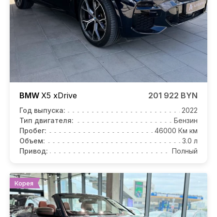
BMW
X5
xDrive
201 922 BYN
Год выпуска:
2022
Тип двигателя:
Бензин
Пробег:
46000 Км км
Объем:
3.0 л
Привод:
Полный
Корея