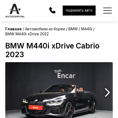
Корея
ПОДОБРАТЬ АВТО
Главная
Автомобили из Кореи
BMW
M440i
BMW M440i xDrive 2022
АВТОМОБИЛИ
BMW M440i xDrive Cabrio
ЭЛЕКТРОМОБИЛИ
2023
В НАЛИЧИИ
МОТОЦИКЛЫ
УСЛУГИ
ЛИЗИНГ
НОВОСТИ