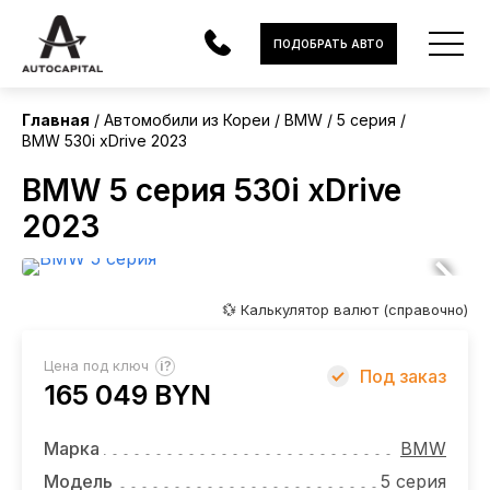
Корея
ПОДОБРАТЬ АВТО
Главная
Автомобили из Кореи
BMW
5 серия
BMW 530i xDrive 2023
АВТОМОБИЛИ
BMW 5 серия 530i xDrive
ЭЛЕКТРОМОБИЛИ
2023
В НАЛИЧИИ
МОТОЦИКЛЫ
💱 Калькулятор валют (справочно)
УСЛУГИ
?
Цена под ключ
Под заказ
165 049 BYN
ЛИЗИНГ
НОВОСТИ
Марка
BMW
Модель
5 серия