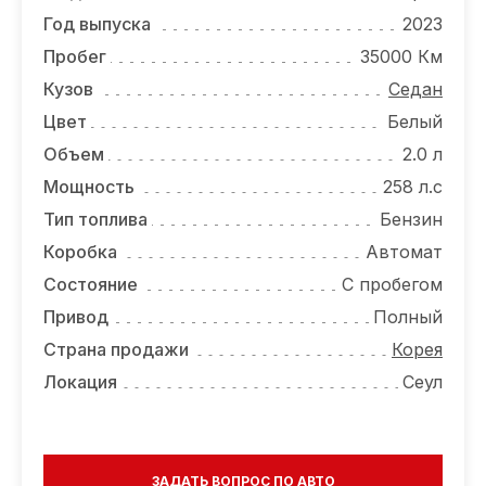
ОТЗЫВЫ
Год выпуска
2023
ВАКАНСИИ
Пробег
35000 Км
Кузов
Седан
О КОМПАНИИ
Цвет
Белый
КОНТАКТЫ
Объем
2.0 л
Мощность
258 л.с
Тип топлива
Бензин
Коробка
Автомат
Состояние
С пробегом
Привод
Полный
Страна продажи
Корея
Локация
Сеул
ЗАДАТЬ ВОПРОС ПО АВТО