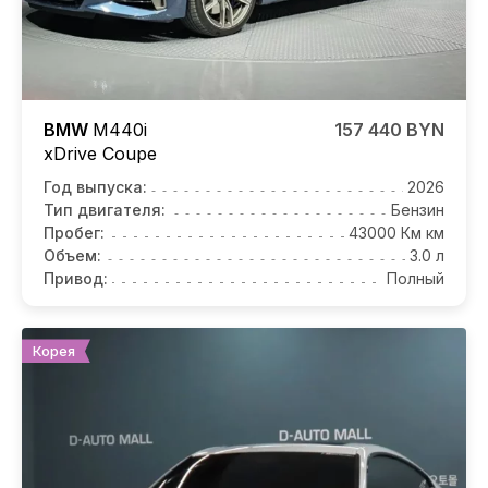
BMW
M440i
157 440 BYN
xDrive Coupe
Год выпуска:
2026
Тип двигателя:
Бензин
Пробег:
43000 Км км
Объем:
3.0 л
Привод:
Полный
Корея