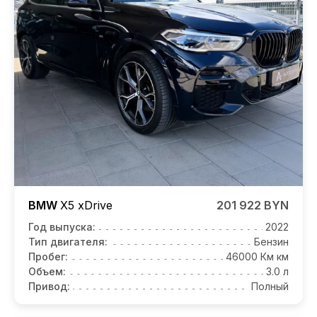
BMW
X5
xDrive
201 922 BYN
Год выпуска:
2022
Тип двигателя:
Бензин
Пробег:
46000 Км км
Объем:
3.0 л
Привод:
Полный