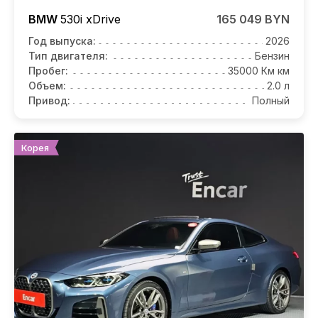
BMW
530i
xDrive
165 049 BYN
Год выпуска:
2026
Тип двигателя:
Бензин
Пробег:
35000 Км км
Объем:
2.0 л
Привод:
Полный
Корея