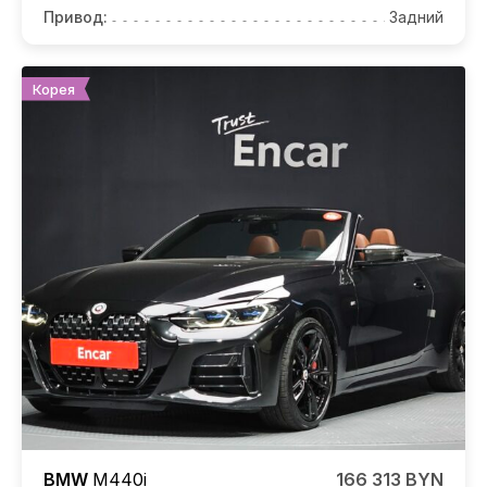
Привод:
Задний
Корея
BMW
M440i
166 313 BYN