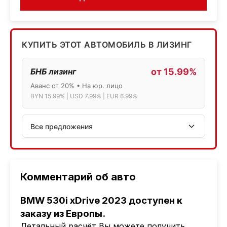
КУПИТЬ ЭТОТ АВТОМОБИЛЬ В ЛИЗИНГ
БНБ лизинг
от 15.99%
Аванс от 20% • На юр. лицо
BYN 15.99% | USD 7.99% | EUR 6.99%
Все предложения
АСБ лизинг
Физ.лица: 13.75% → 14.75% | Юр.лица: 16%
Программа "Топ" для электромобилей
Комментарий об авто
МТБанк
BMW 530i xDrive 2023 доступен к
Лизинг: BYN 17% | USD 7.99% | EUR 6.99%
заказу из Европы.
Также доступен кредит "Проще простого" 18.9%
Детальный расчёт Вы можете получить