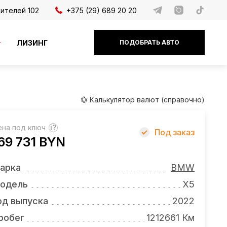
дителей 102
+375 (29) 689 20 20
ЛИЗИНГ
ПОДОБРАТЬ АВТО
💱 Калькулятор валют (справочно)
ена под ключ
?
Под заказ
69 731 BYN
арка
BMW
одель
X5
од выпуска
2022
робег
1212661 Км