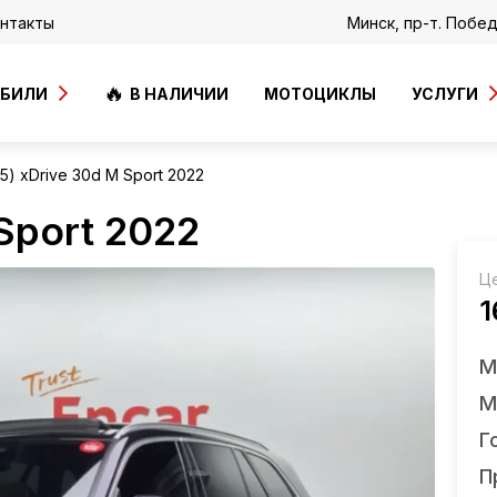
нтакты
Минск, пр-т. Побе
ОБИЛИ
В НАЛИЧИИ
МОТОЦИКЛЫ
УСЛУГИ
) xDrive 30d M Sport 2022
Sport 2022
Ц
1
М
М
Г
П