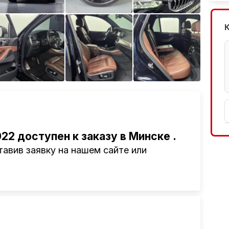
Ещё 4 фото
022 доступен к заказу в Минске
.
авив заявку на нашем сайте или
там привезти авто из Америки, Европы,
авто, подбор авто согласно заявке,
ьное сопровождение, помощь при
ги!