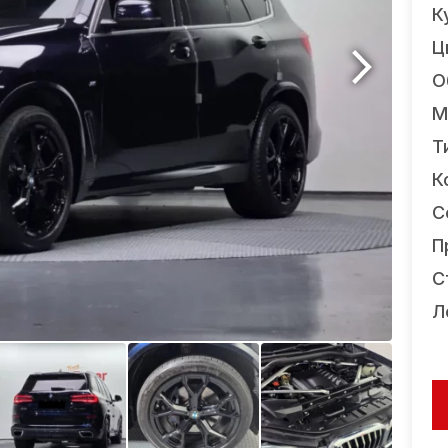
К
Ц
О
М
Т
К
С
П
С
Л