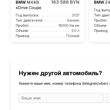
163 586 BYN
BMW
M440i
BMW
Z
xDrive Coupe
Год выпу
Год выпуска:
2021
Тип двиг
Тип двигателя:
Бензин
Пробег:
Пробег:
18000 Км км
Объем:
Объем:
3.0 л
Привод:
Привод:
Полный
Нужен другой автомобиль?
Укажите ваше имя, номер телефона (telegram/viber