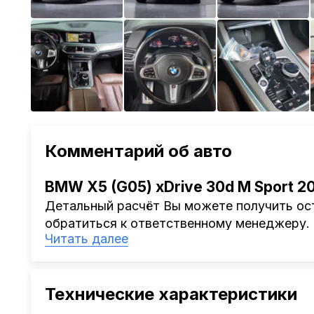
Комментарий об авто
BMW X5 (G05) xDrive 30d M Sport 2
Детальный расчёт Вы можете получить ост
обратиться к ответственному менеджеру.
Читать далее
Наша компания
AutoCapital
помогает Клиен
Китая, Кореи, ОАЭ.
Мы оказываем полный спектр услуг: поиск 
Технические характеристики
проверка автомобиля, полное документал
растаможке. Экономьте свое время и день