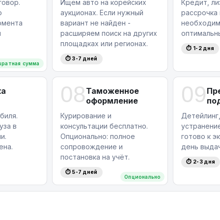
овор.
Ищем авто на корейских
Кредит, ли
ю
аукционах. Если нужный
рассрочка
омента
вариант не найден -
необходим
я
расширяем поиск на других
оптимальн
площадках или регионах.
⏱ 1-2 дня
⏱ 3-7 дней
вратная сумма
08
09
ка
Таможенное
Пр
оформление
по
биля.
Курирование и
Детейлинг,
уза в
консультации бесплатно.
устранение
и.
Опционально: полное
готово к э
ена.
сопровождение и
день выдач
постановка на учёт.
⏱ 2-3 дня
⏱ 5-7 дней
Опционально