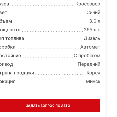
узов
Кроссовер
вет
Синий
бъем
3.0 л
ощность
265 л.с
ип топлива
Дизель
оробка
Автомат
остояние
С пробегом
ривод
Передний
трана продажи
Корея
окация
Минск
ЗАДАТЬ ВОПРОС ПО АВТО