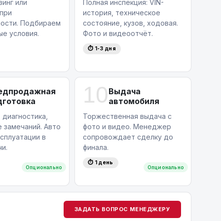
зинг или
Полная инспекция: VIN-
 при
история, техническое
ости. Подбираем
состояние, кузов, ходовая.
ые условия.
Фото и видеоотчёт.
⏱ 1-3 дня
10
едпродажная
Выдача
дготовка
автомобиля
 диагностика,
Торжественная выдача с
 замечаний. Авто
фото и видео. Менеджер
ксплуатации в
сопровождает сделку до
и.
финала.
⏱ 1 день
Опционально
Опционально
ЗАДАТЬ ВОПРОС МЕНЕДЖЕРУ