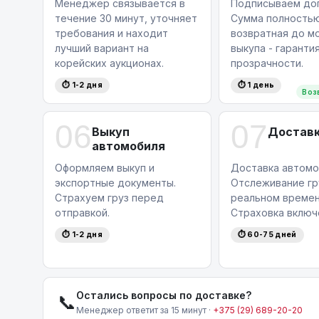
Менеджер связывается в
Подписываем дог
течение 30 минут, уточняет
Сумма полность
требования и находит
возвратная до м
лучший вариант на
выкупа - гаранти
корейских аукционах.
прозрачности.
⏱ 1-2 дня
⏱ 1 день
Воз
06
07
Выкуп
Достав
автомобиля
Оформляем выкуп и
Доставка автомо
экспортные документы.
Отслеживание гр
Страхуем груз перед
реальном времен
отправкой.
Страховка включ
⏱ 1-2 дня
⏱ 60-75 дней
Остались вопросы по доставке?
📞
Менеджер ответит за 15 минут ·
+375 (29) 689-20-20