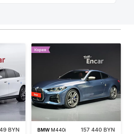
Корея
049 BYN
157 440 BYN
BMW
M440i