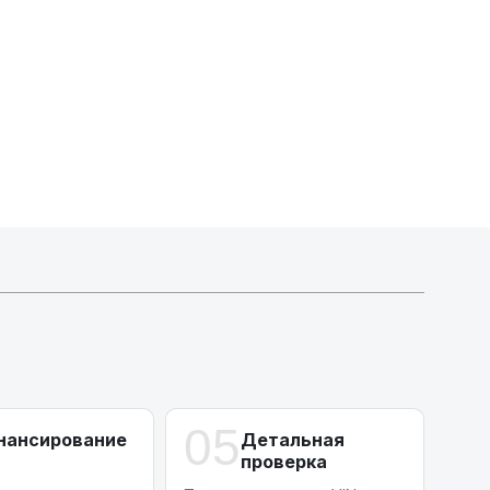
Индивидуальные условия по сделкам
ДВС из Европы/Кореи/Китая, авто из США
А-лизинг
0% аванс (клиенты Альфы) | от 10% (остальные)
Работаем точечно по специальным сделкам
05
нансирование
Детальная
проверка