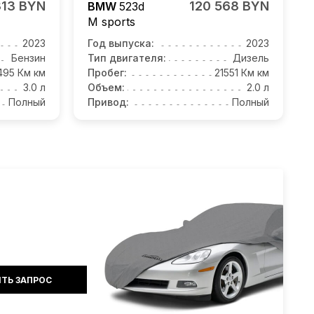
313 BYN
120 568 BYN
BMW
523d
M sports
2023
Год выпуска:
2023
Бензин
Тип двигателя:
Дизель
495 Км км
Пробег:
21551 Км км
3.0 л
Объем:
2.0 л
Полный
Привод:
Полный