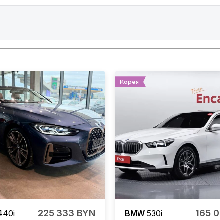
Корея
225 333 BYN
165 
40i
BMW
530i