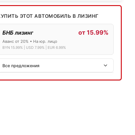
КУПИТЬ ЭТОТ АВТОМОБИЛЬ В ЛИЗИНГ
от 15.99%
БНБ лизинг
Аванс от 20% • На юр. лицо
BYN 15.99% | USD 7.99% | EUR 6.99%
Все предложения
АСБ лизинг
Физ.лица: 13.75% → 14.75% | Юр.лица: 16%
Программа "Топ" для электромобилей
МТБанк
Лизинг: BYN 17% | USD 7.99% | EUR 6.99%
Также доступен кредит "Проще простого" 18.9%
Активлизиг