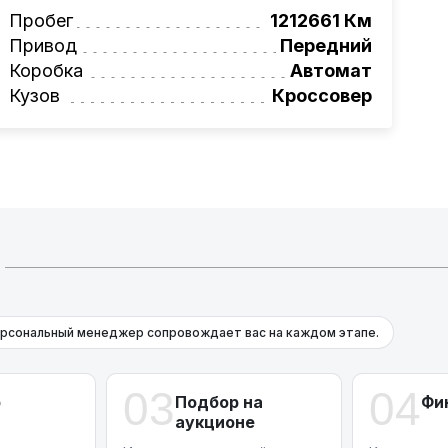
вая программа на НОВЫЕ автомобили.
Пробег
1212661 Км
омеру:
Привод
+375 (29) 689-20-20
Передний
фессионалам!
Коробка
Автомат
Кузов
Кроссовер
рсональный менеджер сопровождает вас на каждом этапе.
03
04
р
Подбор на
Фи
аукционе