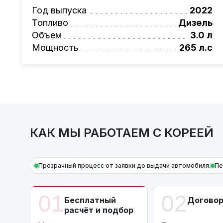
Также, для граждан РБ действует
Год выпуска
лизинго
2022
Условия и подробности можно узнать по н
Топливо
Дизель
AutoCapital
Объем
– просто доверьте работу про
3.0 л
Мощность
265 л.с
КАК МЫ РАБОТАЕМ С КОРЕЕЙ
Прозрачный процесс от заявки до выдачи автомобиля.
Пе
01
02
Бесплатный
Догово
расчёт и подбор