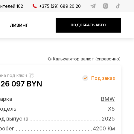
дителей 102
+375 (29) 689 20 20
ЛИЗИНГ
ПОДОБРАТЬ АВТО
💱 Калькулятор валют (справочно)
ена под ключ
?
Под заказ
26 097 BYN
арка
BMW
одель
X5
од выпуска
2025
робег
4200 Км