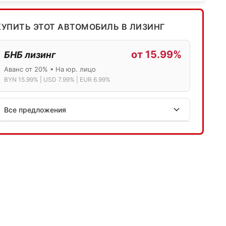
КУПИТЬ ЭТОТ АВТОМОБИЛЬ В ЛИЗИНГ
от 15.99%
БНБ лизинг
Аванс от 20% • На юр. лицо
BYN 15.99% | USD 7.99% | EUR 6.99%
Все предложения
АСБ лизинг
Физ.лица: 13.75% → 14.75% | Юр.лица: 16%
Программа "Топ" для электромобилей
МТБанк
Лизинг: BYN 17% | USD 7.99% | EUR 6.99%
Также доступен кредит "Проще простого" 18.9%
Активлизиг