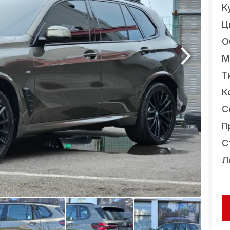
К
Ц
О
М
Т
К
С
П
С
Л