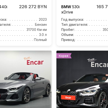
226 272 BYN
165 
40i
BMW
530i
xDrive
ска:
2023
Год выпуска:
ателя:
Бензин
Тип двигателя:
31700 Км км
Пробег:
35
3.0 л
Объем:
Полный
Привод:
Корея