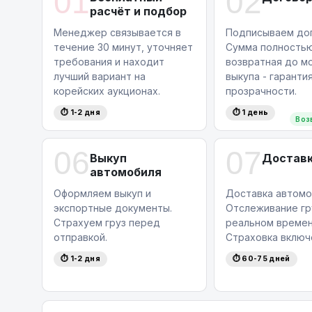
01
02
расчёт и подбор
Менеджер связывается в
Подписываем дог
течение 30 минут, уточняет
Сумма полность
требования и находит
возвратная до м
лучший вариант на
выкупа - гаранти
корейских аукционах.
прозрачности.
⏱ 1-2 дня
⏱ 1 день
Воз
06
07
Выкуп
Достав
автомобиля
Оформляем выкуп и
Доставка автомо
экспортные документы.
Отслеживание гр
Страхуем груз перед
реальном времен
отправкой.
Страховка включ
⏱ 1-2 дня
⏱ 60-75 дней