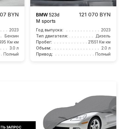
007 BYN
121 070 BYN
BMW
523d
M sports
2023
Год выпуска:
2023
Бензин
Тип двигателя:
Дизель
495 Км км
Пробег:
21551 Км км
3.0 л
Объем:
2.0 л
Полный
Привод:
Полный