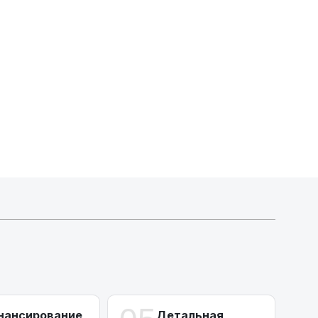
Индивидуальные условия по сделкам
ДВС из Европы/Кореи/Китая, авто из США
А-лизинг
0% аванс (клиенты Альфы) | от 10% (остальные)
Работаем точечно по специальным сделкам
нансирование
Детальная