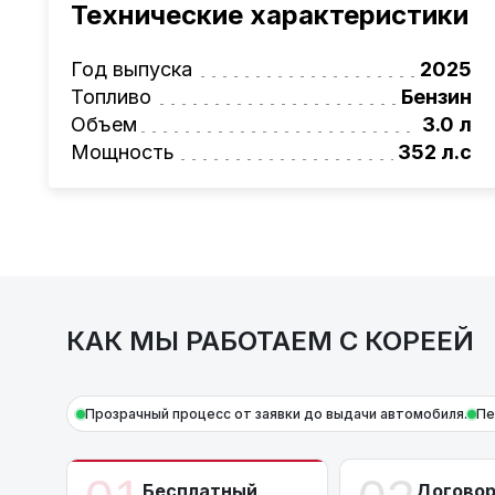
Технические характеристики
проверка автомобиля, полное документал
растаможке. Экономьте свое время и день
Также, для граждан РБ действует
Год выпуска
лизинго
2025
Условия и подробности можно узнать по н
Топливо
Бензин
AutoCapital
Объем
– просто доверьте работу про
3.0 л
Мощность
352 л.с
КАК МЫ РАБОТАЕМ С КОРЕЕЙ
Прозрачный процесс от заявки до выдачи автомобиля.
Пе
Бесплатный
Догово