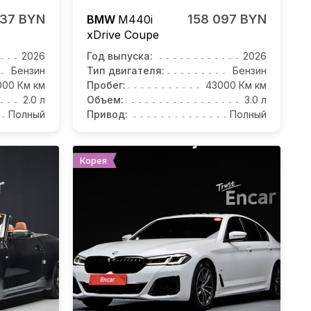
737 BYN
158 097 BYN
BMW
M440i
xDrive Coupe
2026
Год выпуска:
2026
Бензин
Тип двигателя:
Бензин
000 Км км
Пробег:
43000 Км км
2.0 л
Объем:
3.0 л
Полный
Привод:
Полный
Корея