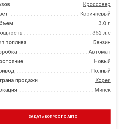
узов
Кроссовер
вет
Коричневый
бъем
3.0 л
ощность
352 л.с
ип топлива
Бензин
оробка
Автомат
остояние
Новый
ривод
Полный
трана продажи
Корея
окация
Минск
ЗАДАТЬ ВОПРОС ПО АВТО