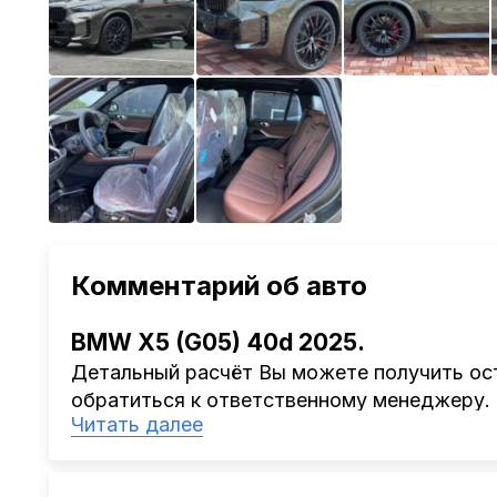
Комментарий об авто
BMW X5 (G05) 40d 2025.
Детальный расчёт Вы можете получить ост
обратиться к ответственному менеджеру.
Читать далее
Наша компания
AutoCapital
помогает Клиен
Китая, Кореи, ОАЭ.
Мы оказываем полный спектр услуг: поиск 