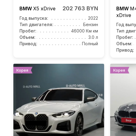
202 763 BYN
BMW
X5
xDrive
BMW
M4
xDrive
Год выпуска:
2022
Тип двигателя:
Бензин
Год выпу
Пробег:
46000 Км км
Тип двиг
Объем:
3.0 л
Пробег:
Привод:
Полный
Объем:
Привод:
Корея
Корея