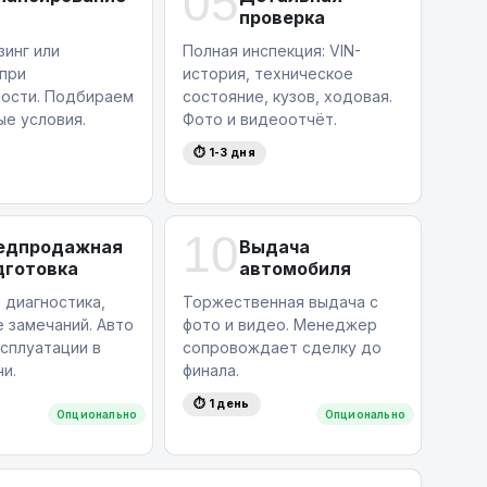
05
проверка
зинг или
Полная инспекция: VIN-
 при
история, техническое
ости. Подбираем
состояние, кузов, ходовая.
ые условия.
Фото и видеоотчёт.
⏱ 1-3 дня
10
едпродажная
Выдача
дготовка
автомобиля
 диагностика,
Торжественная выдача с
 замечаний. Авто
фото и видео. Менеджер
ксплуатации в
сопровождает сделку до
и.
финала.
⏱ 1 день
Опционально
Опционально