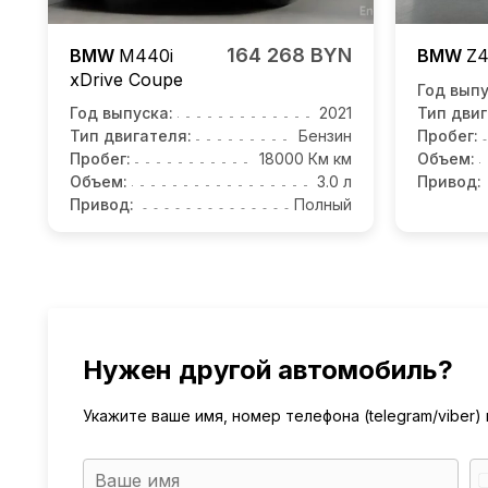
164 268 BYN
BMW
M440i
BMW
Z
xDrive Coupe
Год выпу
Год выпуска:
2021
Тип двиг
Тип двигателя:
Бензин
Пробег:
Пробег:
18000 Км км
Объем:
Объем:
3.0 л
Привод:
Привод:
Полный
Нужен другой автомобиль?
Укажите ваше имя, номер телефона (telegram/viber