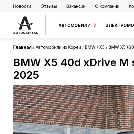
Новости
Отзывы
Вакансии
О компании
Ко
Корея
Без пробега
АВТОМОБИЛИ
ЭЛЕКТРОМ
Главная
Автомобили из Кореи
BMW
X5
BMW X5 (G0
BMW X5 40d xDrive M sp
2025