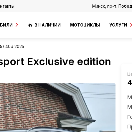
нтакты
Минск, пр-т. Побе
ОБИЛИ
В НАЛИЧИИ
МОТОЦИКЛЫ
УСЛУГИ
5) 40d 2025
ort Exclusive edition
Ц
4
М
М
Г
П