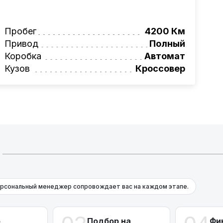
ьное сопровождение, помощь при
ги!
вая программа на НОВЫЕ автомобили.
Пробег
4200 Км
омеру:
Привод
+375 (29) 689-20-20
Полный
фессионалам!
Коробка
Автомат
Кузов
Кроссовер
рсональный менеджер сопровождает вас на каждом этапе.
р
Подбор на
Фи