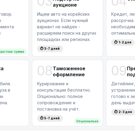
03
04
аукционе
овор.
Ищем авто на корейских
Кредит, ли
ю
аукционах. Если нужный
рассрочка
омента
вариант не найден -
необходим
я
расширяем поиск на других
оптимальн
площадках или регионах.
⏱ 1-2 дня
⏱ 3-7 дней
вратная сумма
08
09
ка
Таможенное
Пр
оформление
по
биля.
Курирование и
Детейлинг,
уза в
консультации бесплатно.
устранение
и.
Опционально: полное
готово к э
ена.
сопровождение и
день выдач
постановка на учёт.
⏱ 2-3 дня
⏱ 5-7 дней
Опционально